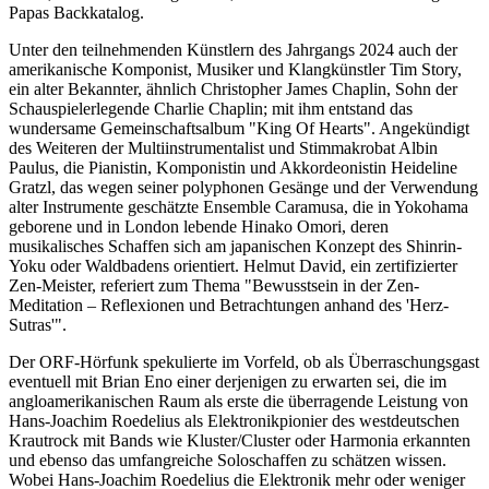
Papas Backkatalog.
Unter den teilnehmenden Künstlern des Jahrgangs 2024 auch der
amerikanische Komponist, Musiker und Klangkünstler Tim Story,
ein alter Bekannter, ähnlich Christopher James Chaplin, Sohn der
Schauspielerlegende Charlie Chaplin; mit ihm entstand das
wundersame Gemeinschaftsalbum "King Of Hearts". Angekündigt
des Weiteren der Multiinstrumentalist und Stimmakrobat Albin
Paulus, die Pianistin, Komponistin und Akkordeonistin Heideline
Gratzl, das wegen seiner polyphonen Gesänge und der Verwendung
alter Instrumente geschätzte Ensemble Caramusa, die in Yokohama
geborene und in London lebende Hinako Omori, deren
musikalisches Schaffen sich am japanischen Konzept des Shinrin-
Yoku oder Waldbadens orientiert. Helmut David, ein zertifizierter
Zen-Meister, referiert zum Thema "Bewusstsein in der Zen-
Meditation – Reflexionen und Betrachtungen anhand des 'Herz-
Sutras'".
Der ORF-Hörfunk spekulierte im Vorfeld, ob als Überraschungsgast
eventuell mit Brian Eno einer derjenigen zu erwarten sei, die im
angloamerikanischen Raum als erste die überragende Leistung von
Hans-Joachim Roedelius als Elektronikpionier des westdeutschen
Krautrock mit Bands wie Kluster/Cluster oder Harmonia erkannten
und ebenso das umfangreiche Soloschaffen zu schätzen wissen.
Wobei Hans-Joachim Roedelius die Elektronik mehr oder weniger