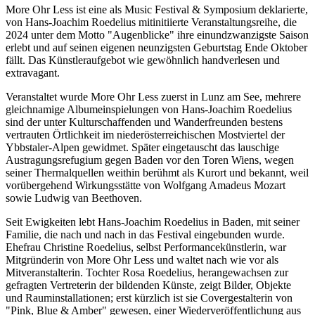
More Ohr Less ist eine als Music Festival & Symposium deklarierte,
von Hans-Joachim Roedelius mitinitiierte Veranstaltungsreihe, die
2024 unter dem Motto "Augenblicke" ihre einundzwanzigste Saison
erlebt und auf seinen eigenen neunzigsten Geburtstag Ende Oktober
fällt. Das Künstleraufgebot wie gewöhnlich handverlesen und
extravagant.
Veranstaltet wurde More Ohr Less zuerst in Lunz am See, mehrere
gleichnamige Albumeinspielungen von Hans-Joachim Roedelius
sind der unter Kulturschaffenden und Wanderfreunden bestens
vertrauten Örtlichkeit im niederösterreichischen Mostviertel der
Ybbstaler-Alpen gewidmet. Später eingetauscht das lauschige
Austragungsrefugium gegen Baden vor den Toren Wiens, wegen
seiner Thermalquellen weithin berühmt als Kurort und bekannt, weil
vorübergehend Wirkungsstätte von Wolfgang Amadeus Mozart
sowie Ludwig van Beethoven.
Seit Ewigkeiten lebt Hans-Joachim Roedelius in Baden, mit seiner
Familie, die nach und nach in das Festival eingebunden wurde.
Ehefrau Christine Roedelius, selbst Performancekünstlerin, war
Mitgründerin von More Ohr Less und waltet nach wie vor als
Mitveranstalterin. Tochter Rosa Roedelius, herangewachsen zur
gefragten Vertreterin der bildenden Künste, zeigt Bilder, Objekte
und Rauminstallationen; erst kürzlich ist sie Covergestalterin von
"Pink, Blue & Amber" gewesen, einer Wiederveröffentlichung aus