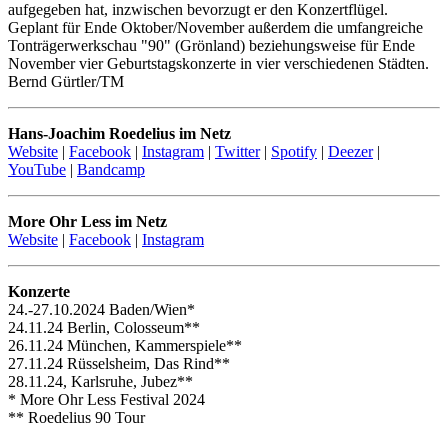
aufgegeben hat, inzwischen bevorzugt er den Konzertflügel.
Geplant für Ende Oktober/November außerdem die umfangreiche
Tonträgerwerkschau "90" (Grönland) beziehungsweise für Ende
November vier Geburtstagskonzerte in vier verschiedenen Städten.
Bernd Gürtler/TM
Hans-Joachim Roedelius im Netz
Website
|
Facebook
|
Instagram
|
Twitter
|
Spotify
|
Deezer
|
YouTube
|
Bandcamp
More Ohr Less im Netz
Website
|
Facebook
|
Instagram
Konzerte
24.-27.10.2024 Baden/Wien*
24.11.24 Berlin, Colosseum**
26.11.24 München, Kammerspiele**
27.11.24 Rüsselsheim, Das Rind**
28.11.24, Karlsruhe, Jubez**
* More Ohr Less Festival 2024
** Roedelius 90 Tour