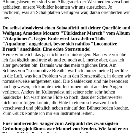
Ahnungslosen, wir sind vom Alltagsrock der Westmedien verschont
geblieben, unsere Vorbilder konnten wir uns aussuchen. Je
nachdem, was an Schallplatten verfügbar war, daran orientierten wir
uns.
Du selbst absolvierst einen Soloauftritt mit deiner Querflöte und
Wolfgang Amadeus Mozarts "Türkischer Marsch" vom Album
"Adaptionen". Gegen Ende wird kurz Jethro Tulls
"Aqualung" angedeutet, bevor sich nahtlos "Locomotive
Breath" anschließt. Eine echte Sternstunde!
Heute würde ich das gar nicht mehr hinkriegen. Nach wie vor übe
ich fast täglich und trete ab und zu noch auf, merke aber, dass ich
älter geworden bin. Damals war das mein tägliches Brot. Am
Schluss von "Locomotive Breath" warf ich immer meine Querflöte
in die Luft, was kein Problem war in den Konzertsälen, in denen wir
normalerweise aufgetreten sind. Die Saaldecken sind nie besonders
hoch gewesen, ich konnte mein Instrument nicht aus den Augen
verlieren. Anders im Kulturpalast mit seiner sehr, sehr hohen
Saaldecke. Ich warf meine Flöte so hoch, dass der Scheinwerfer
nicht mehr folgen konnte, die Flöte in einem schwarzen Loch
verschwand und plötzlich neben mir auf den Bühnenboden krachte.
Zum Glück konnte ich mir ein Instrument leihen.
Euer amtierender Sänger zum Zeitpunkt des zwanzigsten
Gründungsjubiläums war Manuel von Senden. Wie fand er zu