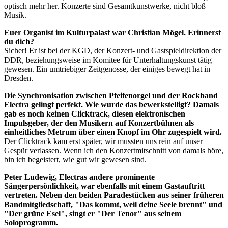
optisch mehr her. Konzerte sind Gesamtkunstwerke, nicht bloß
Musik.
Euer Organist im Kulturpalast war Christian Mögel. Erinnerst
du dich?
Sicher! Er ist bei der KGD, der Konzert- und Gastspieldirektion der
DDR, beziehungsweise im Komitee für Unterhaltungskunst tätig
gewesen. Ein umtriebiger Zeitgenosse, der einiges bewegt hat in
Dresden.
Die Synchronisation zwischen Pfeifenorgel und der Rockband
Electra gelingt perfekt. Wie wurde das bewerkstelligt? Damals
gab es noch keinen Clicktrack, diesen elektronischen
Impulsgeber, der den Musikern auf Konzertbühnen als
einheitliches Metrum über einen Knopf im Ohr zugespielt wird.
Der Clicktrack kam erst später, wir mussten uns rein auf unser
Gespür verlassen. Wenn ich den Konzertmitschnitt von damals höre,
bin ich begeistert, wie gut wir gewesen sind.
Peter Ludewig, Electras andere prominente
Sängerpersönlichkeit, war ebenfalls mit einem Gastauftritt
vertreten. Neben den beiden Paradestücken aus seiner früheren
Bandmitgliedschaft, "Das kommt, weil deine Seele brennt" und
"Der grüne Esel", singt er "Der Tenor" aus seinem
Soloprogramm.