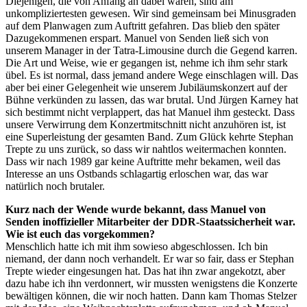
Diejenigen, die von Anfang an dabei waren, sind am
unkompliziertesten gewesen. Wir sind gemeinsam bei Minusgraden
auf dem Planwagen zum Auftritt gefahren. Das blieb den später
Dazugekommenen erspart. Manuel von Senden ließ sich von
unserem Manager in der Tatra-Limousine durch die Gegend karren.
Die Art und Weise, wie er gegangen ist, nehme ich ihm sehr stark
übel. Es ist normal, dass jemand andere Wege einschlagen will. Das
aber bei einer Gelegenheit wie unserem Jubiläumskonzert auf der
Bühne verkünden zu lassen, das war brutal. Und Jürgen Karney hat
sich bestimmt nicht verplappert, das hat Manuel ihm gesteckt. Dass
unsere Verwirrung dem Konzertmitschnitt nicht anzuhören ist, ist
eine Superleistung der gesamten Band. Zum Glück kehrte Stephan
Trepte zu uns zurück, so dass wir nahtlos weitermachen konnten.
Dass wir nach 1989 gar keine Auftritte mehr bekamen, weil das
Interesse an uns Ostbands schlagartig erloschen war, das war
natürlich noch brutaler.
Kurz nach der Wende wurde bekannt, dass Manuel von
Senden inoffizieller Mitarbeiter der DDR-Staatssicherheit war.
Wie ist euch das vorgekommen?
Menschlich hatte ich mit ihm sowieso abgeschlossen. Ich bin
niemand, der dann noch verhandelt. Er war so fair, dass er Stephan
Trepte wieder eingesungen hat. Das hat ihn zwar angekotzt, aber
dazu habe ich ihn verdonnert, wir mussten wenigstens die Konzerte
bewältigen können, die wir noch hatten. Dann kam Thomas Stelzer