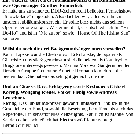
war Opernsänger Gunther Emmerlich.
Er hatte uns zu seiner zu DDR-Zeiten recht beliebten Fernsehshow
"Showkolade" eingeladen. Also dachten wir, laden wir ihn zu
unserem Jubiläumskonzert ein. Er sollte bloß nichts aus seinem
Opernrepertoire singen. Was er nicht tat, er entschied sich für "Hi-
De-Ho" und ist in "Nie zuvor" sowie "House Of The Rising Sun"
zu hören.
Willst du noch die drei Backgroundsängerinnen vorstellen?
Katrin Lipske war die Ehefrau von Ecki Lipske, der später als
Gitarrist zu uns stieß; gemeinsam sind die beiden als Countryduo
Drugstore unterwegs gewesen. Martina May war Sängerin bei der
Dresdner Gruppe Generator. Annette Hermann kam durch die
beiden dazu. Sie haben das sehr gut gemacht, die drei.
Und an Gitarre, Bass, Schlagzeug sowie Keyboards Gisbert
Koreng, Wolfgang Riedel, Volker Fiebig sowie Andreas
Leuschner.
Richtig. Das Jubiläumskonzert gewährt umfassend Einblick in die
Geschichte der Band, sowohl die Besetzung betreffend als auch das
Repertoire. Ein sensationelles Zeitzeugnis. Natürlich ist Manuel von
Senden dabei, schließlich hat Electra zwölf Jahre geprägt.
Bernd Gürtler/TM