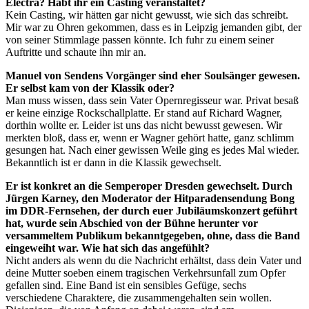
Electra? Habt ihr ein Casting veranstaltet?
Kein Casting, wir hätten gar nicht gewusst, wie sich das schreibt.
Mir war zu Ohren gekommen, dass es in Leipzig jemanden gibt, der
von seiner Stimmlage passen könnte. Ich fuhr zu einem seiner
Auftritte und schaute ihn mir an.
Manuel von Sendens Vorgänger sind eher Soulsänger gewesen.
Er selbst kam von der Klassik oder?
Man muss wissen, dass sein Vater Opernregisseur war. Privat besaß
er keine einzige Rockschallplatte. Er stand auf Richard Wagner,
dorthin wollte er. Leider ist uns das nicht bewusst gewesen. Wir
merkten bloß, dass er, wenn er Wagner gehört hatte, ganz schlimm
gesungen hat. Nach einer gewissen Weile ging es jedes Mal wieder.
Bekanntlich ist er dann in die Klassik gewechselt.
Er ist konkret an die Semperoper Dresden gewechselt. Durch
Jürgen Karney, den Moderator der Hitparadensendung Bong
im DDR-Fernsehen, der durch euer Jubiläumskonzert geführt
hat, wurde sein Abschied von der Bühne herunter vor
versammeltem Publikum bekanntgegeben, ohne, dass die Band
eingeweiht war. Wie hat sich das angefühlt?
Nicht anders als wenn du die Nachricht erhältst, dass dein Vater und
deine Mutter soeben einem tragischen Verkehrsunfall zum Opfer
gefallen sind. Eine Band ist ein sensibles Gefüge, sechs
verschiedene Charaktere, die zusammengehalten sein wollen.