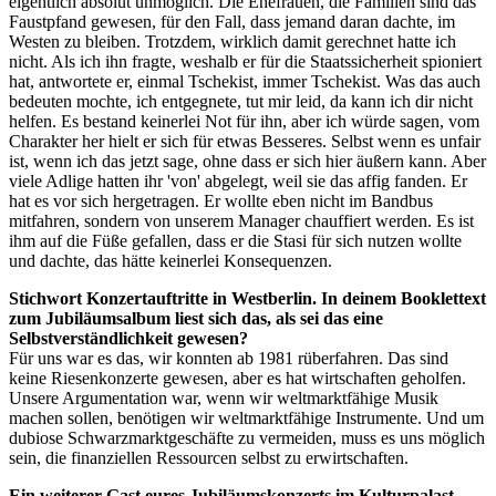
eigentlich absolut unmöglich. Die Ehefrauen, die Familien sind das
Faustpfand gewesen, für den Fall, dass jemand daran dachte, im
Westen zu bleiben. Trotzdem, wirklich damit gerechnet hatte ich
nicht. Als ich ihn fragte, weshalb er für die Staatssicherheit spioniert
hat, antwortete er, einmal Tschekist, immer Tschekist. Was das auch
bedeuten mochte, ich entgegnete, tut mir leid, da kann ich dir nicht
helfen. Es bestand keinerlei Not für ihn, aber ich würde sagen, vom
Charakter her hielt er sich für etwas Besseres. Selbst wenn es unfair
ist, wenn ich das jetzt sage, ohne dass er sich hier äußern kann. Aber
viele Adlige hatten ihr 'von' abgelegt, weil sie das affig fanden. Er
hat es vor sich hergetragen. Er wollte eben nicht im Bandbus
mitfahren, sondern von unserem Manager chauffiert werden. Es ist
ihm auf die Füße gefallen, dass er die Stasi für sich nutzen wollte
und dachte, das hätte keinerlei Konsequenzen.
Stichwort Konzertauftritte in Westberlin. In deinem Booklettext
zum Jubiläumsalbum liest sich das, als sei das eine
Selbstverständlichkeit gewesen?
Für uns war es das, wir konnten ab 1981 rüberfahren. Das sind
keine Riesenkonzerte gewesen, aber es hat wirtschaften geholfen.
Unsere Argumentation war, wenn wir weltmarktfähige Musik
machen sollen, benötigen wir weltmarktfähige Instrumente. Und um
dubiose Schwarzmarktgeschäfte zu vermeiden, muss es uns möglich
sein, die finanziellen Ressourcen selbst zu erwirtschaften.
Ein weiterer Gast eures Jubiläumskonzerts im Kulturpalast