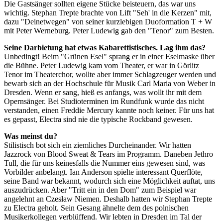
Die Gastsänger sollten eigene Stücke beisteuern, das war uns
wichtig. Stephan Trepte brachte von Lift "Seh' in die Kerzen" mit,
dazu "Deinetwegen" von seiner kurzlebigen Duoformation T + W
mit Peter Werneburg. Peter Ludewig gab den "Tenor" zum Besten.
Seine Darbietung hat etwas Kabarettistisches. Lag ihm das?
Unbedingt! Beim "Grünen Esel" sprang er in einer Eselmaske über
die Bühne. Peter Ludewig kam vom Theater, er war in Görlitz
Tenor im Theaterchor, wollte aber immer Schlagzeuger werden und
bewarb sich an der Hochschule für Musik Carl Maria von Weber in
Dresden. Wenn er sang, hieß es anfangs, was wollt ihr mit dem
Opernsänger. Bei Studioterminen im Rundfunk wurde das nicht
verstanden, einen Freddie Mercury kannte noch keiner. Für uns hat
es gepasst, Electra sind nie die typische Rockband gewesen.
Was meinst du?
Stilistisch bot sich ein ziemliches Durcheinander. Wir hatten
Jazzrock von Blood Sweat & Tears im Programm. Daneben Jethro
Tull, die für uns keinesfalls die Nummer eins gewesen sind, was
Vorbilder anbelangt. Ian Anderson spielte interessant Querflöte,
seine Band war bekannt, wodurch sich eine Möglichkeit auftat, uns
auszudrücken. Aber "Tritt ein in den Dom" zum Beispiel war
angelehnt an Czesław Niemen. Deshalb hatten wir Stephan Trepte
zu Electra geholt. Sein Gesang ähnelte dem des polnischen
Musikerkollegen verblüffend. Wir lebten in Dresden im Tal der