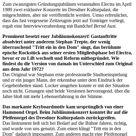
Zum zwanzigsten Gründungsjubiläum veranstalten Electra im April
1989 zwei exklusive Konzerte im Dresdner Kulturpalast, die
mitgeschnitten, aber nie veröffentlicht werden. Umso erfreulicher,
dass das fast vergessene Zeitzeugnis jetzt auf Tonträger vorliegt,
ergab eine Interviewverabredung mit Bandchef
Bernd Aust
.
Prominent besetzt euer Jubiläumskonzert! Gastauftritte
absolviert unter anderem Stephan Trepte, der wenig
überraschend "Tritt ein in den Dom" singt, das berühmte
epische Rockstück aus seiner ersten Mitgliedsphase bei Electra,
bevor er zu Lift wechselt und Reform mitbegründet. Wie
findest du die Version von damals im Unterschied zum Original
aus dem Jahr 1972?
Das Original war Stephans erste professionelle Studioeinspielung
und er ein junger Mann, der erkennbar unter dem Eindruck der
Gegebenheiten stand. Locker umgehen konnte er mit der Situation
noch nicht. Gesungen sind beide Versionen hervorragend, über die
Jahre bloß mit mehr Lebenserfahrung in der Stimme.
Das markante Keyboardmotiv kam ursprünglich von einer
Hammond Orgel. Beim Jubiläumskonzert konntet ihr auf die
Pfeifenorgel des Dresdner Kulturpalasts zurückgreifen.
Das Instrument ließ sich bei Bedarf auf die Bühne fahren, richtig,
und wurde von uns genutzt. Zum einen klingt "Tritt ein in den
Dom" dadurch imposanter. Zum anderen macht eine Pfeifenorgel