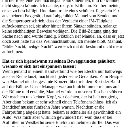
mit der Idee, eine Weihnachtsplatte aufzunehmen, und ob Manuel
nicht singen könnte. Ich dachte, okay, rufst ihn an. Er aber meinte,
er sei zu beschäftigt. Und dann rollte eines schönen Tages ein Fax
aus meinem Faxgerät, darauf abgebildet Manuel von Senden und
die Semperoper schrieb, dass der Verdacht einer IM-Tätigkeit
aufgekommen sei, sie aber hinter ihrem Sänger stünden, solange
keine stichhaltigen Beweise vorlägen. Die Bild-Zeitung ging der
Sache nach und wurde fündig. Plötzlich rief Manuel an, dass er jetzt
doch Zeit hätte für das Weihnachtsalbum. Ich meinte bloß, Manual,
"Stille Nacht, heilige Nacht" werde ich mit dir bestimmt nicht mehr
aufnehmen.
Hat er sich irgendwann zu seinen Beweggründen geäußert,
weshalb er sich hat einspannen lassen?
Wenn jemand in einem Bandverbund wie bei Electra nur halbwegs
aus der Reihe tanzt, macht sich jeder seine Gedanken. Zum Beispiel
war Manuel nie das gesamte Konzert über mit dem Rest der Band
auf der Bühne. Unser Manager war auch nicht immer mit uns auf
der Bühne und erzählte, Manuel würde in unseren Taschen stöbern.
Wir machten uns keinen Kopf, wir dachten, der ist halt neugierig.
Aber dann bekam er sehr schnell einen Telefonanschluss, ich als
Bandchef musste fünfzehn Jahre warten. Nachdem er die
Fahrprüfung abgelegt hatte, bekam er schneller als gewöhnlich ein
Auto. Was mich aber wirklich gewundert hat, war, dass er bei
Auftritten in Westberlin seine Ehefrau mitnehmen durfte. Das war