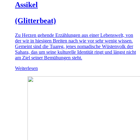
Assikel
(Glitterbeat)
Zu Herzen gehende Erzählungen aus einer Lebenswelt, von
der wir in hiesigen Breiten nach wie vor sehr wenig wissen.
Gemeint sind die Tuareg, jenes nomadische Wüstenvolk der
Sahara, das um seine kulturelle Identität ringt und längst nicht
am Ziel seiner Bemühungen steht.
Weiterlesen