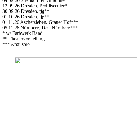
04.09.26 Strehla, Freilichtbühne
12.09.26 Dresden, Prohliscenter*
30.09.26 Dresden, tjg**
01.10.26 Dresden, tjg**
01.11.26 Aschersleben, Grauer Hof***
05.11.26 Nürnberg, Desi Nürnberg***
* w/ Farbwerk Band
** Theatervorstellung
*** Andi solo