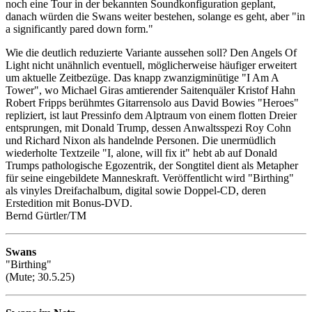
noch eine Tour in der bekannten Soundkonfiguration geplant,
danach würden die Swans weiter bestehen, solange es geht, aber "in
a significantly pared down form."
Wie die deutlich reduzierte Variante aussehen soll? Den Angels Of
Light nicht unähnlich eventuell, möglicherweise häufiger erweitert
um aktuelle Zeitbezüge. Das knapp zwanzigminütige "I Am A
Tower", wo Michael Giras amtierender Saitenquäler Kristof Hahn
Robert Fripps berühmtes Gitarrensolo aus David Bowies "Heroes"
repliziert, ist laut Pressinfo dem Alptraum von einem flotten Dreier
entsprungen, mit Donald Trump, dessen Anwaltsspezi Roy Cohn
und Richard Nixon als handelnde Personen. Die unermüdlich
wiederholte Textzeile "I, alone, will fix it" hebt ab auf Donald
Trumps pathologische Egozentrik, der Songtitel dient als Metapher
für seine eingebildete Manneskraft. Veröffentlicht wird "Birthing"
als vinyles Dreifachalbum, digital sowie Doppel-CD, deren
Erstedition mit Bonus-DVD.
Bernd Gürtler/TM
Swans
"Birthing"
(Mute; 30.5.25)