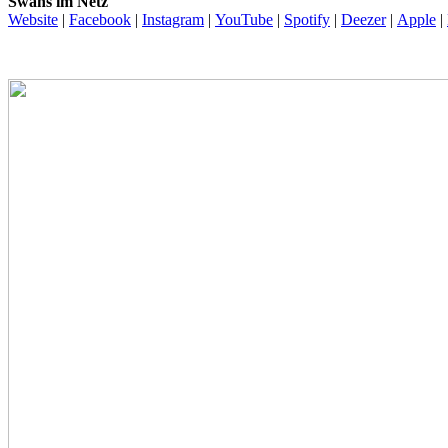
Swans im Netz
Website
|
Facebook
|
Instagram
|
YouTube
|
Spotify
|
Deezer
|
Apple
|