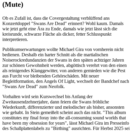
(Mute)
Ob es Zufall ist, dass die Covergestaltung verblüffend ans
Konzertdoppel "Swans Are Dead" erinnert? Wohl kaum. Damals
wie jetzt geht eine Ära zu Ende, damals wie jetzt lässt sich die
kreisrunde, schwarze Fläche als dicker, fetter Schlusspunkt
interpretieren.
Publikumserwartungen wollte Michael Gira von vornherein nicht
bedienen. Deshalb ein harter Schnitt als die martialischen
Noiserockredundanzien der Swans in den späten achtziger Jahren
zur schönen Gewohnheit werden, abgöttisch verehrt von den einen
als reinigendes Klanggewitter, von anderen gemieden wie die Pest
aus Furcht vor bleibenden Gehörschäden. Mit neuer
Begleitformation, den Angels Of Light, wechselt der Bandchef nach
"Swans Are Dead" zum Neofolk.
Vorhalten wird sein Kurswechsel bis Anfang der
Zweitausendzehnerjahre, dann feiern die Swans fröhliche
Wiederkunft, differenzierter und melodischer als bisher, ansonsten
wie gehabt. In Stein gemeißelt scheint auch das nicht. "This album
constitutes my final foray into the all-consuming sound worlds that
have been my obsession for years", lässt Michael Gira im Presseinfo
des Schallplattenlabels zu "Birthing" ausrichten. Für Herbst 2025 sei