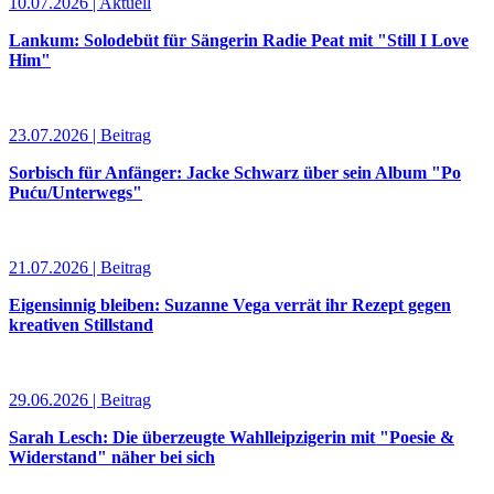
10.07.2026 | Aktuell
Lankum: Solodebüt für Sängerin Radie Peat mit "Still I Love
Him"
23.07.2026 | Beitrag
Sorbisch für Anfänger: Jacke Schwarz über sein Album "Po
Puću/Unterwegs"
21.07.2026 | Beitrag
Eigensinnig bleiben: Suzanne Vega verrät ihr Rezept gegen
kreativen Stillstand
29.06.2026 | Beitrag
Sarah Lesch: Die überzeugte Wahlleipzigerin mit "Poesie &
Widerstand" näher bei sich