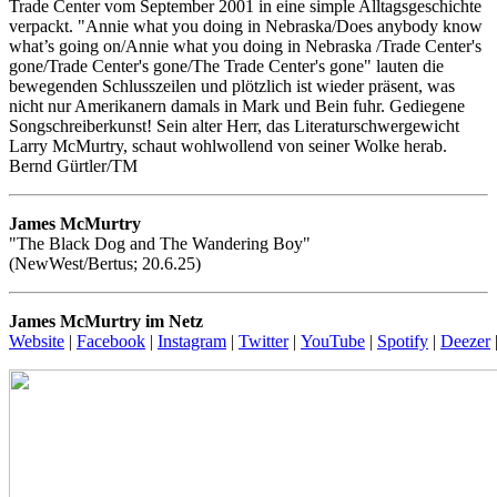
Trade Center vom September 2001 in eine simple Alltagsgeschichte
verpackt. "Annie what you doing in Nebraska/Does anybody know
what’s going on/Annie what you doing in Nebraska /Trade Center's
gone/Trade Center's gone/The Trade Center's gone" lauten die
bewegenden Schlusszeilen und plötzlich ist wieder präsent, was
nicht nur Amerikanern damals in Mark und Bein fuhr. Gediegene
Songschreiberkunst! Sein alter Herr, das Literaturschwergewicht
Larry McMurtry, schaut wohlwollend von seiner Wolke herab.
Bernd Gürtler/TM
James McMurtry
"The Black Dog and The Wandering Boy"
(NewWest/Bertus; 20.6.25)
James McMurtry im Netz
Website
|
Facebook
|
Instagram
|
Twitter
|
YouTube
|
Spotify
|
Deezer