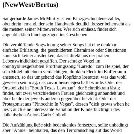
(NewWest/Bertus)
Sängerbarde James McMurtry ist ein Kurzgeschichtenerzähler,
obendrein jemand, der sein Handwerk deutlich besser beherrscht als
die meisten seiner Mitbewerber. Wer sich einlässt, findet sich
augenblicklich hineingezogen ins Geschehen.
Die verblüffende Sogwirkung seiner Songs hat eine denkbar
einfache Erklärung, die geschilderten Charaktere oder Situationen
kann sich keiner ausdenken, das ist direkt aus der prallen
Lebenswirklichkeit gegriffen. Der schräge Vogel im
countrybluesgefärbten Eröffnungssong "Laredo" zum Beispiel, der
sein Motel mit einem verdächtigen, dunklen Fleck im Kofferraum
ansteuert, so das umgehend das Kopfkino losrattert, was das wohl
gewesen sein mag, das zuvor beiseitegeschafft wurde. Oder der
Ortspolizist in "South Texas Lawman", der Schreibkram lästig
findet, mit zwei verschiedenen Frauen gleichzeitig anbandelt und
über beide der jeweils anderen gegenüber herzieht. Oder der
Protagonist aus "Pinocchio In Vegas", dessen "dick grows when he
lies"; auch eine interessante Variation der Kinderbuchfigur des
italienischen Autors Carlo Collodi.
Die Aufzählung ließe sich bedenkenlos fortsetzen, sollte unbedingt
aber "Annie" beinhalten, das den Terroranschlag auf das World