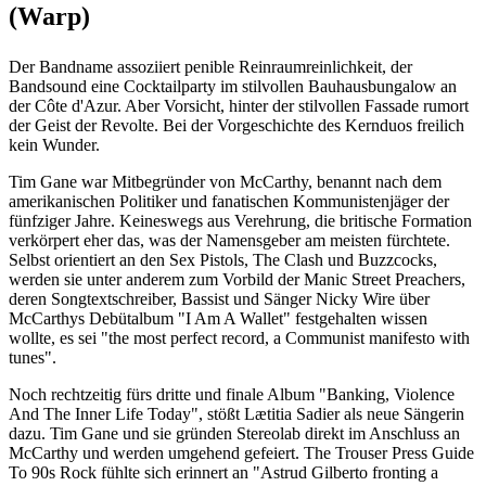
(Warp)
Der Bandname assoziiert penible Reinraumreinlichkeit, der
Bandsound eine Cocktailparty im stilvollen Bauhausbungalow an
der Côte d'Azur. Aber Vorsicht, hinter der stilvollen Fassade rumort
der Geist der Revolte. Bei der Vorgeschichte des Kernduos freilich
kein Wunder.
Tim Gane war Mitbegründer von McCarthy, benannt nach dem
amerikanischen Politiker und fanatischen Kommunistenjäger der
fünfziger Jahre. Keineswegs aus Verehrung, die britische Formation
verkörpert eher das, was der Namensgeber am meisten fürchtete.
Selbst orientiert an den Sex Pistols, The Clash und Buzzcocks,
werden sie unter anderem zum Vorbild der Manic Street Preachers,
deren Songtextschreiber, Bassist und Sänger Nicky Wire über
McCarthys Debütalbum "I Am A Wallet" festgehalten wissen
wollte, es sei "the most perfect record, a Communist manifesto with
tunes".
Noch rechtzeitig fürs dritte und finale Album "Banking, Violence
And The Inner Life Today", stößt Lætitia Sadier als neue Sängerin
dazu. Tim Gane und sie gründen Stereolab direkt im Anschluss an
McCarthy und werden umgehend gefeiert. The Trouser Press Guide
To 90s Rock fühlte sich erinnert an "Astrud Gilberto fronting a