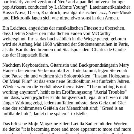
particularly zoned version of Neu! and a parallel universe lounge
pop Arkestra conducted by LaMonte Young". Lateinamerikanischer
Bossa Nova, Disco, Krautrock, avantgardistischer Jazz, Neue Musik
und Elektronik lagen sich wie nirgendwo sonst in den Armen.
Ein Leichtes, angesichts der musikalischen Finesse zu übersehen,
dass Lætitia Sadier den inhaltlichen Faden von McCarthy
weiterspinnt. Ihr ist das buchstäblich in die Wiege gelegt, geboren
wird sie Anfang Mai 1968 während der Studentenunruhen in Paris,
als die Barrikaden brennen und Staatspräsident Charles de Gaulle
aus der Hauptstadt flieht.
Nachdem Keyboarderin, Gitarristin und Backgroundsängerin Mary
Hansen bei einem Verkehrsunfall zu Tode kommt, legen Stereolab
eine Pause ein und widmen sich Soloprojekten. "Instant Holograms
On Metal Film" ist das erste neue Studioalbum seit fünfzehn Jahren.
Wieder werden die Verhältnisse thematisiert. "The numbing is not
working anymore", heißt es im Eröffnungssong "Aerial Troubles"
und dass, wenn jeglicher Einlullungsversuch, egal durch wen nicht
länger Wirkung zeigt, jedem auffallen müsste, dass Geiz und Gier
eine der schlimmsten Geißeln der Menschheit sind; "Greed is an
unfillable hole", lautet eine spätere Textstelle.
Das britische Mojo Magazine zitiert Lætitia Sadier mit den Worten,
sie denke "it is becoming more and more apparent to more and more