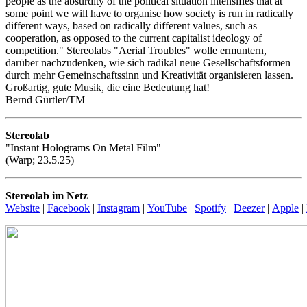
people as the absurdity of the political situation intensifies that at
some point we will have to organise how society is run in radically
different ways, based on radically different values, such as
cooperation, as opposed to the current capitalist ideology of
competition." Stereolabs "Aerial Troubles" wolle ermuntern,
darüber nachzudenken, wie sich radikal neue Gesellschaftsformen
durch mehr Gemeinschaftssinn und Kreativität organisieren lassen.
Großartig, gute Musik, die eine Bedeutung hat!
Bernd Gürtler/TM
Stereolab
"Instant Holograms On Metal Film"
(Warp; 23.5.25)
Stereolab im Netz
Website
|
Facebook
|
Instagram
|
YouTube
|
Spotify
|
Deezer
|
Apple
|