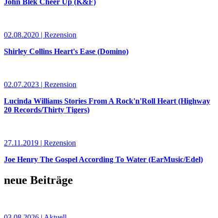
John Blek Cheer Up (K&F)
02.08.2020 | Rezension
Shirley Collins Heart's Ease (Domino)
02.07.2023 | Rezension
Lucinda Williams Stories From A Rock'n'Roll Heart (Highway
20 Records/Thirty Tigers)
27.11.2019 | Rezension
Joe Henry The Gospel According To Water (EarMusic/Edel)
neue Beiträge
03.08.2026 | Aktuell