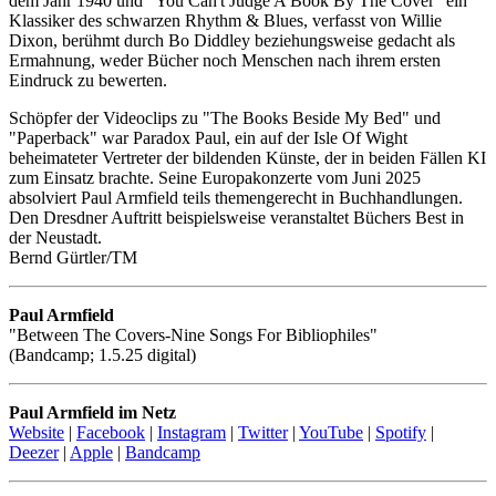
dem Jahr 1940 und "You Can't Judge A Book By The Cover" ein
Klassiker des schwarzen Rhythm & Blues, verfasst von Willie
Dixon, berühmt durch Bo Diddley beziehungsweise gedacht als
Ermahnung, weder Bücher noch Menschen nach ihrem ersten
Eindruck zu bewerten.
Schöpfer der Videoclips zu "The Books Beside My Bed" und
"Paperback" war Paradox Paul, ein auf der Isle Of Wight
beheimateter Vertreter der bildenden Künste, der in beiden Fällen KI
zum Einsatz brachte. Seine Europakonzerte vom Juni 2025
absolviert Paul Armfield teils themengerecht in Buchhandlungen.
Den Dresdner Auftritt beispielsweise veranstaltet Büchers Best in
der Neustadt.
Bernd Gürtler/TM
Paul Armfield
"Between The Covers-Nine Songs For Bibliophiles"
(Bandcamp; 1.5.25 digital)
Paul Armfield im Netz
Website
|
Facebook
|
Instagram
|
Twitter
|
YouTube
|
Spotify
|
Deezer
|
Apple
|
Bandcamp