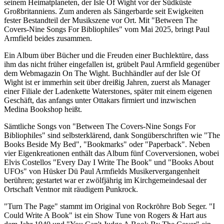
seinem Heimatplaneten, der Isle Of Wight vor der Südküste
Großbritanniens. Zum anderen als Sängerbarde seit Ewigkeiten
fester Bestandteil der Musikszene vor Ort. Mit "Between The
Covers-Nine Songs For Bibliophiles" vom Mai 2025, bringt Paul
Armfield beides zusammen.
Ein Album über Bücher und die Freuden einer Buchlektüre, dass
ihm das nicht früher eingefallen ist, grübelt Paul Armfield gegenüber
dem Webmagazin On The Wight. Buchhändler auf der Isle Of
Wight ist er immerhin seit über dreißig Jahren, zuerst als Manager
einer Filiale der Ladenkette Waterstones, später mit einem eigenen
Geschäft, das anfangs unter Ottakars firmiert und inzwischen
Medina Bookshop heißt.
Sämtliche Songs von "Between The Covers-Nine Songs For
Bibliophiles" sind selbsterklärend, dank Songüberschriften wie "The
Books Beside My Bed", "Bookmarks" oder "Paperback". Neben
vier Eigenkreationen enthält das Album fünf Coverversionen, wobei
Elvis Costellos "Every Day I Write The Book" und "Books About
UFOs" von Hüsker Dü Paul Armfields Musikervergangenheit
berühren; gestartet war er zwölfjährig im Kirchgemeindesaal der
Ortschaft Ventnor mit räudigem Punkrock.
"Turn The Page" stammt im Original von Rockröhre Bob Seger. "I
Could Write A Book" ist ein Show Tune von Rogers & Hart aus