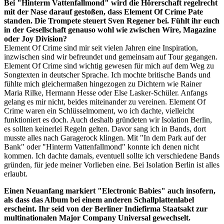
Bei "Hinterm Vattenfallmond" wird die Hörerschaft regelrecht
mit der Nase darauf gestoßen, dass Element Of Crime Pate
standen. Die Trompete steuert Sven Regener bei. Fühlt ihr euch
in der Gesellschaft genauso wohl wie zwischen Wire, Magazine
oder Joy Division?
Element Of Crime sind mir seit vielen Jahren eine Inspiration,
inzwischen sind wir befreundet und gemeinsam auf Tour gegangen.
Element Of Crime sind wichtig gewesen für mich auf dem Weg zu
Songtexten in deutscher Sprache. Ich mochte britische Bands und
fühlte mich gleichermaßen hingezogen zu Dichtern wie Rainer
Maria Rilke, Hermann Hesse oder Else Lasker-Schüler. Anfangs
gelang es mir nicht, beides miteinander zu vereinen. Element Of
Crime waren ein Schlüsselmoment, wo ich dachte, vielleicht
funktioniert es doch. Auch deshalb gründeten wir Isolation Berlin,
es sollten keinerlei Regeln gelten. Davor sang ich in Bands, dort
musste alles nach Garagerock klingen. Mit "In dem Park auf der
Bank" oder "Hinterm Vattenfallmond" konnte ich denen nicht
kommen. Ich dachte damals, eventuell sollte ich verschiedene Bands
gründen, für jede meiner Vorlieben eine. Bei Isolation Berlin ist alles
erlaubt.
Einen Neuanfang markiert "Electronic Babies" auch insofern,
als dass das Album bei einem anderen Schallplattenlabel
erscheint. Ihr seid von der Berliner Indiefirma Staatsakt zur
multinationalen Major Company Universal gewechselt.