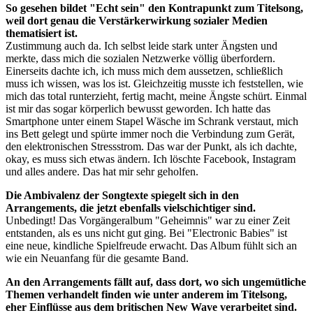
So gesehen bildet "Echt sein" den Kontrapunkt zum Titelsong,
weil dort genau die Verstärkerwirkung sozialer Medien
thematisiert ist.
Zustimmung auch da. Ich selbst leide stark unter Ängsten und
merkte, dass mich die sozialen Netzwerke völlig überfordern.
Einerseits dachte ich, ich muss mich dem aussetzen, schließlich
muss ich wissen, was los ist. Gleichzeitig musste ich feststellen, wie
mich das total runterzieht, fertig macht, meine Ängste schürt. Einmal
ist mir das sogar körperlich bewusst geworden. Ich hatte das
Smartphone unter einem Stapel Wäsche im Schrank verstaut, mich
ins Bett gelegt und spürte immer noch die Verbindung zum Gerät,
den elektronischen Stressstrom. Das war der Punkt, als ich dachte,
okay, es muss sich etwas ändern. Ich löschte Facebook, Instagram
und alles andere. Das hat mir sehr geholfen.
Die Ambivalenz der Songtexte spiegelt sich in den
Arrangements, die jetzt ebenfalls vielschichtiger sind.
Unbedingt! Das Vorgängeralbum "Geheimnis" war zu einer Zeit
entstanden, als es uns nicht gut ging. Bei "Electronic Babies" ist
eine neue, kindliche Spielfreude erwacht. Das Album fühlt sich an
wie ein Neuanfang für die gesamte Band.
An den Arrangements fällt auf, dass dort, wo sich ungemütliche
Themen verhandelt finden wie unter anderem im Titelsong,
eher Einflüsse aus dem britischen New Wave verarbeitet sind.