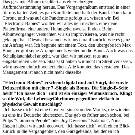
Das gesamte Album resultiert aus einer einzigen
Aufbruchsstimmung heraus. Das Vorgängeralbum entstand in einer
für uns harten Zeit, es gab Konflikte innerhalb der Band. Dann kam
Corona und was auf die Pandemie gefolgt ist, wissen wir. Bei
"Electronic Babies" wollten wir alles neu machen, eine neue
Plattenfirma, eine andere Herangehensweise finden. Beim
Albumvorgänger versuchten wir zu improvisieren, was nie recht
geklappt hat. Diesmal besannen wir uns darauf zurück, wie es ganz
am Anfang war. Ich beginne mit einem Text, den übergebe ich Max
Bauer, er gibt seine Arrangements weiter an die Band. Auch was das
Schallplattenlabel angeht, war klar, wir müssen raus aus
eingefahrenen Gleisen. Staatsakt haben wir nicht im Streit verlassen,
wir mussten einfach weiterziehen. Alle konnten das verstehen. Das
Management ist auch nicht mehr dasselbe.
"Electronic Babies" erscheint digital und auf Vinyl, die vinyle
Deluxeedition mit einer 7'-Single als Bonus. Die Single-B-Seite
heißt "Ich hasse dich" und ist ein einziger Wutausbruch. Klingt
so die Wut, die Lebensgefährtinnen gegenüber vielfach in
physische Gewalt umschlägt?
"Ich hasse dich" ist eine Coverversion von den Monks, die wir eins
zu eins ins Deutsche übersetzen. Das gab es früher auch schon, bei
Pulps "Common People" oder Joy Divisions "Isolation", Nina
Hagen haben wir auch gecovert. "Ich hasse dich" wirft einen Blick
zurück in die Vergangenheit, den Garagebands, bei denen ich