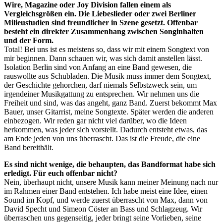
Wire, Magazine oder Joy Division fallen einem als
Vergleichsgrößen ein. Die Liebeslieder oder zwei Berliner
Milieustudien sind freundlicher in Szene gesetzt. Offenbar
besteht ein direkter Zusammenhang zwischen Songinhalten
und der Form.
Total! Bei uns ist es meistens so, dass wir mit einem Songtext von
mir beginnen. Dann schauen wir, was sich damit anstellen lässt.
Isolation Berlin sind von Anfang an eine Band gewesen, die
rauswollte aus Schubladen. Die Musik muss immer dem Songtext,
der Geschichte gehorchen, darf niemals Selbstzweck sein, um
irgendeiner Musikgattung zu entsprechen. Wir nehmen uns die
Freiheit und sind, was das angeht, ganz Band. Zuerst bekommt Max
Bauer, unser Gitarrist, meine Songtexte. Später werden die anderen
einbezogen. Wir reden gar nicht viel darüber, wo die Ideen
herkommen, was jeder sich vorstellt. Dadurch entsteht etwas, das
am Ende jeden von uns überrascht. Das ist die Freude, die eine
Band bereithält.
Es sind nicht wenige, die behaupten, das Bandformat habe sich
erledigt. Für euch offenbar nicht?
Nein, überhaupt nicht, unsere Musik kann meiner Meinung nach nur
im Rahmen einer Band entstehen. Ich habe meist eine Idee, einen
Sound im Kopf, und werde zuerst überrascht von Max, dann von
David Specht und Simeon Cöster an Bass und Schlagzeug. Wir
überraschen uns gegenseitig, jeder bringt seine Vorlieben, seine