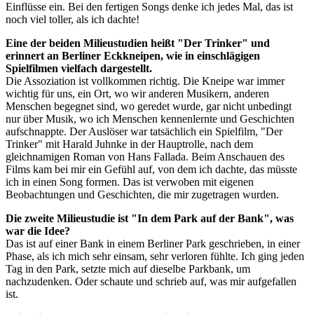
Einflüsse ein. Bei den fertigen Songs denke ich jedes Mal, das ist
noch viel toller, als ich dachte!
Eine der beiden Milieustudien heißt
"Der Trinker" und
erinnert an Berliner Eckkneipen, wie in einschlägigen
Spielfilmen vielfach dargestellt.
Die Assoziation ist vollkommen richtig. Die Kneipe war immer
wichtig für uns, ein Ort, wo wir anderen Musikern, anderen
Menschen begegnet sind, wo geredet wurde, gar nicht unbedingt
nur über Musik, wo ich Menschen kennenlernte und Geschichten
aufschnappte. Der Auslöser war tatsächlich ein Spielfilm, "Der
Trinker" mit Harald Juhnke in der Hauptrolle, nach dem
gleichnamigen Roman von Hans Fallada. Beim Anschauen des
Films kam bei mir ein Gefühl auf, von dem ich dachte, das müsste
ich in einen Song formen. Das ist verwoben mit eigenen
Beobachtungen und Geschichten, die mir zugetragen wurden.
Die zweite Milieustudie ist "In dem Park auf der Bank", was
war die Idee?
Das ist auf einer Bank in einem Berliner Park geschrieben, in einer
Phase, als ich mich sehr einsam, sehr verloren fühlte. Ich ging jeden
Tag in den Park, setzte mich auf dieselbe Parkbank, um
nachzudenken. Oder schaute und schrieb auf, was mir aufgefallen
ist.