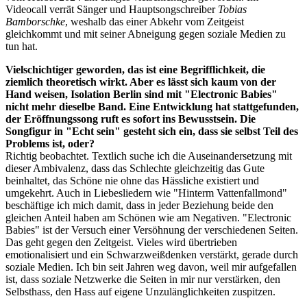
Videocall verrät Sänger und Hauptsongschreiber
Tobias
Bamborschke
, weshalb das einer Abkehr vom Zeitgeist
gleichkommt und mit seiner Abneigung gegen soziale Medien zu
tun hat.
Vielschichtiger geworden, das ist eine Begrifflichkeit, die
ziemlich theoretisch wirkt. Aber es lässt sich kaum von der
Hand weisen, Isolation Berlin sind mit "Electronic Babies"
nicht mehr dieselbe Band. Eine Entwicklung hat stattgefunden,
der Eröffnungssong ruft es sofort ins Bewusstsein. Die
Songfigur in "Echt sein" gesteht sich ein, dass sie selbst Teil des
Problems ist, oder?
Richtig beobachtet. Textlich suche ich die Auseinandersetzung mit
dieser Ambivalenz, dass das Schlechte gleichzeitig das Gute
beinhaltet, das Schöne nie ohne das Hässliche existiert und
umgekehrt. Auch in Liebesliedern wie "Hinterm Vattenfallmond"
beschäftige ich mich damit, dass in jeder Beziehung beide den
gleichen Anteil haben am Schönen wie am Negativen. "Electronic
Babies" ist der Versuch einer Versöhnung der verschiedenen Seiten.
Das geht gegen den Zeitgeist. Vieles wird übertrieben
emotionalisiert und ein Schwarzweißdenken verstärkt, gerade durch
soziale Medien. Ich bin seit Jahren weg davon, weil mir aufgefallen
ist, dass soziale Netzwerke die Seiten in mir nur verstärken, den
Selbsthass, den Hass auf eigene Unzulänglichkeiten zuspitzen.