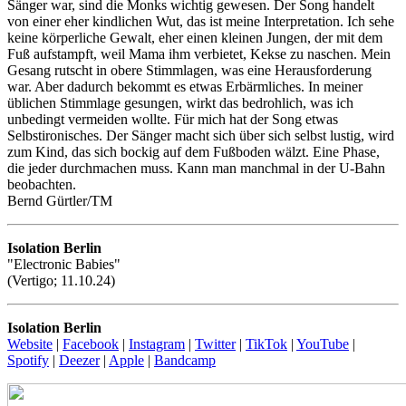
Sänger war, sind die Monks wichtig gewesen. Der Song handelt
von einer eher kindlichen Wut, das ist meine Interpretation. Ich sehe
keine körperliche Gewalt, eher einen kleinen Jungen, der mit dem
Fuß aufstampft, weil Mama ihm verbietet, Kekse zu naschen. Mein
Gesang rutscht in obere Stimmlagen, was eine Herausforderung
war. Aber dadurch bekommt es etwas Erbärmliches. In meiner
üblichen Stimmlage gesungen, wirkt das bedrohlich, was ich
unbedingt vermeiden wollte. Für mich hat der Song etwas
Selbstironisches. Der Sänger macht sich über sich selbst lustig, wird
zum Kind, das sich bockig auf dem Fußboden wälzt. Eine Phase,
die jeder durchmachen muss. Kann man manchmal in der U-Bahn
beobachten.
Bernd Gürtler/TM
Isolation Berlin
"Electronic Babies"
(Vertigo; 11.10.24)
Isolation Berlin
Website
|
Facebook
|
Instagram
|
Twitter
|
TikTok
|
YouTube
|
Spotify
|
Deezer
|
Apple
|
Bandcamp