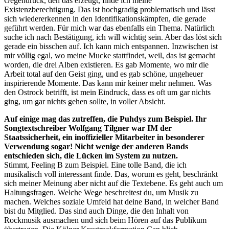
Gegendruck, den das erzeugt, finde ich meine
Existenzberechtigung. Das ist hochgradig problematisch und lässt
sich wiedererkennen in den Identifikationskämpfen, die gerade
geführt werden. Für mich war das ebenfalls ein Thema. Natürlich
suche ich nach Bestätigung, ich will wichtig sein. Aber das löst sich
gerade ein bisschen auf. Ich kann mich entspannen. Inzwischen ist
mir völlig egal, wo meine Mucke stattfindet, weil, das ist gemacht
worden, die drei Alben existieren. Es gab Momente, wo mir die
Arbeit total auf den Geist ging, und es gab schöne, ungeheuer
inspirierende Momente. Das kann mir keiner mehr nehmen. Was
den Ostrock betrifft, ist mein Eindruck, dass es oft um gar nichts
ging, um gar nichts gehen sollte, in voller Absicht.
Auf einige mag das zutreffen, die Puhdys zum Beispiel. Ihr
Songtextschreiber Wolfgang Tilgner war IM der
Staatssicherheit, ein inoffizieller Mitarbeiter in besonderer
Verwendung sogar! Nicht wenige der anderen Bands
entschieden sich, die Lücken im System zu nutzen.
Stimmt, Feeling B zum Beispiel. Eine tolle Band, die ich
musikalisch voll interessant finde. Das, worum es geht, beschränkt
sich meiner Meinung aber nicht auf die Textebene. Es geht auch um
Haltungsfragen. Welche Wege beschreitest du, um Musik zu
machen. Welches soziale Umfeld hat deine Band, in welcher Band
bist du Mitglied. Das sind auch Dinge, die den Inhalt von
Rockmusik ausmachen und sich beim Hören auf das Publikum