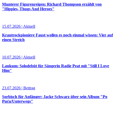
Munterer Figurenreigen: Richard Thompson erzählt von
"Hippies, Thugs And Heroes"
15.07.2026 | Aktuell
Krautrockpioniere Faust wollen es noch einmal wissen: Vier auf
einen Streich
10.07.2026 | Aktuell
Lankum: Solodebüt für Sängerin Radie Peat mit "Still I Love
Him"
23.07.2026 | Beitrag
Sorbisch für Anfänger: Jacke Schwarz über sein Album "Po
Puću/Unterwegs"