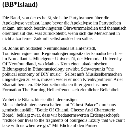
(BB*Island)
Die Band, von der es heißt, sie habe Partyhymnen über die
Apokalypse verfasst, lange bevor die Apokalypse im Partytreiben
ankam, mit noch beschwingteren Ohrwurmmelodien und thematisch
orientiert auf das, was zurückbleibt, wenn sich die Menschheit in
nicht allzu ferner Zukunft selbst auslöschen sollte.
St. Johns im Südosten Neufundlands ist Hafenstadt,
Touristenmagnet und Regionalregierungssitz der kanadischen Insel
im Nordatlantik. Mit eigener Universität, der Memorial University
Of Newfoundland, wo Mathias Kom einen akademischen
Bildungsgrad in Ethnomusicology erwirbt, Schwerpunkt "the
political economy of DIY music". Selbst aufs Musikselbermachen
umgestiegen zu sein, müssen weder er noch Kreativpartnerin Ariel
Sharratt bereuen. Die Endzeitmoritaten ihrer gemeinsamen
Formation The Burning Hell erfreuen sich ziemlicher Beliebtheit.
Wobei die Bilanz hinsichtlich dereinstiger
Menschheitshinterlassenschaften laut "Ghost Palace" durchaus
gemischt ausfällt. "Bottle Of Chianti, Cheese And Charcuterie
Board" beklagt zwar, dass wir bedauernswerten Erdengeschöpfe
"reduce our lives to the fragments of bourgeois luxury that we can’t
take with us when we go." Mit Blick auf den Pariser