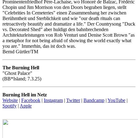
Prominentenfriedhof Père-Lachaise, wo Honoré de Balzac, Frédéric
Chopin und Jim Morrison von den Doors begraben liegen, stellt
"Celebrities In Cemeteries" einen Zusammenhang her zwischen
Berühmtheit und Sterblichkeit und wie "our death rituals can
retroactively beautify and dramatize a life." Der Countrysong "Duck
vs. Decorated Shed” aber huldigt den bahnbrechenden
Architekturleistungen von Rob Venturi und Denise Scott Brown "as
a metaphor for not being afraid of showing the world exactly what
you are." Immerhin, das ist doch was.
Bernd Gürtler/TM
The Burning Hell
"Ghost Palace"
(BB*Island; 7.3.25)
Burning Hell im Netz
Website
|
Facebook
|
Instagram
|
Twitter
|
Bandcamp
|
YouTube
|
Spotify
|
Apple