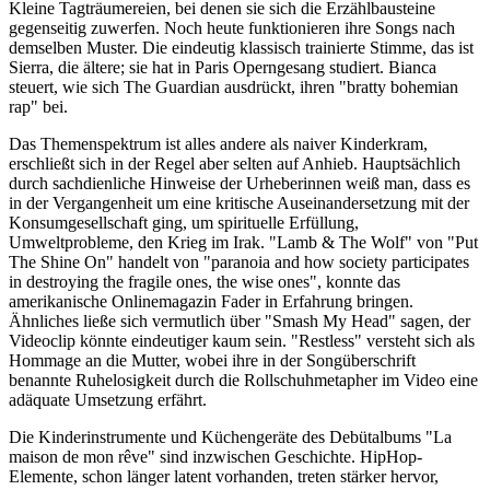
Kleine Tagträumereien, bei denen sie sich die Erzählbausteine
gegenseitig zuwerfen. Noch heute funktionieren ihre Songs nach
demselben Muster. Die eindeutig klassisch trainierte Stimme, das ist
Sierra, die ältere; sie hat in Paris Operngesang studiert. Bianca
steuert, wie sich The Guardian ausdrückt, ihren "bratty bohemian
rap" bei.
Das Themenspektrum ist alles andere als naiver Kinderkram,
erschließt sich in der Regel aber selten auf Anhieb. Hauptsächlich
durch sachdienliche Hinweise der Urheberinnen weiß man, dass es
in der Vergangenheit um eine kritische Auseinandersetzung mit der
Konsumgesellschaft ging, um spirituelle Erfüllung,
Umweltprobleme, den Krieg im Irak. "Lamb & The Wolf" von "Put
The Shine On" handelt von "paranoia and how society participates
in destroying the fragile ones, the wise ones", konnte das
amerikanische Onlinemagazin Fader in Erfahrung bringen.
Ähnliches ließe sich vermutlich über "Smash My Head" sagen, der
Videoclip könnte eindeutiger kaum sein. "Restless" versteht sich als
Hommage an die Mutter, wobei ihre in der Songüberschrift
benannte Ruhelosigkeit durch die Rollschuhmetapher im Video eine
adäquate Umsetzung erfährt.
Die Kinderinstrumente und Küchengeräte des Debütalbums "La
maison de mon rêve" sind inzwischen Geschichte. HipHop-
Elemente, schon länger latent vorhanden, treten stärker hervor,