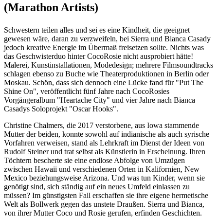
(Marathon Artists)
Schwestern teilen alles und sei es eine Kindheit, die geeignet
gewesen wäre, daran zu verzweifeln, bei Sierra und Bianca Casady
jedoch kreative Energie im Übermaß freisetzen sollte. Nichts was
das Geschwisterduo hinter CocoRosie nicht ausprobiert hätte!
Malerei, Kunstinstallationen, Modedesign; mehrere Filmsoundtracks
schlagen ebenso zu Buche wie Theaterproduktionen in Berlin oder
Moskau. Schön, dass sich dennoch eine Lücke fand für "Put The
Shine On", veröffentlicht fünf Jahre nach CocoRosies
Vorgängeralbum "Heartache City" und vier Jahre nach Bianca
Casadys Soloprojekt "Oscar Hooks".
Christine Chalmers, die 2017 verstorbene, aus Iowa stammende
Mutter der beiden, konnte sowohl auf indianische als auch syrische
Vorfahren verweisen, stand als Lehrkraft im Dienst der Ideen von
Rudolf Steiner und trat selbst als Künstlerin in Erscheinung. Ihren
Töchtern bescherte sie eine endlose Abfolge von Umzügen
zwischen Hawaii und verschiedenen Orten in Kalifornien, New
Mexico beziehungsweise Arizona. Und was tun Kinder, wenn sie
genötigt sind, sich ständig auf ein neues Umfeld einlassen zu
müssen? Im günstigsten Fall erschaffen sie ihre eigene hermetische
Welt als Bollwerk gegen das unstete Draußen. Sierra und Bianca,
von ihrer Mutter Coco und Rosie gerufen, erfinden Geschichten.