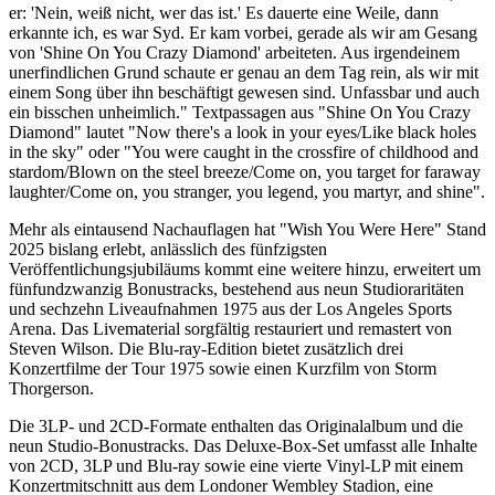
er: 'Nein, weiß nicht, wer das ist.' Es dauerte eine Weile, dann
erkannte ich, es war Syd. Er kam vorbei, gerade als wir am Gesang
von 'Shine On You Crazy Diamond' arbeiteten. Aus irgendeinem
unerfindlichen Grund schaute er genau an dem Tag rein, als wir mit
einem Song über ihn beschäftigt gewesen sind. Unfassbar und auch
ein bisschen unheimlich." Textpassagen aus "Shine On You Crazy
Diamond" lautet "Now there's a look in your eyes/Like black holes
in the sky" oder "You were caught in the crossfire of childhood and
stardom/Blown on the steel breeze/Come on, you target for faraway
laughter/Come on, you stranger, you legend, you martyr, and shine".
Mehr als eintausend Nachauflagen hat "Wish You Were Here" Stand
2025 bislang erlebt, anlässlich des fünfzigsten
Veröffentlichungsjubiläums kommt eine weitere hinzu, erweitert um
fünfundzwanzig Bonustracks, bestehend aus neun Studioraritäten
und sechzehn Liveaufnahmen 1975 aus der Los Angeles Sports
Arena. Das Livematerial sorgfältig restauriert und remastert von
Steven Wilson. Die Blu-ray-Edition bietet zusätzlich drei
Konzertfilme der Tour 1975 sowie einen Kurzfilm von Storm
Thorgerson.
Die 3LP- und 2CD-Formate enthalten das Originalalbum und die
neun Studio-Bonustracks. Das Deluxe-Box-Set umfasst alle Inhalte
von 2CD, 3LP und Blu-ray sowie eine vierte Vinyl-LP mit einem
Konzertmitschnitt aus dem Londoner Wembley Stadion, eine