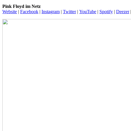
Pink Floyd im Netz
Website
|
Facebook
|
Instagram
|
Twitter
|
YouTube
|
Spotify
|
Deezer