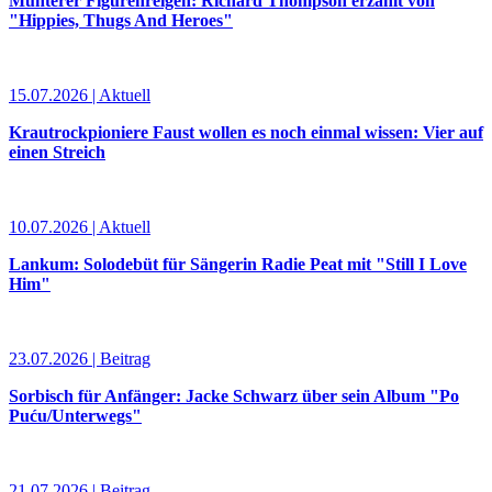
Munterer Figurenreigen: Richard Thompson erzählt von
"Hippies, Thugs And Heroes"
15.07.2026 | Aktuell
Krautrockpioniere Faust wollen es noch einmal wissen: Vier auf
einen Streich
10.07.2026 | Aktuell
Lankum: Solodebüt für Sängerin Radie Peat mit "Still I Love
Him"
23.07.2026 | Beitrag
Sorbisch für Anfänger: Jacke Schwarz über sein Album "Po
Puću/Unterwegs"
21.07.2026 | Beitrag