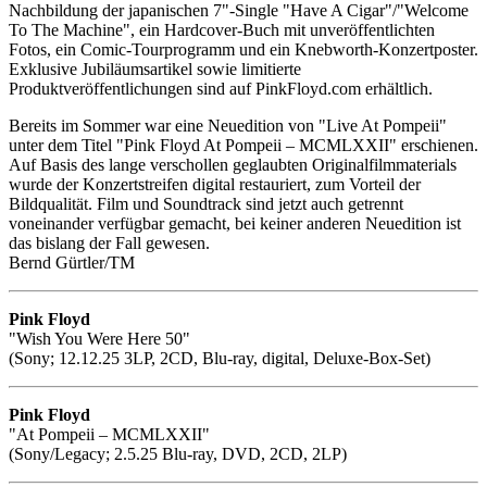
Nachbildung der japanischen 7"-Single "Have A Cigar"/"Welcome
To The Machine", ein Hardcover-Buch mit unveröffentlichten
Fotos, ein Comic-Tourprogramm und ein Knebworth-Konzertposter.
Exklusive Jubiläumsartikel sowie limitierte
Produktveröffentlichungen sind auf PinkFloyd.com erhältlich.
Bereits im Sommer war eine Neuedition von "Live At Pompeii"
unter dem Titel "Pink Floyd At Pompeii – MCMLXXII" erschienen.
Auf Basis des lange verschollen geglaubten Originalfilmmaterials
wurde der Konzertstreifen digital restauriert, zum Vorteil der
Bildqualität. Film und Soundtrack sind jetzt auch getrennt
voneinander verfügbar gemacht, bei keiner anderen Neuedition ist
das bislang der Fall gewesen.
Bernd Gürtler/TM
Pink Floyd
"Wish You Were Here 50"
(Sony; 12.12.25 3LP, 2CD, Blu-ray, digital, Deluxe-Box-Set)
Pink Floyd
"At Pompeii – MCMLXXII"
(Sony/Legacy; 2.5.25 Blu-ray, DVD, 2CD, 2LP)