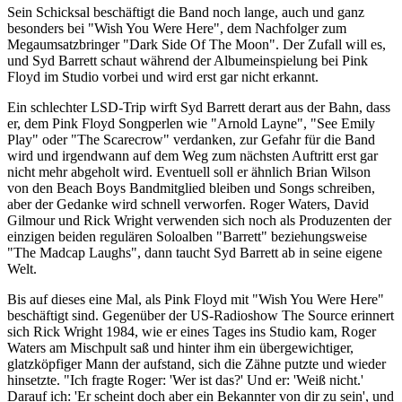
Sein Schicksal beschäftigt die Band noch lange, auch und ganz
besonders bei "Wish You Were Here", dem Nachfolger zum
Megaumsatzbringer "Dark Side Of The Moon". Der Zufall will es,
und Syd Barrett schaut während der Albumeinspielung bei Pink
Floyd im Studio vorbei und wird erst gar nicht erkannt.
Ein schlechter LSD-Trip wirft Syd Barrett derart aus der Bahn, dass
er, dem Pink Floyd Songperlen wie "Arnold Layne", "See Emily
Play" oder "The Scarecrow" verdanken, zur Gefahr für die Band
wird und irgendwann auf dem Weg zum nächsten Auftritt erst gar
nicht mehr abgeholt wird. Eventuell soll er ähnlich Brian Wilson
von den Beach Boys Bandmitglied bleiben und Songs schreiben,
aber der Gedanke wird schnell verworfen. Roger Waters, David
Gilmour und Rick Wright verwenden sich noch als Produzenten der
einzigen beiden regulären Soloalben "Barrett" beziehungsweise
"The Madcap Laughs", dann taucht Syd Barrett ab in seine eigene
Welt.
Bis auf dieses eine Mal, als Pink Floyd mit "Wish You Were Here"
beschäftigt sind. Gegenüber der US-Radioshow The Source erinnert
sich Rick Wright 1984, wie er eines Tages ins Studio kam, Roger
Waters am Mischpult saß und hinter ihm ein übergewichtiger,
glatzköpfiger Mann der aufstand, sich die Zähne putzte und wieder
hinsetzte. "Ich fragte Roger: 'Wer ist das?' Und er: 'Weiß nicht.'
Darauf ich: 'Er scheint doch aber ein Bekannter von dir zu sein', und