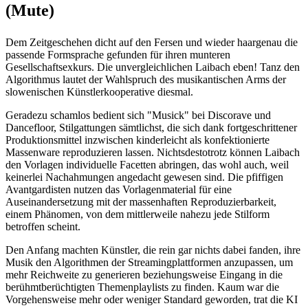
(Mute)
Dem Zeitgeschehen dicht auf den Fersen und wieder haargenau die
passende Formsprache gefunden für ihren munteren
Gesellschaftsexkurs. Die unvergleichlichen Laibach eben! Tanz den
Algorithmus lautet der Wahlspruch des musikantischen Arms der
slowenischen Künstlerkooperative diesmal.
Geradezu schamlos bedient sich "Musick" bei Discorave und
Dancefloor, Stilgattungen sämtlichst, die sich dank fortgeschrittener
Produktionsmittel inzwischen kinderleicht als konfektionierte
Massenware reproduzieren lassen. Nichtsdestotrotz können Laibach
den Vorlagen individuelle Facetten abringen, das wohl auch, weil
keinerlei Nachahmungen angedacht gewesen sind. Die pfiffigen
Avantgardisten nutzen das Vorlagenmaterial für eine
Auseinandersetzung mit der massenhaften Reproduzierbarkeit,
einem Phänomen, von dem mittlerweile nahezu jede Stilform
betroffen scheint.
Den Anfang machten Künstler, die rein gar nichts dabei fanden, ihre
Musik den Algorithmen der Streamingplattformen anzupassen, um
mehr Reichweite zu generieren beziehungsweise Eingang in die
berühmtberüchtigten Themenplaylists zu finden. Kaum war die
Vorgehensweise mehr oder weniger Standard geworden, trat die KI