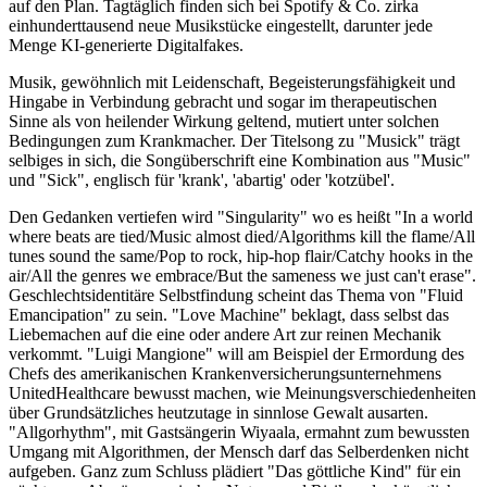
auf den Plan. Tagtäglich finden sich bei Spotify & Co. zirka
einhunderttausend neue Musikstücke eingestellt, darunter jede
Menge KI-generierte Digitalfakes.
Musik, gewöhnlich mit Leidenschaft, Begeisterungsfähigkeit und
Hingabe in Verbindung gebracht und sogar im therapeutischen
Sinne als von heilender Wirkung geltend, mutiert unter solchen
Bedingungen zum Krankmacher. Der Titelsong zu "Musick" trägt
selbiges in sich, die Songüberschrift eine Kombination aus "Music"
und "Sick", englisch für 'krank', 'abartig' oder 'kotzübel'.
Den Gedanken vertiefen wird "Singularity" wo es heißt "In a world
where beats are tied/Music almost died/Algorithms kill the flame/All
tunes sound the same/Pop to rock, hip-hop flair/Catchy hooks in the
air/All the genres we embrace/But the sameness we just can't erase".
Geschlechtsidentitäre Selbstfindung scheint das Thema von "Fluid
Emancipation" zu sein. "Love Machine" beklagt, dass selbst das
Liebemachen auf die eine oder andere Art zur reinen Mechanik
verkommt. "Luigi Mangione" will am Beispiel der Ermordung des
Chefs des amerikanischen Krankenversicherungsunternehmens
UnitedHealthcare bewusst machen, wie Meinungsverschiedenheiten
über Grundsätzliches heutzutage in sinnlose Gewalt ausarten.
"Allgorhythm", mit Gastsängerin Wiyaala, ermahnt zum bewussten
Umgang mit Algorithmen, der Mensch darf das Selberdenken nicht
aufgeben. Ganz zum Schluss plädiert "Das göttliche Kind" für ein