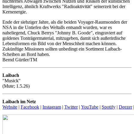
nüchternes Abwägen zwischen Nutzen und Risiken der künstlichen
Intelligenz, ähnlich Kraftwerks "Radioaktivität" seinerzeit bei der
Kernenergie.
Ende der siebziger Jahre, als die beiden Voyager-Raumsonden der
NSA in die Untiefen des Weltalls entsandt wurden, war es
naheliegend, Chuck Berrys "Johnny B. Goode", eingraviert auf
goldenes Tonträgermaterial, mitzugeben, damit sich außerirdische
Lebensformen ein Bild von der Menschheit machen können.
Zukünftige Missionen sollten unbedingt ein Sortiment Laibach-
Scheiben an Bord haben.
Bernd Gürtler/TM
Laibach
"Musick"
(Mute; 1.5.26)
Laibach im Netz
Website
|
Facebook
|
Instagram
|
Twitter
|
YouTube
|
Spotify
|
Deezer