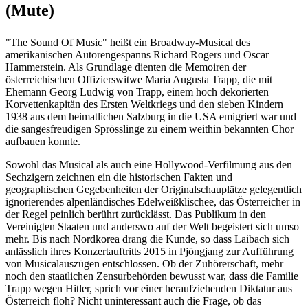
(Mute)
"The Sound Of Music" heißt ein Broadway-Musical des
amerikanischen Autorengespanns Richard Rogers und Oscar
Hammerstein. Als Grundlage dienten die Memoiren der
österreichischen Offizierswitwe Maria Augusta Trapp, die mit
Ehemann Georg Ludwig von Trapp, einem hoch dekorierten
Korvettenkapitän des Ersten Weltkriegs und den sieben Kindern
1938 aus dem heimatlichen Salzburg in die USA emigriert war und
die sangesfreudigen Sprösslinge zu einem weithin bekannten Chor
aufbauen konnte.
Sowohl das Musical als auch eine Hollywood-Verfilmung aus den
Sechzigern zeichnen ein die historischen Fakten und
geographischen Gegebenheiten der Originalschauplätze gelegentlich
ignorierendes alpenländisches Edelweißklischee, das Österreicher in
der Regel peinlich berührt zurücklässt. Das Publikum in den
Vereinigten Staaten und anderswo auf der Welt begeistert sich umso
mehr. Bis nach Nordkorea drang die Kunde, so dass Laibach sich
anlässlich ihres Konzertauftritts 2015 in Pjöngjang zur Aufführung
von Musicalauszügen entschlossen. Ob der Zuhörerschaft, mehr
noch den staatlichen Zensurbehörden bewusst war, dass die Familie
Trapp wegen Hitler, sprich vor einer heraufziehenden Diktatur aus
Österreich floh? Nicht uninteressant auch die Frage, ob das