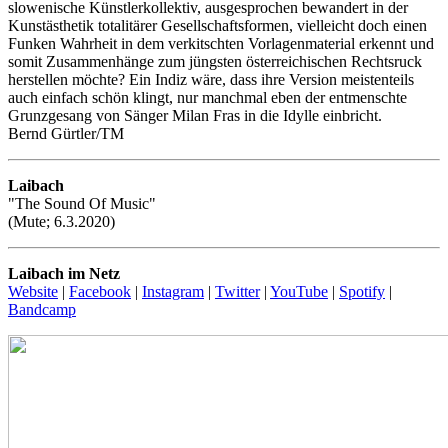
slowenische Künstlerkollektiv, ausgesprochen bewandert in der
Kunstästhetik totalitärer Gesellschaftsformen, vielleicht doch einen
Funken Wahrheit in dem verkitschten Vorlagenmaterial erkennt und
somit Zusammenhänge zum jüngsten österreichischen Rechtsruck
herstellen möchte? Ein Indiz wäre, dass ihre Version meistenteils
auch einfach schön klingt, nur manchmal eben der entmenschte
Grunzgesang von Sänger Milan Fras in die Idylle einbricht.
Bernd Gürtler/TM
Laibach
"The Sound Of Music"
(Mute; 6.3.2020)
Laibach im Netz
Website
|
Facebook
|
Instagram
|
Twitter
|
YouTube
|
Spotify
|
Bandcamp