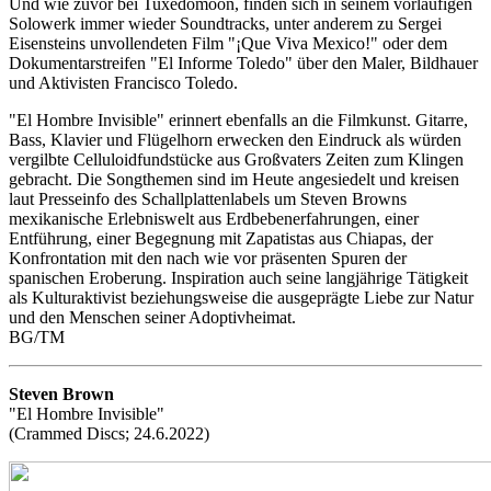
Und wie zuvor bei Tuxedomoon, finden sich in seinem vorläufigen
Solowerk immer wieder Soundtracks, unter anderem zu Sergei
Eisensteins unvollendeten Film "¡Que Viva Mexico!" oder dem
Dokumentarstreifen "El Informe Toledo" über den Maler, Bildhauer
und Aktivisten Francisco Toledo.
"El Hombre Invisible" erinnert ebenfalls an die Filmkunst. Gitarre,
Bass, Klavier und Flügelhorn erwecken den Eindruck als würden
vergilbte Celluloidfundstücke aus Großvaters Zeiten zum Klingen
gebracht. Die Songthemen sind im Heute angesiedelt und kreisen
laut Presseinfo des Schallplattenlabels um Steven Browns
mexikanische Erlebniswelt aus Erdbebenerfahrungen, einer
Entführung, einer Begegnung mit Zapatistas aus Chiapas, der
Konfrontation mit den nach wie vor präsenten Spuren der
spanischen Eroberung. Inspiration auch seine langjährige Tätigkeit
als Kulturaktivist beziehungsweise die ausgeprägte Liebe zur Natur
und den Menschen seiner Adoptivheimat.
BG/TM
Steven Brown
"El Hombre Invisible"
(Crammed Discs; 24.6.2022)