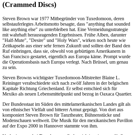
(Crammed Discs)
Steven Brown war 1977 Mitbegründer von Tuxedomoon, deren
selbstauferlegtes Arbeitsmotto besagte, dass "anything that sounded
like anything else" zu unterbleiben hat. Eine Vermeidungsstrategie
mit wahrhaft herausragenden Ergebnissen. Frühe Alben, darunter
"Half-Mute", "Desire" und "Holy Wars", wirken noch heute wie
Zeitkapseln aus einer sehr fernen Zukunft und sollten der Band den
Ruf einbringen, dass sie, obwohl von gebürtigen Amerikanern in
San Francisco gestartet, eigentlich aus Europa käme. Prompt wurde
die Operationsbasis nach Europa verlegt. Nach Brüssel, um genau
zu sein.
Steven Browns wichtigster Tuxedomoon-Mitstreiter Blaine L.
Reininger verabschiedete sich nach zwölf Jahren in der belgischen
Kapitale Richtung Griechenland. Er selbst entschied sich für
Mexiko als neuen Lebensmittelpunkt und bezog in Oaxaca Quartier.
Der Bundesstaat im Süden des mittelamerikanischen Landes gilt als
von ethnischer Vielfalt und bitterer Armut geprägt. Von dort aus
komponiert Steven Brown für Tanztheater, Bühnenstücke und
Modenschauen weltweit. Die Musik für den mexikanischen Pavillon
auf der Expo 2000 in Hannover stammte von ihm.