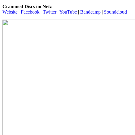
Crammed Discs im Netz
Website
|
Facebook
|
Twitter
|
YouTube
|
Bandcamp
|
Soundcloud