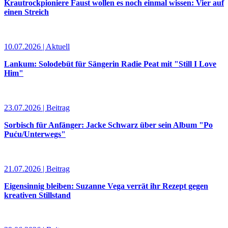
Krautrockpioniere Faust wollen es noch einmal wissen: Vier auf
einen Streich
10.07.2026 | Aktuell
Lankum: Solodebüt für Sängerin Radie Peat mit "Still I Love
Him"
23.07.2026 | Beitrag
Sorbisch für Anfänger: Jacke Schwarz über sein Album "Po
Puću/Unterwegs"
21.07.2026 | Beitrag
Eigensinnig bleiben: Suzanne Vega verrät ihr Rezept gegen
kreativen Stillstand