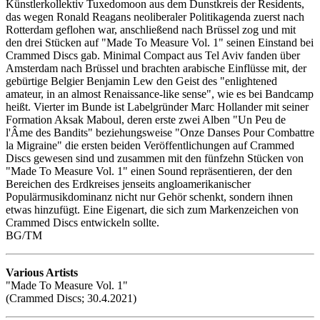
Künstlerkollektiv Tuxedomoon aus dem Dunstkreis der Residents,
das wegen Ronald Reagans neoliberaler Politikagenda zuerst nach
Rotterdam geflohen war, anschließend nach Brüssel zog und mit
den drei Stücken auf "Made To Measure Vol. 1" seinen Einstand bei
Crammed Discs gab. Minimal Compact aus Tel Aviv fanden über
Amsterdam nach Brüssel und brachten arabische Einflüsse mit, der
gebürtige Belgier Benjamin Lew den Geist des "enlightened
amateur, in an almost Renaissance-like sense", wie es bei Bandcamp
heißt. Vierter im Bunde ist Labelgründer Marc Hollander mit seiner
Formation Aksak Maboul, deren erste zwei Alben "Un Peu de
l'Âme des Bandits" beziehungsweise "Onze Danses Pour Combattre
la Migraine" die ersten beiden Veröffentlichungen auf Crammed
Discs gewesen sind und zusammen mit den fünfzehn Stücken von
"Made To Measure Vol. 1" einen Sound repräsentieren, der den
Bereichen des Erdkreises jenseits angloamerikanischer
Populärmusikdominanz nicht nur Gehör schenkt, sondern ihnen
etwas hinzufügt. Eine Eigenart, die sich zum Markenzeichen von
Crammed Discs entwickeln sollte.
BG/TM
Various Artists
"Made To Measure Vol. 1"
(Crammed Discs; 30.4.2021)