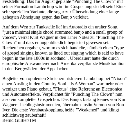
Feststellung! Das für August geplante "Punching The Clown" mit
seiner Formation Lambchop wird im Gospel angesiedelt sein! Einer
sehr speziellen Variante, die sogar zur Überwindung einer lange
gehegten Abneigung gegen das Banjo verleitet.
Auf dem Weg zur Tankstelle lief im Autoradio ein uralter Song,
"just a minimal single chord strummed banjo and a small group of
voices", verrät Kurt Wagner in den Liner Notes zu "Punching The
Clown" und dass er augenblicklich begeistert gewesen sei.
Recherchen ergaben, worum es sich handelte, nämlich einen "type
of gospel singing known as lined out singing which is said to have
begun in the late 1800s in scotland". Überdauert hatte die durch
europäische Auswanderer nach Amerika verpflanzte Musiktradition
in den Bergwäldern der Appalachen.
Begleitet von opulenten Streichern riskieren Lambchop bei "Nixon"
einen Ausflug in den Country Soul. "Is A Woman" war mehr oder
weniger ums Piano gebaut, "Flotus" eine Referenz an Electronica
und Autotuneeffekte. Verpflichtet für "Punching The Clown" nun
also ein kompletter Gospelchor. Das Banjo, bislang keines von Kurt
Wagners Lieblingsinstrumenten, übernahm Justin Vernon von Bon
Iver. Die erste Vorabauskopplung heißt "Weakened" und klingt
schlichtweg zauberhaft!
Bernd Gürtler/TM