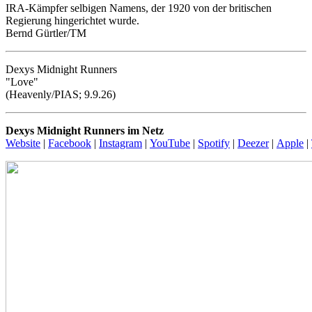
IRA-Kämpfer selbigen Namens, der 1920 von der britischen
Regierung hingerichtet wurde.
Bernd Gürtler/TM
Dexys Midnight Runners
"Love"
(Heavenly/PIAS; 9.9.26)
Dexys Midnight Runners im Netz
Website
|
Facebook
|
Instagram
|
YouTube
|
Spotify
|
Deezer
|
Apple
|