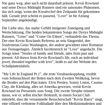
Nie ganz weg, aber auch nicht dauerhaft präsent. Kevin Rowland
und seine Dexys Midnight Runners sind ein saisonales Phänomen,
das sich zeigt, wenn der Kreativchef den Zeitpunkt für gekommen
hält. Gerade jetzt scheint es passend, "Love" ist für Anfang
September angekündigt.
Die Liebe also, das starke Gefühl innigester Zuneigung und
Wertschätzung. Die beiden bekanntesten Songs der Dexys Midnight
Runners, "Geno" und "Come On Eileen", verhandeln das Thema.
Der eine Kevin Rowlands Referenz an sein Sängeridol, den
Soulveteran Geno Washington, der andere gewidmet einer Romanze
aus Teenagertagen. Ähnlich facettenreich ist "Love" angedacht. Die
Songs seien "Stories of family and friends, tales from past and
present. All drawn from Kevin Rowland's life, each an individual
jewel, threaded together with love", heißt es auf der Website des
Schallplattenlabels.
"My Life In England Pt.1", die erste Vorabauskopplung, erzählt
vom Sehnsuchtsort der Briten nach dem Zweiten Weltkrieg, bevor
die Beatles auf den Plan traten. Elvis Presley, Sonny Liston, Cassius
Clay, die Kleidung, alles sei Amerika gewesen, verrät Kevin
Rowland im Presseinfo zum Song. Die zweite Strophe erinnert
daran, wie er, selbst irischer Herkunft, in einem Social Club
miterlebt, dass die versammelte Besucherschaft "Kevin Barry" singt,
eine offiziell verbotene Folkballade über den Medizinstudenten und