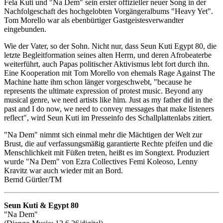
Fela Kuti und "Na Dem" sein erster offizieller neuer Song in der
Nachfolgeschaft des hochgelobten Vorgängeralbums "Heavy Yet".
Tom Morello war als ebenbürtiger Gastgeistesverwandter
eingebunden.
Wie der Vater, so der Sohn. Nicht nur, dass Seun Kuti Egypt 80, die
letzte Begleitformation seines alten Herrn, und deren Afrobeaterbe
weiterführt, auch Papas politischer Aktivismus lebt fort durch ihn.
Eine Kooperation mit Tom Morello von ehemals Rage Against The
Machine hatte ihm schon länger vorgeschwebt, "because he
represents the ultimate expression of protest music. Beyond any
musical genre, we need artists like him. Just as my father did in the
past and I do now, we need to convey messages that make listeners
reflect", wird Seun Kuti im Presseinfo des Schallplattenlabs zitiert.
"Na Dem" nimmt sich einmal mehr die Mächtigen der Welt zur
Brust, die auf verfassungsmäßig garantierte Rechte pfeifen und die
Menschlichkeit mit Füßen treten, heißt es im Songtext. Produziert
wurde "Na Dem" von Ezra Collectives Femi Koleoso, Lenny
Kravitz war auch wieder mit an Bord.
Bernd Gürtler/TM
Seun Kuti & Egypt 80
"Na Dem"