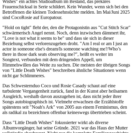
Wishes" ein achtes Studioalbum im Bestand, das prekäres
Frauenschicksal in Serie schildert. Kein Wunder, wenn sich bei den
Betroffenen die kleinen Todessehnsüchte melden. Im Mai/Juni 2025
sind CocoRosie auf Europatour.
"Hold on tight" fleht der, den die Protagonistin aus "Cut Stitch Scar"
schwärmerisch Angel nennt. Noch, denn inzwischen dämmert ihr,
"Love is not what it seems to be" und dass sie sich in dieser
Beziehung selbst verlorenzugehen droht. "Am I real or am I just an
actor in someone else's dream/Is someone watching me?/Who’s
there in those dark seats observing me?", heißt es weiter im
Songtext, verbunden mit dem dringenden Appell, um
Himmelswillen das Weite zu suchen. Die meisten der übrigen Songs
von "Little Death Wishes" beschreiben ähnliche Situationen wenn
nicht gar Schlimmeres.
Das Schwesternduo Coco und Rosie Casady schaut auf eine
turbulente Vergangenheit zurück, fand in der Kunst aber heilsamen
Ausgleich, weshalb davon auszugehen ist, dass nicht jeder ihrer
Songs autobiographisch ist. Vielmehr erwachsen die Erzählstoffe
spätestens seit "Noah's Ark" von 2005 aus einem Feminismus, den
als radikal zu bezeichnen offenbar keineswegs übertrieben scheint.
Dass "Little Death Wishes" fokussierter wirkt als diverse
Albumvorgänger, hat seine Gründe. 2021 war das Haus der Mutter