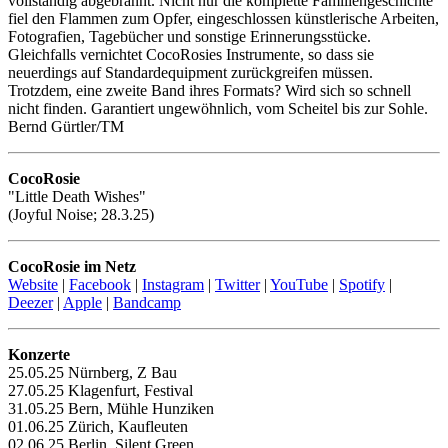
vollständig abgebrannt. Nicht nur die komplette Familiengeschichte
fiel den Flammen zum Opfer, eingeschlossen künstlerische Arbeiten,
Fotografien, Tagebücher und sonstige Erinnerungsstücke.
Gleichfalls vernichtet CocoRosies Instrumente, so dass sie
neuerdings auf Standardequipment zurückgreifen müssen.
Trotzdem, eine zweite Band ihres Formats? Wird sich so schnell
nicht finden. Garantiert ungewöhnlich, vom Scheitel bis zur Sohle.
Bernd Gürtler/TM
CocoRosie
"Little Death Wishes"
(Joyful Noise; 28.3.25)
CocoRosie im Netz
Website
|
Facebook
|
Instagram
|
Twitter
|
YouTube
|
Spotify
|
Deezer
|
Apple
|
Bandcamp
Konzerte
25.05.25 Nürnberg, Z Bau
27.05.25 Klagenfurt, Festival
31.05.25 Bern, Mühle Hunziken
01.06.25 Zürich, Kaufleuten
02.06.25 Berlin, Silent Green