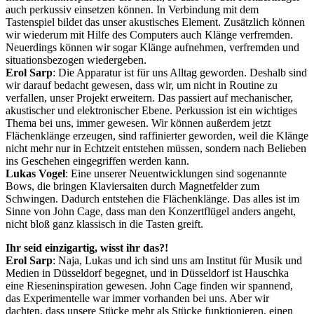
auch perkussiv einsetzen können. In Verbindung mit dem
Tastenspiel bildet das unser akustisches Element. Zusätzlich können
wir wiederum mit Hilfe des Computers auch Klänge verfremden.
Neuerdings können wir sogar Klänge aufnehmen, verfremden und
situationsbezogen wiedergeben.
Erol Sarp
: Die Apparatur ist für uns Alltag geworden. Deshalb sind
wir darauf bedacht gewesen, dass wir, um nicht in Routine zu
verfallen, unser Projekt erweitern. Das passiert auf mechanischer,
akustischer und elektronischer Ebene. Perkussion ist ein wichtiges
Thema bei uns, immer gewesen. Wir können außerdem jetzt
Flächenklänge erzeugen, sind raffinierter geworden, weil die Klänge
nicht mehr nur in Echtzeit entstehen müssen, sondern nach Belieben
ins Geschehen eingegriffen werden kann.
Lukas Vogel
: Eine unserer Neuentwicklungen sind sogenannte
Bows, die bringen Klaviersaiten durch Magnetfelder zum
Schwingen. Dadurch entstehen die Flächenklänge. Das alles ist im
Sinne von John Cage, dass man den Konzertflügel anders angeht,
nicht bloß ganz klassisch in die Tasten greift.
Ihr seid einzigartig, wisst ihr das?!
Erol Sarp
: Naja, Lukas und ich sind uns am Institut für Musik und
Medien in Düsseldorf begegnet, und in Düsseldorf ist Hauschka
eine Rieseninspiration gewesen. John Cage finden wir spannend,
das Experimentelle war immer vorhanden bei uns. Aber wir
dachten, dass unsere Stücke mehr als Stücke funktionieren, einen