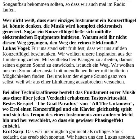
Songaufbau bekommen sollten, so dass wir auch mal im Radio
laufen.
Wer nicht weiß, dass euer einziges Instrument ein Konzertflügel
ist, könnte denken, die Musik wird komplett elektronisch
generiert. Sogar ein Konzertflügel ließe sich mithilfe
elektronischen Equipments imitieren. Warum seid ihr nicht
diesen Weg gegangen, den Weg der reinen Elektronik?
Lukas Vogel
: Für uns stand sehr früh fest, dass wir uns auf den
Konzertflügel beschränken. Wir wollten unsere Inspiration aus der
Limitierung ziehen. Mit synthetischen Klängen zu arbeiten, daraus
seinen eigenen Sound zu entwickeln, ist auch ein Weg. Wir wollten
unseren Sound aber anstatt mit unendlichen lieber mit limitierten
Möglichkeiten finden. Bei uns kam der eigene Sound ganz von
selbst, weil wir aus einer Limitierung auszubrechen versuchen.
Bei aller Technikraffinesse besteht das Fundament eurer Musik
aus einer über jeden Verdacht erhabenen Tastenvirtuosität.
Bestes Beispiel "The Goat Paradox" von "All The Unknown",
wo Erol einen Konzertflügel und ein Klavier gleichzeitig spielt
und sich das Tempo des einen Instruments zum anderen leicht
hin und her verschiebt, so dass ein gewisser Phasingeffekt
entsteht.
Erol Sarp
: Das war ursprünglich gar nicht als richtiges Stück
gedacht, das ergab sich spontan. Wir hatten uns den Luxus gegönnt,