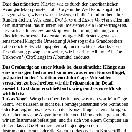
Dass das präparierte Klavier, wie es durch den amerikanischen
Avantgardekomponisten John Cage in die Welt kam, längst nicht
ausgereizt war, wissen wir spätestens, seit die Grandbrothers ihre
Runden drehen. Was genau
Erol Sarp
und
Lukas Vogel
anstellen mit
dem Instrument, das in ihrem Fall meistenteils ein Konzertflügel ist,
liest sich als Interviewtransskript wie die Tuninganleitung zum
kürzlich erworbenen Bodenstaubsauger. Mindestens genauso
sensationell klingt die Umsetzung! Aber sogar die Grandbrothers
sahen noch Entwicklungspotential, unerforschtes Gelände, dessen
Erschließung gewagt sein wollte, wie ihr drittes Album "All The
Unknown" (CitySlang) im Albumtitel andeutet.
Das Großartige an eurer Musik ist, dass sämtliche Klänge aus
einem einzigen Instrument kommen, aus einem Konzertflügel,
präpariert in der Tradition von John Cage. Wir sollten
versuchen zu beschreiben wie die Präparation im Detail
aussieht. Erst dann erschließt sich, wie grandios eure Musik
wirklich ist.
Lukas Vogel
: Wir gehen über das hinaus, was man von John Cage
kennt. Wir belassen es nicht bei Fremdgegenständen wie Schrauben
oder Radiergummis, die wir an den Konzertflügelsaiten anbringen.
Wir haben uns eine Apparatur mit kleinen Hämmerchen gebaut, die
wir am Instrument befestigen, und die sich von einem Computer aus
steuern lässt. Die Hämmerchen schlagen gegen den
Instrumentenkorpus oder die Saiten, so dass wir den Konzertflügel