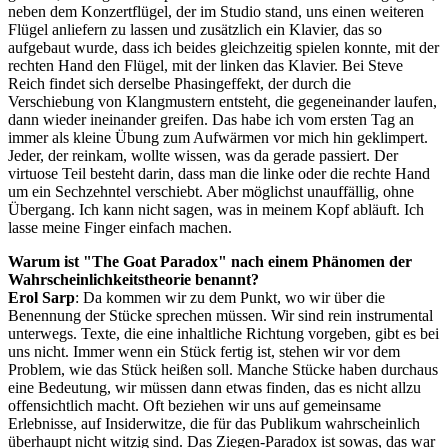
neben dem Konzertflügel, der im Studio stand, uns einen weiteren
Flügel anliefern zu lassen und zusätzlich ein Klavier, das so
aufgebaut wurde, dass ich beides gleichzeitig spielen konnte, mit der
rechten Hand den Flügel, mit der linken das Klavier. Bei Steve
Reich findet sich derselbe Phasingeffekt, der durch die
Verschiebung von Klangmustern entsteht, die gegeneinander laufen,
dann wieder ineinander greifen. Das habe ich vom ersten Tag an
immer als kleine Übung zum Aufwärmen vor mich hin geklimpert.
Jeder, der reinkam, wollte wissen, was da gerade passiert. Der
virtuose Teil besteht darin, dass man die linke oder die rechte Hand
um ein Sechzehntel verschiebt. Aber möglichst unauffällig, ohne
Übergang. Ich kann nicht sagen, was in meinem Kopf abläuft. Ich
lasse meine Finger einfach machen.
Warum ist "The Goat Paradox" nach einem Phänomen der
Wahrscheinlichkeitstheorie benannt?
Erol Sarp
: Da kommen wir zu dem Punkt, wo wir über die
Benennung der Stücke sprechen müssen. Wir sind rein instrumental
unterwegs. Texte, die eine inhaltliche Richtung vorgeben, gibt es bei
uns nicht. Immer wenn ein Stück fertig ist, stehen wir vor dem
Problem, wie das Stück heißen soll. Manche Stücke haben durchaus
eine Bedeutung, wir müssen dann etwas finden, das es nicht allzu
offensichtlich macht. Oft beziehen wir uns auf gemeinsame
Erlebnisse, auf Insiderwitze, die für das Publikum wahrscheinlich
überhaupt nicht witzig sind. Das Ziegen-Paradox ist sowas, das war