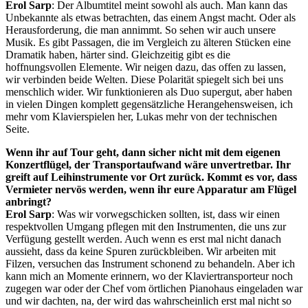
Erol Sarp
: Der Albumtitel meint sowohl als auch. Man kann das
Unbekannte als etwas betrachten, das einem Angst macht. Oder als
Herausforderung, die man annimmt. So sehen wir auch unsere
Musik. Es gibt Passagen, die im Vergleich zu älteren Stücken eine
Dramatik haben, härter sind. Gleichzeitig gibt es die
hoffnungsvollen Elemente. Wir neigen dazu, das offen zu lassen,
wir verbinden beide Welten. Diese Polarität spiegelt sich bei uns
menschlich wider. Wir funktionieren als Duo supergut, aber haben
in vielen Dingen komplett gegensätzliche Herangehensweisen, ich
mehr vom Klavierspielen her, Lukas mehr von der technischen
Seite.
Wenn ihr auf Tour geht, dann sicher nicht mit dem eigenen
Konzertflügel, der Transportaufwand wäre unvertretbar. Ihr
greift auf Leihinstrumente vor Ort zurück. Kommt es vor, dass
Vermieter nervös werden, wenn ihr eure Apparatur am Flügel
anbringt?
Erol Sarp
: Was wir vorwegschicken sollten, ist, dass wir einen
respektvollen Umgang pflegen mit den Instrumenten, die uns zur
Verfügung gestellt werden. Auch wenn es erst mal nicht danach
aussieht, dass da keine Spuren zurückbleiben. Wir arbeiten mit
Filzen, versuchen das Instrument schonend zu behandeln. Aber ich
kann mich an Momente erinnern, wo der Klaviertransporteur noch
zugegen war oder der Chef vom örtlichen Pianohaus eingeladen war
und wir dachten, na, der wird das wahrscheinlich erst mal nicht so