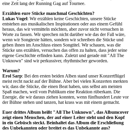
eine Zeit lang der Running Gag auf Tournee.
Erzählen eure Stücke manchmal Geschichten?
Lukas Vogel
: Wir erzählen keine Geschichten, unsere Stücke
entstehen aus musikalischen Inspirationen oder aus einem Gefühl
heraus, das wir vermitteln möchten, aber zuvor nicht versuchen in
Worte zu fassen. Wir sprechen nicht darüber wie das der Fall wäre,
wenn wir Songtexte hätten, sondern wir schreiben die Stücke und
geben ihnen im Anschluss einen Songtitel. Wir schauen, was die
Stücke uns erzählen, versuchen das offen zu halten, dass jeder seine
eigene Geschichte erfinden kann. Zuletzt und gerade mit "All The
Unknown" sind wir perkussiver, rhythmischer geworden.
Warum?
Erol Sarp
: Bei den ersten beiden Alben stand unser Konzertflügel
meist recht nackt auf der Bühne. Aber bei vielen Konzerten merkten
wir, dass die Stücke, die einen Beat haben, uns selbst am meisten
Spaß machen, weil vom Publikum eine Reaktion rüberkam. Die
Energie, die wir daraus ziehen konnten, wenn fünfhundert Leute vor
der Bühne stehen und tanzen, hat krass was mit einem gemacht.
Euer drittes Album heißt "All The Unknown", das Albumcover
zeigt einen Menschen, der auf einer Leiter steht und den Kopf
in ein Gebüsch steckt. Beinhaltet das Album die Erschließung
des Unbekannten oder breitet es das Unbekannte aus?