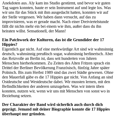
Anekdoten aus. Aly kam ins Studio gestürmt, und bevor wir guten
Tag sagen konnten, baute er sein Instrument auf und legte los. Was
wir uns für das Stück mit ihm ausgedacht hatten, konnten wir auf
der Stelle vergessen. Wir haben dann versucht, auf das zu
improvisieren, was er gerade macht. Nach einer Dreiviertelstunde
fällt dir nichts mehr ein bei einem wie ihm, außer dass du ihn
heiraten willst. Sensationell, der Mann!
Ein Patchwork der Kulturen, das ist die Grundidee der 17
Hippies?
Eigentlich gar nicht. Auf eine merkwürdige Art sind wir wahnsinnig
deutsch, wahnsinnig preußisch sogar, wahnsinnig berlinerisch. Aber
das Reizvolle an Berlin ist, dass seit hunderten von Jahren
Menschen hierherkommen. Zu Zeiten des Alten Fritzen sprach ein
Drittel der Berliner Bevölkerung Französisch, fünfzig Jahre später
Polnisch. Bis zum Herbst 1989 sind das zwei Städte gewesen. Ohne
den Mauerfall gäbe es die 17 Hippies gar nicht. Von Anfang an sind
Ostdeutsche und Westdeutsche dabei. Wir mussten lernen, mit den
Befindlichkeiten der anderen umzugehen. Was wir intern üben
konnten, nutzen wir, wenn wir uns mit Menschen von sonst wo in
Beziehung setzen.
Der Charakter der Band wird sicherlich auch durch dich
geprägt. Jemand mit deiner Biographie konnte die 17 Hippies
überhaupt nur gründen.