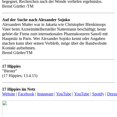
begegnet, Recherchen nach der Wende verliefen ergebnislos.
Bernd Gürtler /TM
Auf der Suche nach Alexander Sojoko
Alexanders Mutter war in Jakarta wie Christopher Blenkinsops
Vater beim Arzneimittelhersteller Nattermann beschäftigt; heute
gehört die Firma zum internationalen Pharmakonzern Sanofi mit
Hauptsitz in Paris. Wer Alexander Sojoko kennt oder Angaben
machen kann über seinen Verbleib, möge über die Bandwebsite
Kontakt aufnehmen.
Bernd Gürtler/TM
17 Hippies
"Biester"
(17 Hippies; 13.4.15)
17 Hippies im Netz
Website
|
Facebook
|
Instagram
|
YouTube
|
YouTube
|
Spotify
|
Deeze