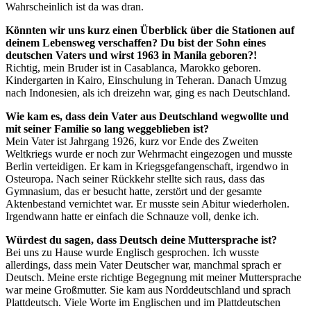
Wahrscheinlich ist da was dran.
Könnten wir uns kurz einen Überblick über die Stationen auf
deinem Lebensweg verschaffen? Du bist der Sohn eines
deutschen Vaters und wirst 1963 in Manila geboren?!
Richtig, mein Bruder ist in Casablanca, Marokko geboren.
Kindergarten in Kairo, Einschulung in Teheran. Danach Umzug
nach Indonesien, als ich dreizehn war, ging es nach Deutschland.
Wie kam es, dass dein Vater aus Deutschland wegwollte und
mit seiner Familie so lang weggeblieben ist?
Mein Vater ist Jahrgang 1926, kurz vor Ende des Zweiten
Weltkriegs wurde er noch zur Wehrmacht eingezogen und musste
Berlin verteidigen. Er kam in Kriegsgefangenschaft, irgendwo in
Osteuropa. Nach seiner Rückkehr stellte sich raus, dass das
Gymnasium, das er besucht hatte, zerstört und der gesamte
Aktenbestand vernichtet war. Er musste sein Abitur wiederholen.
Irgendwann hatte er einfach die Schnauze voll, denke ich.
Würdest du sagen, dass Deutsch deine Muttersprache ist?
Bei uns zu Hause wurde Englisch gesprochen. Ich wusste
allerdings, dass mein Vater Deutscher war, manchmal sprach er
Deutsch. Meine erste richtige Begegnung mit meiner Muttersprache
war meine Großmutter. Sie kam aus Norddeutschland und sprach
Plattdeutsch. Viele Worte im Englischen und im Plattdeutschen