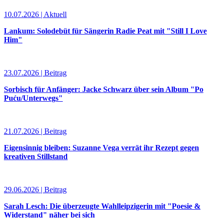
10.07.2026 | Aktuell
Lankum: Solodebüt für Sängerin Radie Peat mit "Still I Love
Him"
23.07.2026 | Beitrag
Sorbisch für Anfänger: Jacke Schwarz über sein Album "Po
Puću/Unterwegs"
21.07.2026 | Beitrag
Eigensinnig bleiben: Suzanne Vega verrät ihr Rezept gegen
kreativen Stillstand
29.06.2026 | Beitrag
Sarah Lesch: Die überzeugte Wahlleipzigerin mit "Poesie &
Widerstand" näher bei sich