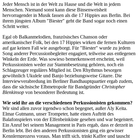
Jeder Mensch ist in der Welt zu Hause und die Welt in jedem
Menschen. Niemand sonst kann diese Binsenweisheit
hervorragender in Musik fassen als die 17 Hippies aus Berlin. Bei
ihrem jüngsten Album "Biester" geht die Band sogar noch einen
Schritt weiter.
Egal ob Balkanmelodien, französisches Chanson oder
amerikanischer Folk, bei den 17 Hippies wirken die fernen Kulturen
auf gar keinen Fall wie ausgeborgt. Für "Biester" wurde zu jedem
Song anderer Percussionbegleiter engagiert, teilweise aus entlegenen
Winkeln der Erde. Was sowieso bemerkenswert erscheint, weil
Perkussionisten weder zur Stammbesetzung gehören, noch ein
Schlagzeuger reguläres Mitglied ist. Den Rhythmus besorgen
gewöhnlich Ukulele und Banjo beziehungsweise Gitarre. Die
Interviewverabredung im Berliner Bandhauptquartier ergab zudem,
dass die sächsische Elbmetropole für Bandgründer
Christopher
Blenkinsop
von besonderer Bedeutung ist.
Wie seid ihr an die verschiedenen Perkussionisten gekommen?
Wir sind allen zuvor irgendwo schon begegnet, außer Aly Keita.
Elmar Gutmann, unser Trompeter, hatte einen Auftritt des
Balafonspielers von der Elfenbeinküste gesehen und war begeistert.
Ein Anruf bei seinem Management in Paris ergab, dass er derzeit in
Berlin lebt. Bei den anderen Perkussionisten ging ein gewisser
Kennlernprozess voraus. Man trifft sich, trinkt Kaffee und tauscht