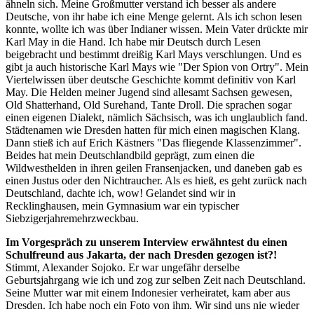
ähneln sich. Meine Großmutter verstand ich besser als andere
Deutsche, von ihr habe ich eine Menge gelernt. Als ich schon lesen
konnte, wollte ich was über Indianer wissen. Mein Vater drückte mir
Karl May in die Hand. Ich habe mir Deutsch durch Lesen
beigebracht und bestimmt dreißig Karl Mays verschlungen. Und es
gibt ja auch historische Karl Mays wie "Der Spion von Ortry". Mein
Viertelwissen über deutsche Geschichte kommt definitiv von Karl
May. Die Helden meiner Jugend sind allesamt Sachsen gewesen,
Old Shatterhand, Old Surehand, Tante Droll. Die sprachen sogar
einen eigenen Dialekt, nämlich Sächsisch, was ich unglaublich fand.
Städtenamen wie Dresden hatten für mich einen magischen Klang.
Dann stieß ich auf Erich Kästners "Das fliegende Klassenzimmer".
Beides hat mein Deutschlandbild geprägt, zum einen die
Wildwesthelden in ihren geilen Fransenjacken, und daneben gab es
einen Justus oder den Nichtraucher. Als es hieß, es geht zurück nach
Deutschland, dachte ich, wow! Gelandet sind wir in
Recklinghausen, mein Gymnasium war ein typischer
Siebzigerjahremehrzweckbau.
Im Vorgespräch zu unserem Interview erwähntest du einen
Schulfreund aus Jakarta, der nach Dresden gezogen ist?!
Stimmt, Alexander Sojoko. Er war ungefähr derselbe
Geburtsjahrgang wie ich und zog zur selben Zeit nach Deutschland.
Seine Mutter war mit einem Indonesier verheiratet, kam aber aus
Dresden. Ich habe noch ein Foto von ihm. Wir sind uns nie wieder