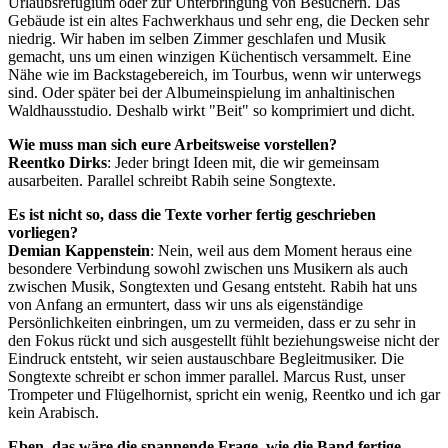
Urlaubsrefugium oder zur Unterbringung von Besuchern. Das
Gebäude ist ein altes Fachwerkhaus und sehr eng, die Decken sehr
niedrig. Wir haben im selben Zimmer geschlafen und Musik
gemacht, uns um einen winzigen Küchentisch versammelt. Eine
Nähe wie im Backstagebereich, im Tourbus, wenn wir unterwegs
sind. Oder später bei der Albumeinspielung im anhaltinischen
Waldhausstudio. Deshalb wirkt "Beit" so komprimiert und dicht.
Wie muss man sich eure Arbeitsweise vorstellen?
Reentko Dirks
: Jeder bringt Ideen mit, die wir gemeinsam
ausarbeiten. Parallel schreibt Rabih seine Songtexte.
Es ist nicht so, dass die Texte vorher fertig geschrieben
vorliegen?
Demian Kappenstein
: Nein, weil aus dem Moment heraus eine
besondere Verbindung sowohl zwischen uns Musikern als auch
zwischen Musik, Songtexten und Gesang entsteht. Rabih hat uns
von Anfang an ermuntert, dass wir uns als eigenständige
Persönlichkeiten einbringen, um zu vermeiden, dass er zu sehr in
den Fokus rückt und sich ausgestellt fühlt beziehungsweise nicht der
Eindruck entsteht, wir seien austauschbare Begleitmusiker. Die
Songtexte schreibt er schon immer parallel. Marcus Rust, unser
Trompeter und Flügelhornist, spricht ein wenig, Reentko und ich gar
kein Arabisch.
Eben, das wäre die spannende Frage, wie die Band fertige