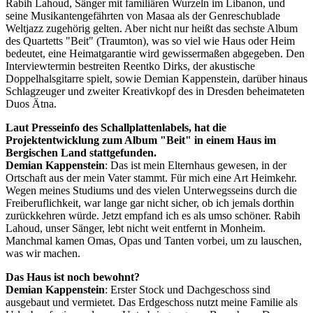
Rabih Lahoud, Sänger mit familiären Wurzeln im Libanon, und
seine Musikantengefährten von Masaa als der Genreschublade
Weltjazz zugehörig gelten. Aber nicht nur heißt das sechste Album
des Quartetts "Beit" (Traumton), was so viel wie Haus oder Heim
bedeutet, eine Heimatgarantie wird gewissermaßen abgegeben. Den
Interviewtermin bestreiten Reentko Dirks, der akustische
Doppelhalsgitarre spielt, sowie Demian Kappenstein, darüber hinaus
Schlagzeuger und zweiter Kreativkopf des in Dresden beheimateten
Duos Ätna.
Laut Presseinfo des Schallplattenlabels, hat die
Projektentwicklung zum Album "Beit" in einem Haus im
Bergischen Land stattgefunden.
Demian Kappenstein
: Das ist mein Elternhaus gewesen, in der
Ortschaft aus der mein Vater stammt. Für mich eine Art Heimkehr.
Wegen meines Studiums und des vielen Unterwegsseins durch die
Freiberuflichkeit, war lange gar nicht sicher, ob ich jemals dorthin
zurückkehren würde. Jetzt empfand ich es als umso schöner. Rabih
Lahoud, unser Sänger, lebt nicht weit entfernt in Monheim.
Manchmal kamen Omas, Opas und Tanten vorbei, um zu lauschen,
was wir machen.
Das Haus ist noch bewohnt?
Demian Kappenstein
: Erster Stock und Dachgeschoss sind
ausgebaut und vermietet. Das Erdgeschoss nutzt meine Familie als