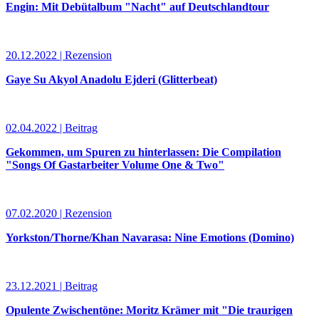
Engin: Mit Debütalbum "Nacht" auf Deutschlandtour
20.12.2022 | Rezension
Gaye Su Akyol Anadolu Ejderi (Glitterbeat)
02.04.2022 | Beitrag
Gekommen, um Spuren zu hinterlassen: Die Compilation
"Songs Of Gastarbeiter Volume One & Two"
07.02.2020 | Rezension
Yorkston/Thorne/Khan Navarasa: Nine Emotions (Domino)
23.12.2021 | Beitrag
Opulente Zwischentöne: Moritz Krämer mit "Die traurigen