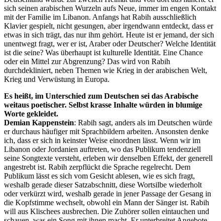
sich seinen arabischen Wurzeln aufs Neue, immer im engen Kontakt
mit der Familie im Libanon. Anfangs hat Rabih ausschließlich
Klavier gespielt, nicht gesungen, aber irgendwann entdeckt, dass er
etwas in sich trägt, das nur ihm gehört. Heute ist er jemand, der sich
unentwegt fragt, wer er ist, Araber oder Deutscher? Welche Identität
ist die seine? Was überhaupt ist kulturelle Identität. Eine Chance
oder ein Mittel zur Abgrenzung? Das wird von Rabih
durchdekliniert, neben Themen wie Krieg in der arabischen Welt,
Krieg und Verwüstung in Europa.
Es heißt, im Unterschied zum Deutschen sei das Arabische
weitaus poetischer. Selbst krasse Inhalte würden in blumige
Worte gekleidet.
Demian Kappenstein
: Rabih sagt, anders als im Deutschen würde
er durchaus häufiger mit Sprachbildern arbeiten. Ansonsten denke
ich, dass er sich in keinster Weise einordnen lässt. Wenn wir im
Libanon oder Jordanien auftreten, wo das Publikum tendenziell
seine Songtexte versteht, erleben wir denselben Effekt, der generell
angestrebt ist. Rabih zerpflückt die Sprache regelrecht. Dem
Publikum lässt es sich vom Gesicht ablesen, wie es sich fragt,
weshalb gerade dieser Satzabschnitt, diese Wortsilbe wiederholt
oder verkürzt wird, weshalb gerade in jener Passage der Gesang in
die Kopfstimme wechselt, obwohl ein Mann der Sänger ist. Rabih
will aus Klischees ausbrechen. Die Zuhörer sollen eintauchen und
schauen, was ein Song mit ihnen macht. Er unterbreitet Angebote,