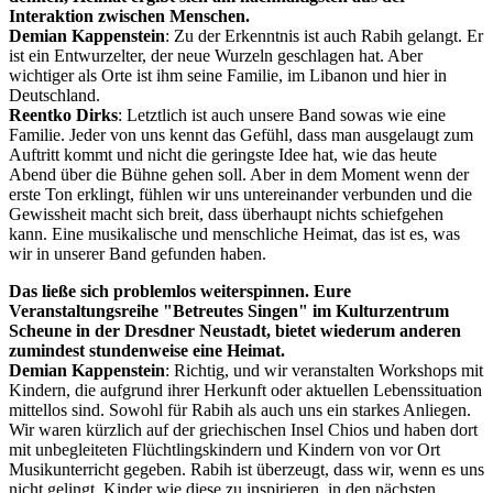
Interaktion zwischen Menschen.
Demian Kappenstein
: Zu der Erkenntnis ist auch Rabih gelangt. Er
ist ein Entwurzelter, der neue Wurzeln geschlagen hat. Aber
wichtiger als Orte ist ihm seine Familie, im Libanon und hier in
Deutschland.
Reentko Dirks
: Letztlich ist auch unsere Band sowas wie eine
Familie. Jeder von uns kennt das Gefühl, dass man ausgelaugt zum
Auftritt kommt und nicht die geringste Idee hat, wie das heute
Abend über die Bühne gehen soll. Aber in dem Moment wenn der
erste Ton erklingt, fühlen wir uns untereinander verbunden und die
Gewissheit macht sich breit, dass überhaupt nichts schiefgehen
kann. Eine musikalische und menschliche Heimat, das ist es, was
wir in unserer Band gefunden haben.
Das ließe sich problemlos weiterspinnen. Eure
Veranstaltungsreihe "Betreutes Singen" im Kulturzentrum
Scheune in der Dresdner Neustadt, bietet wiederum anderen
zumindest stundenweise eine Heimat.
Demian Kappenstein
: Richtig, und wir veranstalten Workshops mit
Kindern, die aufgrund ihrer Herkunft oder aktuellen Lebenssituation
mittellos sind. Sowohl für Rabih als auch uns ein starkes Anliegen.
Wir waren kürzlich auf der griechischen Insel Chios und haben dort
mit unbegleiteten Flüchtlingskindern und Kindern von vor Ort
Musikunterricht gegeben. Rabih ist überzeugt, dass wir, wenn es uns
nicht gelingt, Kinder wie diese zu inspirieren, in den nächsten