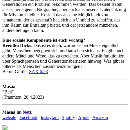
Generationen ein Problem bekommen werden. Das bezieht Rabih
aus seiner eigenen Biographie, aber auch aus unserer Unterstützung
für Mission Lifeline. Er sieht das als eine Möglichkeit von
jemandem, der es geschafft hat, sich ein Umfeld zu schaffen, das
ihm Raum zur Entfaltung bietet, und der jetzt andere mitziehen,
andere beflügeln kann.
Eine soziale Komponente ist euch wichtig?
Reentko Dirks
: Das ist es doch, worum es bei Musik eigentlich
geht, Menschen begegnen sich und tauschen sich aus. Es gibt auch
andere Mittel und Wege, das zu erreichen. Aber Musik funktioniert
über Sprachgrenzen und Generationsbarrieren hinweg. Was gibt es
tolleres als Menschen zusammenzubringen!
Bernd Gürtler
SAX 6/23
Masaa
"Beit"
(Traumton; 28.4.2023)
Masaa im Netz
website
|
Facebook
|
Instagram
|
Spotify
|
Apple
|
Amazon