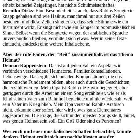
erhebt keinerlei Zeigefinger, hat nichts Schulmeisterhaftes.
Reentko Dirks
: Eine Besonderheit ist auch, dass Rabihs Songtexte
knapp gehalten sind wie Haikus, manchmal nur aus drei Zeilen
bestehen, und diese Zeilen singt er so, dass seine Stimme wie ein
Instrument wirkt. Er singt nicht wie ein Sänger im popmusikalischen
Sinne. Selbst wenn die Songtexte wegen der arabischen Sprache
unverständlich bleiben, vermittelt sich etwas. Wer in seine Texte
eintaucht, entdeckt eine weitere Inhaltsebene.
Aber der rote Faden, der "Beit" zusammenhält, ist das Thema
Heimat?
Demian Kappenstein
: Das ist auf jeden Fall ein Aspekt, wir
verbinden verschiedene Heimatorte, Familienkonstellationen,
Lebenswege. Das ergibt sich aus den Kompositionen, die das
harmonische Fundament bilden, aber auch durch die Geschichten,
die erzählt werden. Mein Opa ist Rabih nie zuvor begegnet, aber
getriggert durch die Arbeit an einem Song erzählte er, wie er als
Kind seinen Vater zum Bahnhof begleitete und nie wiedersah, weil
sein Vater im Krieg blieb. Mein Opa verstand Rabihs Arabisch
nicht, erkannte aber sofort, hier wird etwas ganz Elementares
angesprochen. Die Frage, die sich in den meisten Songs stellt, lautet,
was genau Heimat sein soll. Ein Ort? Oder sind es Personen?
Wer euch und euer musikalisches Schaffen betrachtet, könnte
denken, Heimat ergibt sich am nachhaltigsten aus der