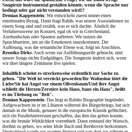
Songtexte instrumental gestalten könnte, wenn die Sprache nur
bedingt oder gar nicht verstanden wird!?
Demian Kappenstein
: Wir entwickeln zuerst immer einen
emotionalen Bezug. Dann fragt Rabih, was unsere Assoziationen zu
einem Song sind und erzählt, was er sich dachte. Ähnlich die
Verfahrensweise im Konzert, egal ob wir in Griechenland,
Aserbaidschan oder Spanien auftreten. Wir nutzen die
Sprachbarriere, um an die Emotionen ranzukommen. Die
Auflösung, was die semantische Ebene war, folgt im Anschluss.
Reentko Dirks
: Auch wenn zur Aufführungsreife gebracht, sind
unsere Songs nichts Endgültiges. Die Songtexte ändern sich, wenn
wir über längere Zeiträume live spielen.
Inhaltlich scheint es streckenweise ordentlich zur Sache zu
gehen. "Die Welt ist verrückt geworden/Ihr Wahnsinn tötet die
Liebe/Sie hat Angst vor einem Olivenbaum/Und ihre Angst
schließt die Herzen/Zerstöre kein Haus, baue ein Haus", heißt
es im Titelsong zu "Beit".
Demian Kappenstein
: Das liegt in Rabihs Biographie begründet.
Aufgewachsen ist er im Libanon während des Bürgerkriegs, hat sich
damals in die Musik, genauer in die europäische Klassik geflüchtet,
sich ein Paralleluniversum geschaffen, das ihm das geben konnte,
was die brutale Wirklichkeit vorenthielt. Dann entstand der Wunsch,
dorthin zu gehen, wo seine Idole Bach und Beethoven herkommen.
Deutschland wurde zur zweiten Heimat und von dort aus näherte er