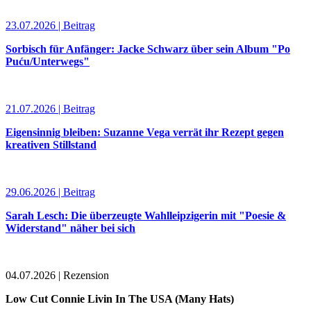
23.07.2026 | Beitrag
Sorbisch für Anfänger: Jacke Schwarz über sein Album "Po
Puću/Unterwegs"
21.07.2026 | Beitrag
Eigensinnig bleiben: Suzanne Vega verrät ihr Rezept gegen
kreativen Stillstand
29.06.2026 | Beitrag
Sarah Lesch: Die überzeugte Wahlleipzigerin mit "Poesie &
Widerstand" näher bei sich
04.07.2026 | Rezension
Low Cut Connie Livin In The USA (Many Hats)