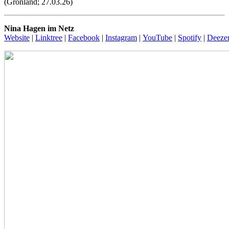
(Grönland; 27.03.26)
Nina Hagen im Netz
Website
|
Linktree
|
Facebook
|
Instagram
|
YouTube
|
Spotify
|
Deeze