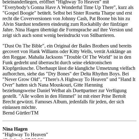
beieinanderliegen, eröffnet "Highway To Heaven" mit
"Everybody’s Gonna Have A Wonderful Time Up There", kurz als
"Gospel Boogie" betitelt. Selbst bei Sister Rosetta Tharpe und erst
recht die Coverversionen von Johnny Cash, Pat Boone bis hin zu
Alvin Stardust tendieren eindeutig zum Rockabilly der fünfziger
Jahre. Nina Hagen überträgt die Formsprache auf ihre Version und
zeigt sich auch sonst wenig beeindruckt von Stilbarrieren.
"Dust On The Bible", ein Original der Bailes Brothers und bereits
gecovert von Hank Williams oder Kitty Wells, verrät Anklänge an
den Reggae. Mahalia Jacksons "Trouble Of The World" ist in den
Funk gedreht und überrascht durch seine elektronischen
Klopfgeräusche. Überhaupt lässt die klangliche Umsetzung vielfach
aufhorchen, siehe das "Dry Bones" der Delta Rhythm Boys. Bei
"Never Grow Old", "There's A Highway To Heaven" und "Hand It
Over" hatten sich Nana Mouskouri, Gitte Hænning
beziehungsweise Daniel Welbat als Duettpartner zur Verfügung
gestellt. "Alle wollen in den Himmel" ist mit einer Prise Bertolt
Brecht gewürzt. Famoses Album, jedenfalls für jeden, der sich
einlassen möchte.
Bernd Gürtler/TM
Nina Hagen
"Highway To Heaven"