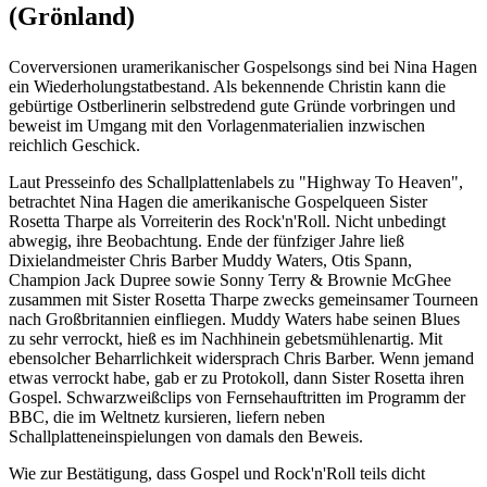
(Grönland)
Coverversionen uramerikanischer Gospelsongs sind bei Nina Hagen
ein Wiederholungstatbestand. Als bekennende Christin kann die
gebürtige Ostberlinerin selbstredend gute Gründe vorbringen und
beweist im Umgang mit den Vorlagenmaterialien inzwischen
reichlich Geschick.
Laut Presseinfo des Schallplattenlabels zu "Highway To Heaven",
betrachtet Nina Hagen die amerikanische Gospelqueen Sister
Rosetta Tharpe als Vorreiterin des Rock'n'Roll. Nicht unbedingt
abwegig, ihre Beobachtung. Ende der fünfziger Jahre ließ
Dixielandmeister Chris Barber Muddy Waters, Otis Spann,
Champion Jack Dupree sowie Sonny Terry & Brownie McGhee
zusammen mit Sister Rosetta Tharpe zwecks gemeinsamer Tourneen
nach Großbritannien einfliegen. Muddy Waters habe seinen Blues
zu sehr verrockt, hieß es im Nachhinein gebetsmühlenartig. Mit
ebensolcher Beharrlichkeit widersprach Chris Barber. Wenn jemand
etwas verrockt habe, gab er zu Protokoll, dann Sister Rosetta ihren
Gospel. Schwarzweißclips von Fernsehauftritten im Programm der
BBC, die im Weltnetz kursieren, liefern neben
Schallplatteneinspielungen von damals den Beweis.
Wie zur Bestätigung, dass Gospel und Rock'n'Roll teils dicht