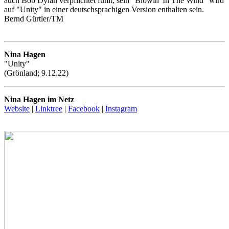
auch Bob Dylan verpflichtet fühlt; sein "Blowin' In The Wind" wird
auf "Unity" in einer deutschsprachigen Version enthalten sein.
Bernd Gürtler/TM
Nina Hagen
"Unity"
(Grönland; 9.12.22)
Nina Hagen im Netz
Website
|
Linktree
|
Facebook
|
Instagram