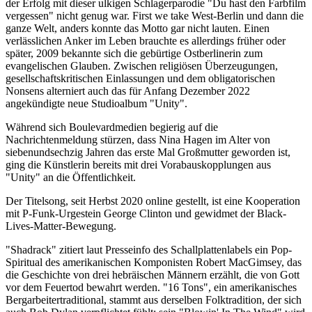
der Erfolg mit dieser ulkigen Schlagerparodie "Du hast den Farbfilm
vergessen" nicht genug war. First we take West-Berlin und dann die
ganze Welt, anders konnte das Motto gar nicht lauten. Einen
verlässlichen Anker im Leben brauchte es allerdings früher oder
später, 2009 bekannte sich die gebürtige Ostberlinerin zum
evangelischen Glauben. Zwischen religiösen Überzeugungen,
gesellschaftskritischen Einlassungen und dem obligatorischen
Nonsens alterniert auch das für Anfang Dezember 2022
angekündigte neue Studioalbum "Unity".
Während sich Boulevardmedien begierig auf die
Nachrichtenmeldung stürzen, dass Nina Hagen im Alter von
siebenundsechzig Jahren das erste Mal Großmutter geworden ist,
ging die Künstlerin bereits mit drei Vorabauskopplungen aus
"Unity" an die Öffentlichkeit.
Der Titelsong, seit Herbst 2020 online gestellt, ist eine Kooperation
mit P-Funk-Urgestein George Clinton und gewidmet der Black-
Lives-Matter-Bewegung.
"Shadrack" zitiert laut Presseinfo des Schallplattenlabels ein Pop-
Spiritual des amerikanischen Komponisten Robert MacGimsey, das
die Geschichte von drei hebräischen Männern erzählt, die von Gott
vor dem Feuertod bewahrt werden. "16 Tons", ein amerikanisches
Bergarbeitertraditional, stammt aus derselben Folktradition, der sich