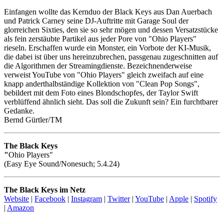
Einfangen wollte das Kernduo der Black Keys aus Dan Auerbach
und Patrick Carney seine DJ-Auftritte mit Garage Soul der
glorreichen Sixties, den sie so sehr mögen und dessen Versatzstücke
als fein zerstäubte Partikel aus jeder Pore von "Ohio Players"
rieseln. Erschaffen wurde ein Monster, ein Vorbote der KI-Musik,
die dabei ist über uns hereinzubrechen, passgenau zugeschnitten auf
die Algorithmen der Streamingdienste. Bezeichnenderweise
verweist YouTube von "Ohio Players" gleich zweifach auf eine
knapp anderthalbständige Kollektion von "Clean Pop Songs",
bebildert mit dem Foto eines Blondschopfes, der Taylor Swift
verblüffend ähnlich sieht. Das soll die Zukunft sein? Ein furchtbarer
Gedanke.
Bernd Gürtler/TM
The Black Keys
"
Ohio Players"
(Easy Eye Sound/Nonesuch; 5.4.24)
The Black Keys im Netz
Website
|
Facebook
|
Instagram
|
Twitter
|
YouTube
|
Apple
|
Spotify
|
Amazon