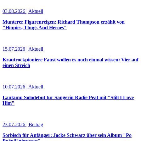
03.08.2026 | Aktuell
Munterer Figurenreigen: Richard Thompson erzählt von
"Hippies, Thugs And Heroes"
15.07.2026 | Aktuell
Krautrockpioniere Faust wollen es noch einmal wissen: Vier auf
einen Streich
10.07.2026 | Aktuell
Lankum: Solodebüt für Sängerin Radie Peat mit "Still I Love
Him"
23.07.2026 | Beitrag
Sorbisch für Anfänger: Jacke Schwarz über sein Album "Po
Puću/Unterwegs"