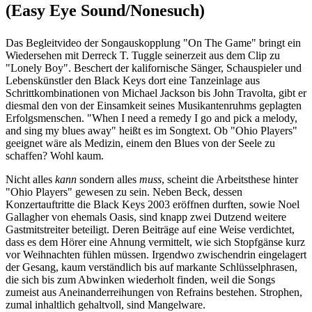
(Easy Eye Sound/Nonesuch)
Das Begleitvideo der Songauskopplung "On The Game" bringt ein
Wiedersehen mit Derreck T. Tuggle seinerzeit aus dem Clip zu
"Lonely Boy". Beschert der kalifornische Sänger, Schauspieler und
Lebenskünstler den Black Keys dort eine Tanzeinlage aus
Schrittkombinationen von Michael Jackson bis John Travolta, gibt er
diesmal den von der Einsamkeit seines Musikantenruhms geplagten
Erfolgsmenschen. "When I need a remedy I go and pick a melody,
and sing my blues away" heißt es im Songtext. Ob "Ohio Players"
geeignet wäre als Medizin, einem den Blues von der Seele zu
schaffen? Wohl kaum.
Nicht alles
kann
sondern alles
muss
, scheint die Arbeitsthese hinter
"Ohio Players" gewesen zu sein. Neben Beck, dessen
Konzertauftritte die Black Keys 2003 eröffnen durften, sowie Noel
Gallagher von ehemals Oasis, sind knapp zwei Dutzend weitere
Gastmitstreiter beteiligt. Deren Beiträge auf eine Weise verdichtet,
dass es dem Hörer eine Ahnung vermittelt, wie sich Stopfgänse kurz
vor Weihnachten fühlen müssen. Irgendwo zwischendrin eingelagert
der Gesang, kaum verständlich bis auf markante Schlüsselphrasen,
die sich bis zum Abwinken wiederholt finden, weil die Songs
zumeist aus Aneinanderreihungen von Refrains bestehen. Strophen,
zumal inhaltlich gehaltvoll, sind Mangelware.