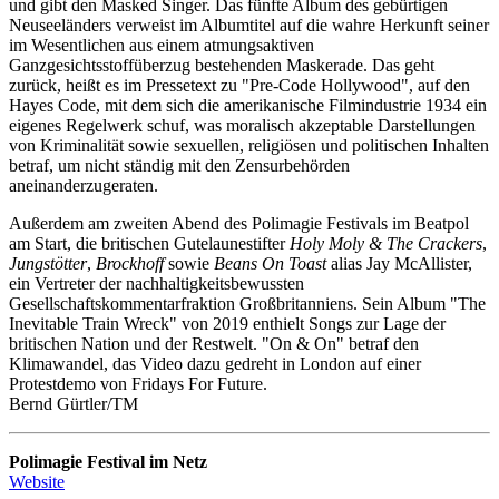
und gibt den Masked Singer. Das fünfte Album des gebürtigen
Neuseeländers verweist im Albumtitel auf die wahre Herkunft seiner
im Wesentlichen aus einem atmungsaktiven
Ganzgesichtsstoffüberzug bestehenden Maskerade. Das geht
zurück, heißt es im Pressetext zu "Pre-Code Hollywood", auf den
Hayes Code, mit dem sich die amerikanische Filmindustrie 1934 ein
eigenes Regelwerk schuf, was moralisch akzeptable Darstellungen
von Kriminalität sowie sexuellen, religiösen und politischen Inhalten
betraf, um nicht ständig mit den Zensurbehörden
aneinanderzugeraten.
Außerdem am zweiten Abend des Polimagie Festivals im Beatpol
am Start, die britischen Gutelaunestifter
Holy Moly & The Crackers
,
Jungstötter
,
Brockhoff
sowie
Beans On Toast
alias Jay McAllister,
ein Vertreter der nachhaltigkeitsbewussten
Gesellschaftskommentarfraktion Großbritanniens. Sein Album "The
Inevitable Train Wreck" von 2019 enthielt Songs zur Lage der
britischen Nation und der Restwelt. "On & On" betraf den
Klimawandel, das Video dazu gedreht in London auf einer
Protestdemo von Fridays For Future.
Bernd Gürtler/TM
Polimagie Festival im Netz
Website