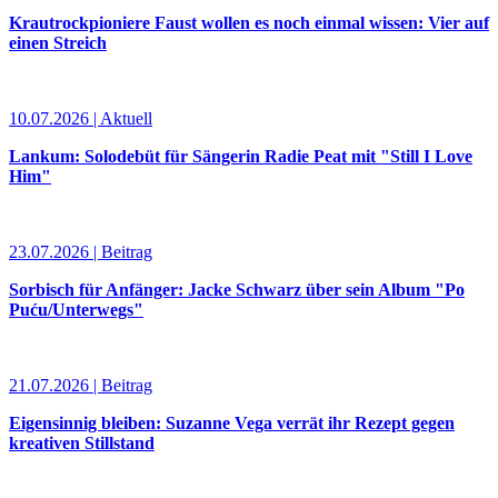
Krautrockpioniere Faust wollen es noch einmal wissen: Vier auf
einen Streich
10.07.2026 | Aktuell
Lankum: Solodebüt für Sängerin Radie Peat mit "Still I Love
Him"
23.07.2026 | Beitrag
Sorbisch für Anfänger: Jacke Schwarz über sein Album "Po
Puću/Unterwegs"
21.07.2026 | Beitrag
Eigensinnig bleiben: Suzanne Vega verrät ihr Rezept gegen
kreativen Stillstand