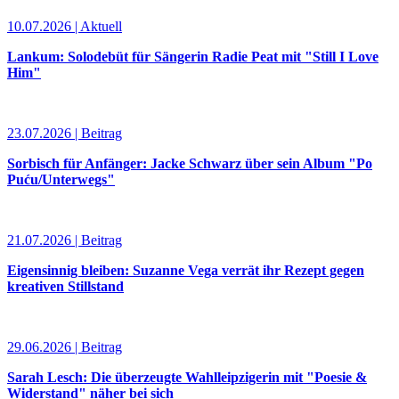
10.07.2026 | Aktuell
Lankum: Solodebüt für Sängerin Radie Peat mit "Still I Love
Him"
23.07.2026 | Beitrag
Sorbisch für Anfänger: Jacke Schwarz über sein Album "Po
Puću/Unterwegs"
21.07.2026 | Beitrag
Eigensinnig bleiben: Suzanne Vega verrät ihr Rezept gegen
kreativen Stillstand
29.06.2026 | Beitrag
Sarah Lesch: Die überzeugte Wahlleipzigerin mit "Poesie &
Widerstand" näher bei sich