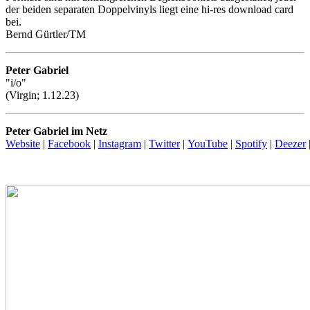
der beiden separaten Doppelvinyls liegt eine hi-res download card
bei.
Bernd Gürtler/TM
Peter Gabriel
"i/o"
(Virgin; 1.12.23)
Peter Gabriel im Netz
Website
|
Facebook
|
Instagram
|
Twitter
|
YouTube
|
Spotify
|
Deezer