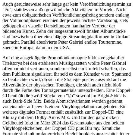
Auch gerüchteweise sehr lange gar kein Veröffentlichungstermin zu
"i/o", stattdessen außergewöhnliche Aktivitäten im Vorfeld. Nicht
etwa zum obligatorischen Veröffentlichungsfreitag sondern entlang
der Vollmondphasen erschien der jeweils nächste Vorabsong, stets
gekoppelt an visuelle Darstellungen namhafter Vertreter der
bildenden Kunst. Zehn der insgesamt zwölf finalen Albumstücke
sind inzwischen über einschlägige Streamingplattformen in Umlauf
gebracht. Parallel absolvierte Peter Gabriel endlos Tourtermine,
zuerst in Europa, dann in den USA.
Auf eine ausgeklügelte Promotionkampagne inklusive gekaufter
Titelstorys bei den etablierten Musikgazetten wollte Peter Gabriel
offenbar nicht vertrauen, sondern selbst ein Umfeld schaffen, das
dem Publikum signalisiert, ihr seid es dem Künstler wert. Spannend
zu beobachten wird, ob sich die Strategie positiv auswirkt auf die
Abverkäufe der physischen Tonträger, die sich auch nicht bloß
durch die Farbe des Tonträgermaterials unterscheiden. Eine Doppel-
CD enthält die zwölf Stücke von "i/o" sowohl im Bright-Side als
auch Dark-Side Mix. Beide Abmischvarianten werden getrennt
voneinander auf jeweils einem Vinyldoppelalbum angeboten. Ein
weiteres digitales Format enthält zusätzlich zur Doppel-CD eine
Blu-ray mit dem Dolby-Amos-Mix. Und für den ganz dicken
Geldbeutel folgt im März 2024 das Gesamtpaket aus den beiden
Vinyldoppelscheiben, der Doppel-CD plus Blu-ray. Sämtliche
Formate sind mit umfangreichen Begleitbooklets ausgestattet, jeder