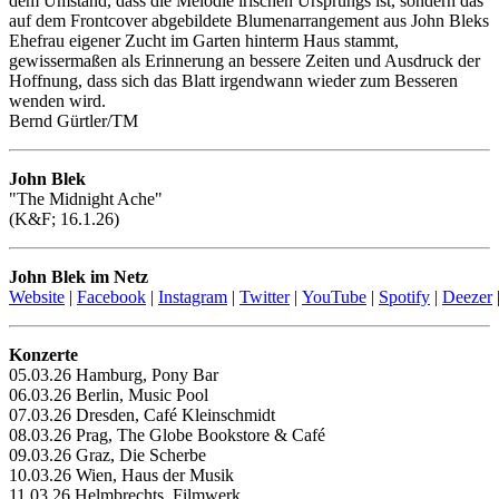
dem Umstand, dass die Melodie irischen Ursprungs ist, sondern das
auf dem Frontcover abgebildete Blumenarrangement aus John Bleks
Ehefrau eigener Zucht im Garten hinterm Haus stammt,
gewissermaßen als Erinnerung an bessere Zeiten und Ausdruck der
Hoffnung, dass sich das Blatt irgendwann wieder zum Besseren
wenden wird.
Bernd Gürtler/TM
John Blek
"The Midnight Ache"
(K&F; 16.1.26)
John Blek im Netz
Website
|
Facebook
|
Instagram
|
Twitter
|
YouTube
|
Spotify
|
Deezer
Konzerte
05.03.26 Hamburg, Pony Bar
06.03.26 Berlin, Music Pool
07.03.26 Dresden, Café Kleinschmidt
08.03.26 Prag, The Globe Bookstore & Café
09.03.26 Graz, Die Scherbe
10.03.26 Wien, Haus der Musik
11.03.26 Helmbrechts, Filmwerk