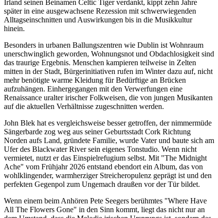
Irland seinen Beinamen Celtic Tiger verdankt, kippt zehn Jahre
später in eine ausgewachsene Rezession mit schwerwiegenden
Alltagseinschnitten und Auswirkungen bis in die Musikkultur
hinein.
Besonders in urbanen Ballungszentren wie Dublin ist Wohnraum
unerschwinglich geworden, Wohnungsnot und Obdachlosigkeit sind
das traurige Ergebnis. Menschen kampieren teilweise in Zelten
mitten in der Stadt, Bürgerinitiativen rufen im Winter dazu auf, nicht
mehr benötigte warme Kleidung für Bedürftige an Brücken
aufzuhängen. Einhergegangen mit den Verwerfungen eine
Renaissance uralter irischer Folkweisen, die von jungen Musikanten
auf die aktuellen Verhältnisse zugeschnitten werden.
John Blek hat es vergleichsweise besser getroffen, der nimmermüde
Sängerbarde zog weg aus seiner Geburtsstadt Cork Richtung
Norden aufs Land, gründete Familie, wurde Vater und baute sich am
Ufer des Blackwater River sein eigenes Tonstudio. Wenn nicht
vermietet, nutzt er das Einspielrefugium selbst. Mit "The Midnight
Ache" vom Frühjahr 2026 entstand ebendort ein Album, das von
wohlklingender, warmherziger Streicheropulenz geprägt ist und den
perfekten Gegenpol zum Ungemach draußen vor der Tür bildet.
Wenn einem beim Anhören Pete Seegers berühmtes "Where Have
All The Flowers Gone" in den Sinn kommt, liegt das nicht nur an