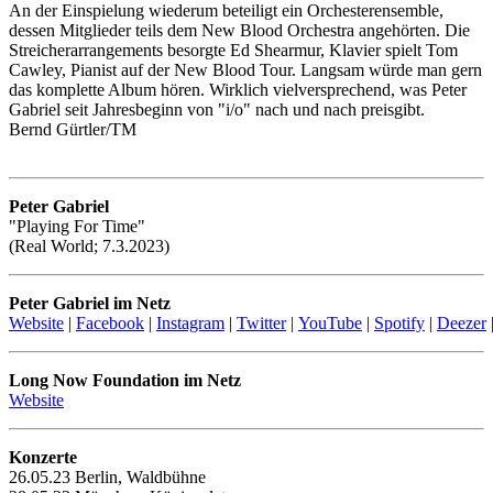
An der Einspielung wiederum beteiligt ein Orchesterensemble,
dessen Mitglieder teils dem New Blood Orchestra angehörten. Die
Streicherarrangements besorgte Ed Shearmur, Klavier spielt Tom
Cawley, Pianist auf der New Blood Tour. Langsam würde man gern
das komplette Album hören. Wirklich vielversprechend, was Peter
Gabriel seit Jahresbeginn von "i/o" nach und nach preisgibt.
Bernd Gürtler/TM
Peter Gabriel
"Playing For Time"
(Real World; 7.3.2023)
Peter Gabriel im Netz
Website
|
Facebook
|
Instagram
|
Twitter
|
YouTube
|
Spotify
|
Deezer
Long Now Foundation im Netz
Website
Konzerte
26.05.23 Berlin, Waldbühne