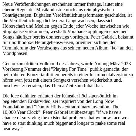
Neue Veröffentlichungen erscheinen immer freitags, lautet eine
eherne Regel der Musikindustrie noch aus rein physischen
Tonträgertagen. Digitalen Veröffentlichungsformaten geschuldet, ist
die Veröffentlichungsdichte derart angewachsen, dass sich
Hörerschaft und Medien gegen Ende jeder Woche inzwischen wie
Stopfgänse vorkommen, weshalb Vorabauskopplungen einzelner
Songs häufiger bereits donnerstags vorliegen. Peter Gabriel, bekannt
für unorthodoxe Herangehensweisen, orientiert sich bei der
Terminierung der Vorabsongs aus seinem neuen Album "i/o" an den
Mondphasen.
Genau zum dritten Vollmond des Jahres, wurde Anfang März 2023
Vorabsong Nummer drei "Playing For Time" publik gemacht, der
bei früheren Konzertauftritten bereits in einer Instrumentalversion zu
hören war, jetzt mit einem Songtext versehen wiederkehrt und,
unschwer zu erraten, das Thema Zeit zum Inhalt hat.
Die Idee dahinter, erläutert der Künstler höchstpersönlich im
begleitenden Erklärvideo, sei inspiriert von der Long Now
Foundation und "Danny Hillis's extraordinary invention, The
10,000 Year Clock". Peter Gabriel ist überzeugt, "if we have a
chance of surviving the existential problems that we now face we
have to start thinking much bigger and longer to make some real
headway."