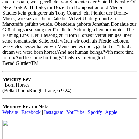
auch deshalb, weil gegründet von Studenten der State University Of
New York At Buffalo; ihr Dozent in Komposition und Media
Studies kein geringerer als Tony Conrad, ein Pionier der Drone-
Musik, wie sie von John Cale bei Velvet Underground zur
Marktreife geführt wurde. Obendrein gehörte Jonathan Donahue zur
Gründungsbesetzung der für allerlei Schrulligkeiten bekannten The
Flaming Lips. Der Titelsong zu "Born Horses" verrät einiges über
seine romantische Seite. Ach wären wir doch als Pferde geboren,
wie vieles besser hätten wir Menschen es doch, grübelt er. "I had a
dream we were born horses/And not human beings/With more time
to run/And less time for things" heißt es im Songtext.
Bernd Gürtler/TM
Mercury Rev
"Born Horses"
(Bella Union/Rough Trade; 6.9.24)
Mercury Rev im Netz
Website
|
Facebook
|
Instagram
|
YouTube
|
Spotify
|
Apple