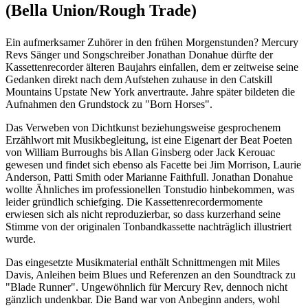
(Bella Union/Rough Trade)
Ein aufmerksamer Zuhörer in den frühen Morgenstunden? Mercury
Revs Sänger und Songschreiber Jonathan Donahue dürfte der
Kassettenrecorder älteren Baujahrs einfallen, dem er zeitweise seine
Gedanken direkt nach dem Aufstehen zuhause in den Catskill
Mountains Upstate New York anvertraute. Jahre später bildeten die
Aufnahmen den Grundstock zu "Born Horses".
Das Verweben von Dichtkunst beziehungsweise gesprochenem
Erzählwort mit Musikbegleitung, ist eine Eigenart der Beat Poeten
von William Burroughs bis Allan Ginsberg oder Jack Kerouac
gewesen und findet sich ebenso als Facette bei Jim Morrison, Laurie
Anderson, Patti Smith oder Marianne Faithfull. Jonathan Donahue
wollte Ähnliches im professionellen Tonstudio hinbekommen, was
leider gründlich schiefging. Die Kassettenrecordermomente
erwiesen sich als nicht reproduzierbar, so dass kurzerhand seine
Stimme von der originalen Tonbandkassette nachträglich illustriert
wurde.
Das eingesetzte Musikmaterial enthält Schnittmengen mit Miles
Davis, Anleihen beim Blues und Referenzen an den Soundtrack zu
"Blade Runner". Ungewöhnlich für Mercury Rev, dennoch nicht
gänzlich undenkbar. Die Band war von Anbeginn anders, wohl