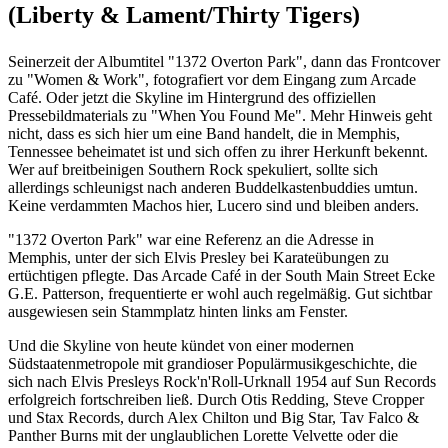
(Liberty & Lament/Thirty Tigers)
Seinerzeit der Albumtitel "1372 Overton Park", dann das Frontcover
zu "Women & Work", fotografiert vor dem Eingang zum Arcade
Café. Oder jetzt die Skyline im Hintergrund des offiziellen
Pressebildmaterials zu "When You Found Me". Mehr Hinweis geht
nicht, dass es sich hier um eine Band handelt, die in Memphis,
Tennessee beheimatet ist und sich offen zu ihrer Herkunft bekennt.
Wer auf breitbeinigen Southern Rock spekuliert, sollte sich
allerdings schleunigst nach anderen Buddelkastenbuddies umtun.
Keine verdammten Machos hier, Lucero sind und bleiben anders.
"1372 Overton Park" war eine Referenz an die Adresse in
Memphis, unter der sich Elvis Presley bei Karateübungen zu
ertüchtigen pflegte. Das Arcade Café in der South Main Street Ecke
G.E. Patterson, frequentierte er wohl auch regelmäßig. Gut sichtbar
ausgewiesen sein Stammplatz hinten links am Fenster.
Und die Skyline von heute kündet von einer modernen
Südstaatenmetropole mit grandioser Populärmusikgeschichte, die
sich nach Elvis Presleys Rock'n'Roll-Urknall 1954 auf Sun Records
erfolgreich fortschreiben ließ. Durch Otis Redding, Steve Cropper
und Stax Records, durch Alex Chilton und Big Star, Tav Falco &
Panther Burns mit der unglaublichen Lorette Velvette oder die