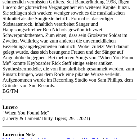
schmerzlich vermissten Grifters. Seit Bandgründung 1998, fügen
Lucero der glorreichen Vergangenheit ein weiteres Kapitel hinzu.
Sie schlagen sich wacker, weniger soweit es die musikalischen
Stilmittel als die Songtexte betrifft. Formal ist das erdiger
Südstaatenrock, inhaltlich verarbeitet Sänger und
Hauptsongschreiber Ben Nichols gewöhnlich zwei
Schwerpunktthemen. Zum einen, dass sein Großvater Soldat im
Zweiten Weltkrieg war, zum anderen die unvermeidlichen
Beziehungsangelegenheiten natürlich. Wobei zuletzt Wert darauf
gelegt wurde, dass sich besungene Frauen und der Sänger auf
Augenhöhe begegnen. Bei mehreren Songs von "When You Found
Me" konnte Keyboarder Rick Steff einige seiner antiken
Synthesizermodelle, die von ihm akribisch gesammelt werden, zum
Einsatz bringen, was dem Rock eine pikante Würze verleiht.
Aufgenommen wurde im Recording Studio von Sam Phillips, dem
Gründer von Sun Records.
BG/TM
Lucero
"When You Found Me"
(Liberty & Lament/Thirty Tigers; 29.1.2021)
Lucero im Netz