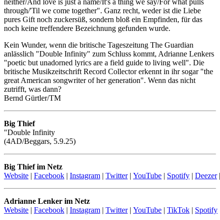
neither/And love is just a name/It's a thing we say/For what pulls
through/'Til we come together". Ganz recht, weder ist die Liebe
pures Gift noch zuckersüß, sondern bloß ein Empfinden, für das
noch keine treffendere Bezeichnung gefunden wurde.
Kein Wunder, wenn die britische Tageszeitung The Guardian
anlässlich "Double Infinity" zum Schluss kommt, Adrianne Lenkers
"poetic but unadorned lyrics are a field guide to living well". Die
britische Musikzeitschrift Record Collector erkennt in ihr sogar "the
great American songwriter of her generation". Wenn das nicht
zutrifft, was dann?
Bernd Gürtler/TM
Big Thief
"Double Infinity
(4AD/Beggars, 5.9.25)
Big Thief im Netz
Website
|
Facebook
|
Instagram
|
Twitter
|
YouTube
|
Spotify
|
Deezer
Adrianne Lenker im Netz
Website
|
Facebook
|
Instagram
|
Twitter
|
YouTube
|
TikTok
|
Spotify