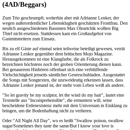
(4AD/Beggars)
Zum Trio geschrumpft, weiterhin aber mit Adrianne Lenker, der
wegen außerordentlicher Lebensklugheit geschätzten Frontfrau. Den
neulich ausgeschiedenen Bassisten Max Oleartchik wollten Big
Thief nicht ersetzen. Stattdessen kam ein Großaufgebot von
Gastmitstreitern zum Einsatz.
Bis zu elf Gäste auf einmal seien teilweise beteiligt gewesen, verrät
Adrianne Lenker gegenüber dem britischen Mojo Magazine.
Herausgekommen ist eine Klangfarbe, die als Folkrock zu
bezeichnen höchstens noch der groben Orientierung dienen kann.
Bei genauerem Hinhören offenbart sich eine verblüffende
Vielschichtigkeit jenseits sämtlicher Genreschubladen. Ausgestattet
die Songs mit Songtexten, die unzweideutig erkennen lassen, dass
Adrianne Lenker jemand ist, der mehr vom Leben weiß als andere.
"So let gravity be my sculptor, let the wind do my hair", lautet eine
Textstelle aus "Incomprehensible", die ermuntern will, seine
bescheidene Erdenexistenz mehr mit dem Universum in Einklang zu
bringen, um die Bodenhaftung nicht zu verlieren.
Oder "All Night All Day", wo es heißt "Swallow poison, swallow
sugar/Sometimes they taste the same/But I know your love is