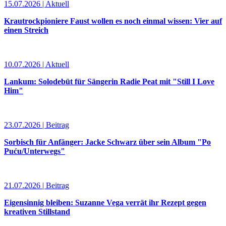
15.07.2026 | Aktuell
Krautrockpioniere Faust wollen es noch einmal wissen: Vier auf
einen Streich
10.07.2026 | Aktuell
Lankum: Solodebüt für Sängerin Radie Peat mit "Still I Love
Him"
23.07.2026 | Beitrag
Sorbisch für Anfänger: Jacke Schwarz über sein Album "Po
Puću/Unterwegs"
21.07.2026 | Beitrag
Eigensinnig bleiben: Suzanne Vega verrät ihr Rezept gegen
kreativen Stillstand