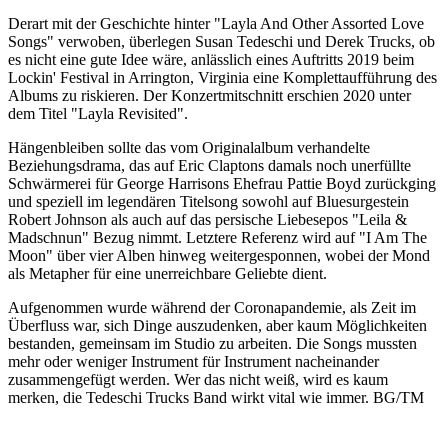
Derart mit der Geschichte hinter "Layla And Other Assorted Love
Songs" verwoben, überlegen Susan Tedeschi und Derek Trucks, ob
es nicht eine gute Idee wäre, anlässlich eines Auftritts 2019 beim
Lockin' Festival in Arrington, Virginia eine Komplettaufführung des
Albums zu riskieren. Der Konzertmitschnitt erschien 2020 unter
dem Titel "Layla Revisited".
Hängenbleiben sollte das vom Originalalbum verhandelte
Beziehungsdrama, das auf Eric Claptons damals noch unerfüllte
Schwärmerei für George Harrisons Ehefrau Pattie Boyd zurückging
und speziell im legendären Titelsong sowohl auf Bluesurgestein
Robert Johnson als auch auf das persische Liebesepos "Leila &
Madschnun" Bezug nimmt. Letztere Referenz wird auf "I Am The
Moon" über vier Alben hinweg weitergesponnen, wobei der Mond
als Metapher für eine unerreichbare Geliebte dient.
Aufgenommen wurde während der Coronapandemie, als Zeit im
Überfluss war, sich Dinge auszudenken, aber kaum Möglichkeiten
bestanden, gemeinsam im Studio zu arbeiten. Die Songs mussten
mehr oder weniger Instrument für Instrument nacheinander
zusammengefügt werden. Wer das nicht weiß, wird es kaum
merken, die Tedeschi Trucks Band wirkt vital wie immer. BG/TM