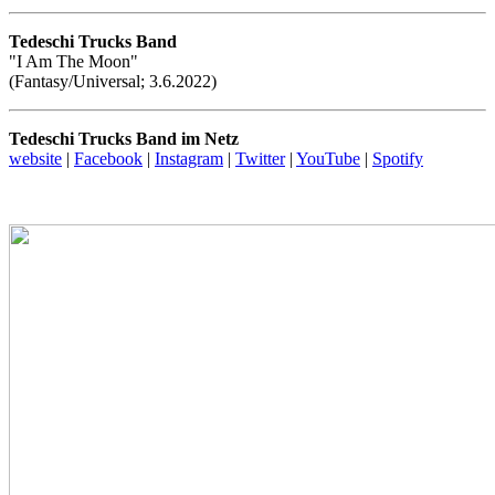
Tedeschi Trucks Band
"I Am The Moon"
(Fantasy/Universal; 3.6.2022)
Tedeschi Trucks Band im Netz
website
|
Facebook
|
Instagram
|
Twitter
|
YouTube
|
Spotify