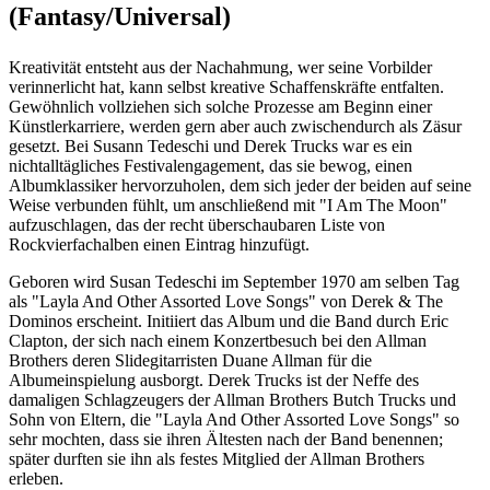
(Fantasy/Universal)
Kreativität entsteht aus der Nachahmung, wer seine Vorbilder
verinnerlicht hat, kann selbst kreative Schaffenskräfte entfalten.
Gewöhnlich vollziehen sich solche Prozesse am Beginn einer
Künstlerkarriere, werden gern aber auch zwischendurch als Zäsur
gesetzt. Bei Susann Tedeschi und Derek Trucks war es ein
nichtalltägliches Festivalengagement, das sie bewog, einen
Albumklassiker hervorzuholen, dem sich jeder der beiden auf seine
Weise verbunden fühlt, um anschließend mit "I Am The Moon"
aufzuschlagen, das der recht überschaubaren Liste von
Rockvierfachalben einen Eintrag hinzufügt.
Geboren wird Susan Tedeschi im September 1970 am selben Tag
als "Layla And Other Assorted Love Songs" von Derek & The
Dominos erscheint. Initiiert das Album und die Band durch Eric
Clapton, der sich nach einem Konzertbesuch bei den Allman
Brothers deren Slidegitarristen Duane Allman für die
Albumeinspielung ausborgt. Derek Trucks ist der Neffe des
damaligen Schlagzeugers der Allman Brothers Butch Trucks und
Sohn von Eltern, die "Layla And Other Assorted Love Songs" so
sehr mochten, dass sie ihren Ältesten nach der Band benennen;
später durften sie ihn als festes Mitglied der Allman Brothers
erleben.