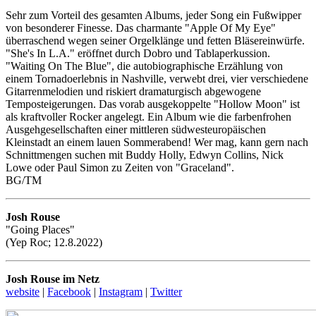
Sehr zum Vorteil des gesamten Albums, jeder Song ein Fußwipper
von besonderer Finesse. Das charmante "Apple Of My Eye"
überraschend wegen seiner Orgelklänge und fetten Bläsereinwürfe.
"She's In L.A." eröffnet durch Dobro und Tablaperkussion.
"Waiting On The Blue", die autobiographische Erzählung von
einem Tornadoerlebnis in Nashville, verwebt drei, vier verschiedene
Gitarrenmelodien und riskiert dramaturgisch abgewogene
Temposteigerungen. Das vorab ausgekoppelte "Hollow Moon" ist
als kraftvoller Rocker angelegt. Ein Album wie die farbenfrohen
Ausgehgesellschaften einer mittleren südwesteuropäischen
Kleinstadt an einem lauen Sommerabend! Wer mag, kann gern nach
Schnittmengen suchen mit Buddy Holly, Edwyn Collins, Nick
Lowe oder Paul Simon zu Zeiten von "Graceland".
BG/TM
Josh Rouse
"Going Places"
(Yep Roc; 12.8.2022)
Josh Rouse im Netz
website
|
Facebook
|
Instagram
|
Twitter