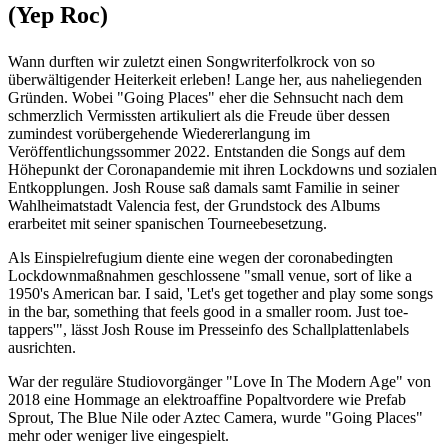
(Yep Roc)
Wann durften wir zuletzt einen Songwriterfolkrock von so
überwältigender Heiterkeit erleben! Lange her, aus naheliegenden
Gründen. Wobei "Going Places" eher die Sehnsucht nach dem
schmerzlich Vermissten artikuliert als die Freude über dessen
zumindest vorübergehende Wiedererlangung im
Veröffentlichungssommer 2022. Entstanden die Songs auf dem
Höhepunkt der Coronapandemie mit ihren Lockdowns und sozialen
Entkopplungen. Josh Rouse saß damals samt Familie in seiner
Wahlheimatstadt Valencia fest, der Grundstock des Albums
erarbeitet mit seiner spanischen Tourneebesetzung.
Als Einspielrefugium diente eine wegen der coronabedingten
Lockdownmaßnahmen geschlossene "small venue, sort of like a
1950's American bar. I said, 'Let's get together and play some songs
in the bar, something that feels good in a smaller room. Just toe-
tappers'", lässt Josh Rouse im Presseinfo des Schallplattenlabels
ausrichten.
War der reguläre Studiovorgänger "Love In The Modern Age" von
2018 eine Hommage an elektroaffine Popaltvordere wie Prefab
Sprout, The Blue Nile oder Aztec Camera, wurde "Going Places"
mehr oder weniger live eingespielt.