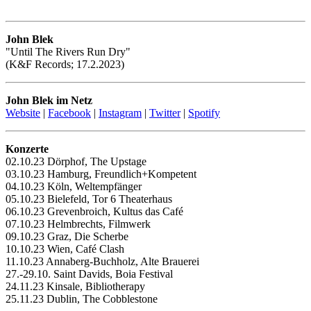
John Blek
"Until The Rivers Run Dry"
(K&F Records; 17.2.2023)
John Blek im Netz
Website
|
Facebook
|
Instagram
|
Twitter
|
Spotify
Konzerte
02.10.23 Dörphof, The Upstage
03.10.23 Hamburg, Freundlich+Kompetent
04.10.23 Köln, Weltempfänger
05.10.23 Bielefeld, Tor 6 Theaterhaus
06.10.23 Grevenbroich, Kultus das Café
07.10.23 Helmbrechts, Filmwerk
09.10.23 Graz, Die Scherbe
10.10.23 Wien, Café Clash
11.10.23 Annaberg-Buchholz, Alte Brauerei
27.-29.10. Saint Davids, Boia Festival
24.11.23 Kinsale, Bibliotherapy
25.11.23 Dublin, The Cobblestone