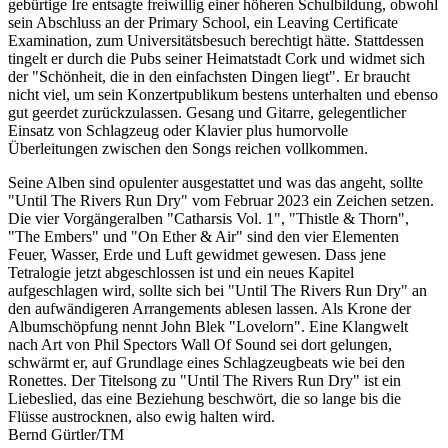
gebürtige Ire entsagte freiwillig einer höheren Schulbildung, obwohl
sein Abschluss an der Primary School, ein Leaving Certificate
Examination, zum Universitätsbesuch berechtigt hätte. Stattdessen
tingelt er durch die Pubs seiner Heimatstadt Cork und widmet sich
der "Schönheit, die in den einfachsten Dingen liegt". Er braucht
nicht viel, um sein Konzertpublikum bestens unterhalten und ebenso
gut geerdet zurückzulassen. Gesang und Gitarre, gelegentlicher
Einsatz von Schlagzeug oder Klavier plus humorvolle
Überleitungen zwischen den Songs reichen vollkommen.
Seine Alben sind opulenter ausgestattet und was das angeht, sollte
"Until The Rivers Run Dry" vom Februar 2023 ein Zeichen setzen.
Die vier Vorgängeralben "Catharsis Vol. 1", "Thistle & Thorn",
"The Embers" und "On Ether & Air" sind den vier Elementen
Feuer, Wasser, Erde und Luft gewidmet gewesen. Dass jene
Tetralogie jetzt abgeschlossen ist und ein neues Kapitel
aufgeschlagen wird, sollte sich bei "Until The Rivers Run Dry" an
den aufwändigeren Arrangements ablesen lassen. Als Krone der
Albumschöpfung nennt John Blek "Lovelorn". Eine Klangwelt
nach Art von Phil Spectors Wall Of Sound sei dort gelungen,
schwärmt er, auf Grundlage eines Schlagzeugbeats wie bei den
Ronettes. Der Titelsong zu "Until The Rivers Run Dry" ist ein
Liebeslied, das eine Beziehung beschwört, die so lange bis die
Flüsse austrocknen, also ewig halten wird.
Bernd Gürtler/TM