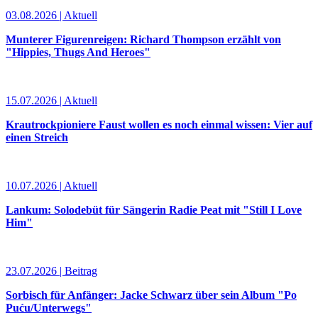
03.08.2026 | Aktuell
Munterer Figurenreigen: Richard Thompson erzählt von
"Hippies, Thugs And Heroes"
15.07.2026 | Aktuell
Krautrockpioniere Faust wollen es noch einmal wissen: Vier auf
einen Streich
10.07.2026 | Aktuell
Lankum: Solodebüt für Sängerin Radie Peat mit "Still I Love
Him"
23.07.2026 | Beitrag
Sorbisch für Anfänger: Jacke Schwarz über sein Album "Po
Puću/Unterwegs"