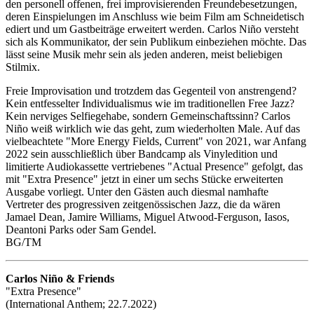
den personell offenen, frei improvisierenden Freundebesetzungen,
deren Einspielungen im Anschluss wie beim Film am Schneidetisch
ediert und um Gastbeiträge erweitert werden. Carlos Niño versteht
sich als Kommunikator, der sein Publikum einbeziehen möchte. Das
lässt seine Musik mehr sein als jeden anderen, meist beliebigen
Stilmix.
Freie Improvisation und trotzdem das Gegenteil von anstrengend?
Kein entfesselter Individualismus wie im traditionellen Free Jazz?
Kein nerviges Selfiegehabe, sondern Gemeinschaftssinn? Carlos
Niño weiß wirklich wie das geht, zum wiederholten Male. Auf das
vielbeachtete "More Energy Fields, Current" von 2021, war Anfang
2022 sein ausschließlich über Bandcamp als Vinyledition und
limitierte Audiokassette vertriebenes "Actual Presence" gefolgt, das
mit "Extra Presence" jetzt in einer um sechs Stücke erweiterten
Ausgabe vorliegt. Unter den Gästen auch diesmal namhafte
Vertreter des progressiven zeitgenössischen Jazz, die da wären
Jamael Dean, Jamire Williams, Miguel Atwood-Ferguson, Iasos,
Deantoni Parks oder Sam Gendel.
BG/TM
Carlos Niño & Friends
"Extra Presence"
(International Anthem; 22.7.2022)