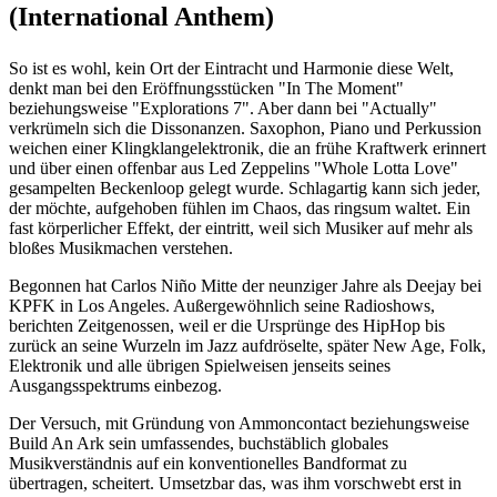
(International Anthem)
So ist es wohl, kein Ort der Eintracht und Harmonie diese Welt,
denkt man bei den Eröffnungsstücken "In The Moment"
beziehungsweise "Explorations 7". Aber dann bei "Actually"
verkrümeln sich die Dissonanzen. Saxophon, Piano und Perkussion
weichen einer Klingklangelektronik, die an frühe Kraftwerk erinnert
und über einen offenbar aus Led Zeppelins "Whole Lotta Love"
gesampelten Beckenloop gelegt wurde. Schlagartig kann sich jeder,
der möchte, aufgehoben fühlen im Chaos, das ringsum waltet. Ein
fast körperlicher Effekt, der eintritt, weil sich Musiker auf mehr als
bloßes Musikmachen verstehen.
Begonnen hat Carlos Niño Mitte der neunziger Jahre als Deejay bei
KPFK in Los Angeles. Außergewöhnlich seine Radioshows,
berichten Zeitgenossen, weil er die Ursprünge des HipHop bis
zurück an seine Wurzeln im Jazz aufdröselte, später New Age, Folk,
Elektronik und alle übrigen Spielweisen jenseits seines
Ausgangsspektrums einbezog.
Der Versuch, mit Gründung von Ammoncontact beziehungsweise
Build An Ark sein umfassendes, buchstäblich globales
Musikverständnis auf ein konventionelles Bandformat zu
übertragen, scheitert. Umsetzbar das, was ihm vorschwebt erst in