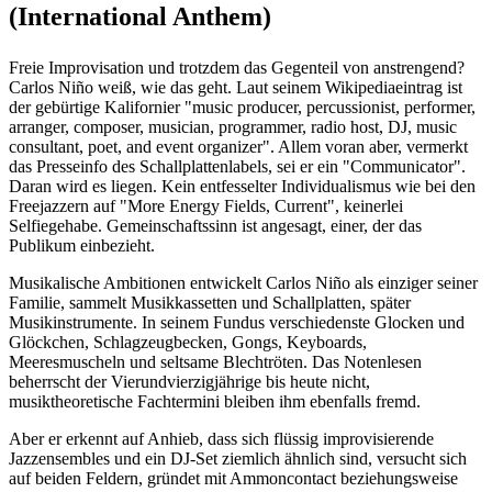
(International Anthem)
Freie Improvisation und trotzdem das Gegenteil von anstrengend?
Carlos Niño weiß, wie das geht. Laut seinem Wikipediaeintrag ist
der gebürtige Kalifornier "music producer, percussionist, performer,
arranger, composer, musician, programmer, radio host, DJ, music
consultant, poet, and event organizer". Allem voran aber, vermerkt
das Presseinfo des Schallplattenlabels, sei er ein "Communicator".
Daran wird es liegen. Kein entfesselter Individualismus wie bei den
Freejazzern auf "More Energy Fields, Current", keinerlei
Selfiegehabe. Gemeinschaftssinn ist angesagt, einer, der das
Publikum einbezieht.
Musikalische Ambitionen entwickelt Carlos Niño als einziger seiner
Familie, sammelt Musikkassetten und Schallplatten, später
Musikinstrumente. In seinem Fundus verschiedenste Glocken und
Glöckchen, Schlagzeugbecken, Gongs, Keyboards,
Meeresmuscheln und seltsame Blechtröten. Das Notenlesen
beherrscht der Vierundvierzigjährige bis heute nicht,
musiktheoretische Fachtermini bleiben ihm ebenfalls fremd.
Aber er erkennt auf Anhieb, dass sich flüssig improvisierende
Jazzensembles und ein DJ-Set ziemlich ähnlich sind, versucht sich
auf beiden Feldern, gründet mit Ammoncontact beziehungsweise