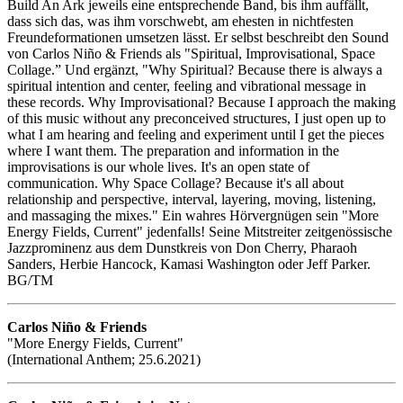
Build An Ark jeweils eine entsprechende Band, bis ihm auffällt,
dass sich das, was ihm vorschwebt, am ehesten in nichtfesten
Freundeformationen umsetzen lässt. Er selbst beschreibt den Sound
von Carlos Niño & Friends als "Spiritual, Improvisational, Space
Collage.” Und ergänzt, "Why Spiritual? Because there is always a
spiritual intention and center, feeling and vibrational message in
these records. Why Improvisational? Because I approach the making
of this music without any preconceived structures, I just open up to
what I am hearing and feeling and experiment until I get the pieces
where I want them. The preparation and information in the
improvisations is our whole lives. It's an open state of
communication. Why Space Collage? Because it's all about
relationship and perspective, interval, layering, moving, listening,
and massaging the mixes." Ein wahres Hörvergnügen sein "More
Energy Fields, Current" jedenfalls! Seine Mitstreiter zeitgenössische
Jazzprominenz aus dem Dunstkreis von Don Cherry, Pharaoh
Sanders, Herbie Hancock, Kamasi Washington oder Jeff Parker.
BG/TM
Carlos Niño & Friends
"More Energy Fields, Current"
(International Anthem; 25.6.2021)