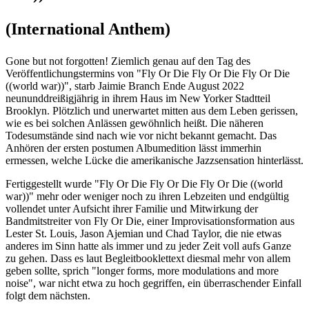
(International Anthem)
Gone but not forgotten! Ziemlich genau auf den Tag des
Veröffentlichungstermins von "Fly Or Die Fly Or Die Fly Or Die
((world war))", starb Jaimie Branch Ende August 2022
neununddreißigjährig in ihrem Haus im New Yorker Stadtteil
Brooklyn. Plötzlich und unerwartet mitten aus dem Leben gerissen,
wie es bei solchen Anlässen gewöhnlich heißt. Die näheren
Todesumstände sind nach wie vor nicht bekannt gemacht. Das
Anhören der ersten postumen Albumedition lässt immerhin
ermessen, welche Lücke die amerikanische Jazzsensation hinterlässt.
Fertiggestellt wurde "Fly Or Die Fly Or Die Fly Or Die ((world
war))" mehr oder weniger noch zu ihren Lebzeiten und endgültig
vollendet unter Aufsicht ihrer Familie und Mitwirkung der
Bandmitstreiter von Fly Or Die, einer Improvisationsformation aus
Lester St. Louis, Jason Ajemian und Chad Taylor, die nie etwas
anderes im Sinn hatte als immer und zu jeder Zeit voll aufs Ganze
zu gehen. Dass es laut Begleitbooklettext diesmal mehr von allem
geben sollte, sprich "longer forms, more modulations and more
noise", war nicht etwa zu hoch gegriffen, ein überraschender Einfall
folgt dem nächsten.