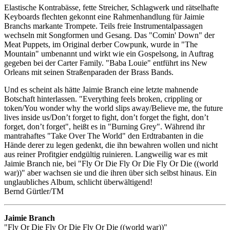
Elastische Kontrabässe, fette Streicher, Schlagwerk und rätselhafte
Keyboards flechten gekonnt eine Rahmenhandlung für Jaimie
Branchs markante Trompete. Teils freie Instrumentalpassagen
wechseln mit Songformen und Gesang. Das "Comin' Down" der
Meat Puppets, im Original derber Cowpunk, wurde in "The
Mountain" umbenannt und wirkt wie ein Gospelsong, in Auftrag
gegeben bei der Carter Family. "Baba Louie" entführt ins New
Orleans mit seinen Straßenparaden der Brass Bands.
Und es scheint als hätte Jaimie Branch eine letzte mahnende
Botschaft hinterlassen. "Everything feels broken, crippling or
token/You wonder why the world slips away/Believe me, the future
lives inside us/Don’t forget to fight, don’t forget the fight, don’t
forget, don’t forget", heißt es in "Burning Grey". Während ihr
mantrahaftes "Take Over The World" den Erdtrabanten in die
Hände derer zu legen gedenkt, die ihn bewahren wollen und nicht
aus reiner Profitgier endgültig ruinieren. Langweilig war es mit
Jaimie Branch nie, bei "Fly Or Die Fly Or Die Fly Or Die ((world
war))" aber wachsen sie und die ihren über sich selbst hinaus. Ein
unglaubliches Album, schlicht überwältigend!
Bernd Gürtler/TM
Jaimie Branch
"Fly Or Die Fly Or Die Fly Or Die ((world war))"