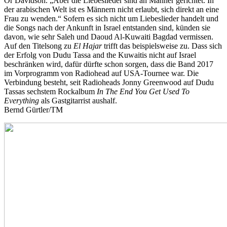
Or Davidson. „Aber die Liebeslieder sind an Männer gerichtet. In
der arabischen Welt ist es Männern nicht erlaubt, sich direkt an eine
Frau zu wenden.“ Sofern es sich nicht um Liebeslieder handelt und
die Songs nach der Ankunft in Israel entstanden sind, künden sie
davon, wie sehr Saleh und Daoud Al-Kuwaiti Bagdad vermissen.
Auf den Titelsong zu
El Hajar
trifft das beispielsweise zu. Dass sich
der Erfolg von Dudu Tassa and the Kuwaitis nicht auf Israel
beschränken wird, dafür dürfte schon sorgen, dass die Band 2017
im Vorprogramm von Radiohead auf USA-Tournee war. Die
Verbindung besteht, seit Radioheads Jonny Greenwood auf Dudu
Tassas sechstem Rockalbum
In The End You Get Used To
Everything
als Gastgitarrist aushalf.
Bernd Gürtler/TM