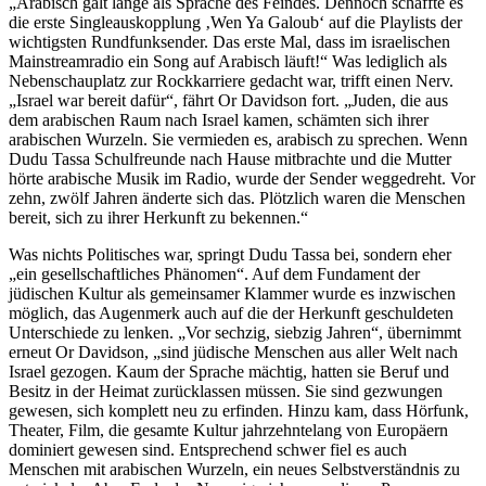
„Arabisch galt lange als Sprache des Feindes. Dennoch schaffte es
die erste Singleauskopplung ‚Wen Ya Galoub‘ auf die Playlists der
wichtigsten Rundfunksender. Das erste Mal, dass im israelischen
Mainstreamradio ein Song auf Arabisch läuft!“ Was lediglich als
Nebenschauplatz zur Rockkarriere gedacht war, trifft einen Nerv.
„Israel war bereit dafür“, fährt Or Davidson fort. „Juden, die aus
dem arabischen Raum nach Israel kamen, schämten sich ihrer
arabischen Wurzeln. Sie vermieden es, arabisch zu sprechen. Wenn
Dudu Tassa Schulfreunde nach Hause mitbrachte und die Mutter
hörte arabische Musik im Radio, wurde der Sender weggedreht. Vor
zehn, zwölf Jahren änderte sich das. Plötzlich waren die Menschen
bereit, sich zu ihrer Herkunft zu bekennen.“
Was nichts Politisches war, springt Dudu Tassa bei, sondern eher
„ein gesellschaftliches Phänomen“. Auf dem Fundament der
jüdischen Kultur als gemeinsamer Klammer wurde es inzwischen
möglich, das Augenmerk auch auf die der Herkunft geschuldeten
Unterschiede zu lenken. „Vor sechzig, siebzig Jahren“, übernimmt
erneut Or Davidson, „sind jüdische Menschen aus aller Welt nach
Israel gezogen. Kaum der Sprache mächtig, hatten sie Beruf und
Besitz in der Heimat zurücklassen müssen. Sie sind gezwungen
gewesen, sich komplett neu zu erfinden. Hinzu kam, dass Hörfunk,
Theater, Film, die gesamte Kultur jahrzehntelang von Europäern
dominiert gewesen sind. Entsprechend schwer fiel es auch
Menschen mit arabischen Wurzeln, ein neues Selbstverständnis zu