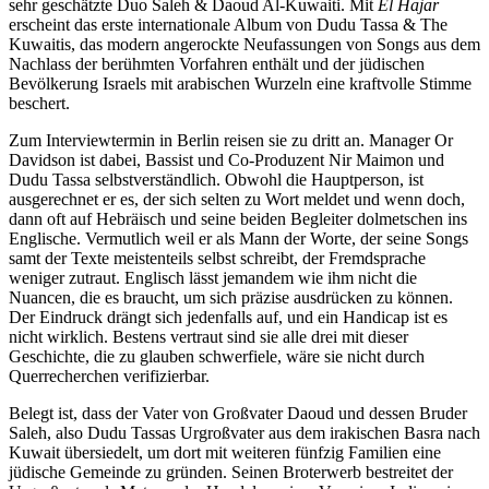
sehr geschätzte Duo Saleh & Daoud Al-Kuwaiti. Mit
El Hajar
erscheint das erste internationale Album von Dudu Tassa & The
Kuwaitis, das modern angerockte Neufassungen von Songs aus dem
Nachlass der berühmten Vorfahren enthält und der jüdischen
Bevölkerung Israels mit arabischen Wurzeln eine kraftvolle Stimme
beschert.
Zum Interviewtermin in Berlin reisen sie zu dritt an. Manager Or
Davidson ist dabei, Bassist und Co-Produzent Nir Maimon und
Dudu Tassa selbstverständlich. Obwohl die Hauptperson, ist
ausgerechnet er es, der sich selten zu Wort meldet und wenn doch,
dann oft auf Hebräisch und seine beiden Begleiter dolmetschen ins
Englische. Vermutlich weil er als Mann der Worte, der seine Songs
samt der Texte meistenteils selbst schreibt, der Fremdsprache
weniger zutraut. Englisch lässt jemandem wie ihm nicht die
Nuancen, die es braucht, um sich präzise ausdrücken zu können.
Der Eindruck drängt sich jedenfalls auf, und ein Handicap ist es
nicht wirklich. Bestens vertraut sind sie alle drei mit dieser
Geschichte, die zu glauben schwerfiele, wäre sie nicht durch
Querrecherchen verifizierbar.
Belegt ist, dass der Vater von Großvater Daoud und dessen Bruder
Saleh, also Dudu Tassas Urgroßvater aus dem irakischen Basra nach
Kuwait übersiedelt, um dort mit weiteren fünfzig Familien eine
jüdische Gemeinde zu gründen. Seinen Broterwerb bestreitet der