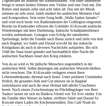
Urgroßvater als Matrose der Handelsmarine. Von einer Indienreise
bringt er seinen beiden Söhnen eine Violine und eine Oud mit. Die
Buben sind damals zehn und acht Jahre alt. Das mit der Musik
nehmen sie sehr ernst. Saleh studiert bei arabischen Meistern Oud
und Komposition. Sein erster Song heißt „Walla Ajabni Jamalec“
und wird noch heute von Radiostationen der Golfregion eingesetzt.
Bereits im Kindesalter erfreuen die Gebrüder Al-Kuwaiti arabische
Würdenträger mit ihrer Darbietung. Irakische Schallplattenfirmen
werden aufmerksam. Getragen vom Erfolg der talentierten
Sprösslinge, kehrt die Familie nach Basra zurück und zieht von dort
nach Bagdad, wo Saleh und Daoud sowohl für das irakische
Königshaus als auch in diversen Nachtclubs aufspielen. Bis sich
1948 der Staat Israel gründet und buchstäblich über Nacht die
arabischen Nachbarn Israel den Krieg erklären.
Von da an wird es für jüdische Menschen ungemütlich in der
arabischen Welt. Selbst diejenigen mit arabischen Wurzeln bleiben
nicht verschont. Die Al-Kuwaitis verlagern erneut ihren
Lebensmittelpunkt, diesmal nach Israel. Unter prekären Umständen
freilich, ihr gesamtes Hab und Gut müssen sie in Bagdad
zurücklassen und auch die neue Heimat hält allerlei Unschönes
bereit. Nach einem Zwischenstopp im Flüchtlingslager von Beer
Yaakov lassen sie sich im Hatikva-Viertel von Tel Aviv nieder. Um
die Familie über Wasser zu halten, eröffnen Saleh und Daoud Al-
Kuwaiti einen Laden für Küchenutensilien. Das Café Noah im