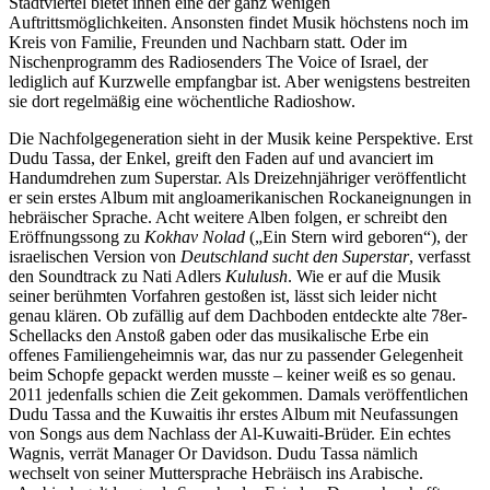
Stadtviertel bietet ihnen eine der ganz wenigen
Auftrittsmöglichkeiten. Ansonsten findet Musik höchstens noch im
Kreis von Familie, Freunden und Nachbarn statt. Oder im
Nischenprogramm des Radiosenders The Voice of Israel, der
lediglich auf Kurzwelle empfangbar ist. Aber wenigstens bestreiten
sie dort regelmäßig eine wöchentliche Radioshow.
Die Nachfolgegeneration sieht in der Musik keine Perspektive. Erst
Dudu Tassa, der Enkel, greift den Faden auf und avanciert im
Handumdrehen zum Superstar. Als Dreizehnjähriger veröffentlicht
er sein erstes Album mit angloamerikanischen Rockaneignungen in
hebräischer Sprache. Acht weitere Alben folgen, er schreibt den
Eröffnungssong zu
Kokhav Nolad
(„Ein Stern wird geboren“), der
israelischen Version von
Deutschland sucht den Superstar
, verfasst
den Soundtrack zu Nati Adlers
Kululush
. Wie er auf die Musik
seiner berühmten Vorfahren gestoßen ist, lässt sich leider nicht
genau klären. Ob zufällig auf dem Dachboden entdeckte alte 78er-
Schellacks den Anstoß gaben oder das musikalische Erbe ein
offenes Familiengeheimnis war, das nur zu passender Gelegenheit
beim Schopfe gepackt werden musste – keiner weiß es so genau.
2011 jedenfalls schien die Zeit gekommen. Damals veröffentlichen
Dudu Tassa and the Kuwaitis ihr erstes Album mit Neufassungen
von Songs aus dem Nachlass der Al-Kuwaiti-Brüder. Ein echtes
Wagnis, verrät Manager Or Davidson. Dudu Tassa nämlich
wechselt von seiner Muttersprache Hebräisch ins Arabische.