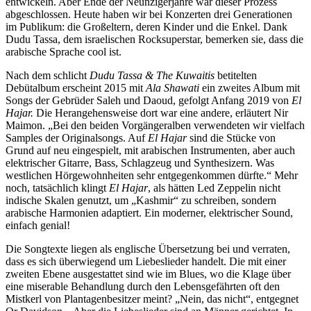
entwickeln. Aber Ende der Neunzigerjahre war dieser Prozess
abgeschlossen. Heute haben wir bei Konzerten drei Generationen
im Publikum: die Großeltern, deren Kinder und die Enkel. Dank
Dudu Tassa, dem israelischen Rocksuperstar, bemerken sie, dass die
arabische Sprache cool ist.
Nach dem schlicht
Dudu Tassa & The Kuwaitis
betitelten
Debütalbum erscheint 2015 mit
Ala Shawati
ein zweites Album mit
Songs der Gebrüder Saleh und Daoud, gefolgt Anfang 2019 von
El
Hajar.
Die Herangehensweise dort war eine andere, erläutert Nir
Maimon. „Bei den beiden Vorgängeralben verwendeten wir vielfach
Samples der Originalsongs. Auf
El Hajar
sind die Stücke von
Grund auf neu eingespielt, mit arabischen Instrumenten, aber auch
elektrischer Gitarre, Bass, Schlagzeug und Synthesizern. Was
westlichen Hörgewohnheiten sehr entgegenkommen dürfte.“ Mehr
noch, tatsächlich klingt
El Hajar
, als hätten Led Zeppelin nicht
indische Skalen genutzt, um „Kashmir“ zu schreiben, sondern
arabische Harmonien adaptiert. Ein moderner, elektrischer Sound,
einfach genial!
Die Songtexte liegen als englische Übersetzung bei und verraten,
dass es sich überwiegend um Liebeslieder handelt. Die mit einer
zweiten Ebene ausgestattet sind wie im Blues, wo die Klage über
eine miserable Behandlung durch den Lebensgefährten oft den
Mistkerl von Plantagenbesitzer meint? „Nein, das nicht“, entgegnet