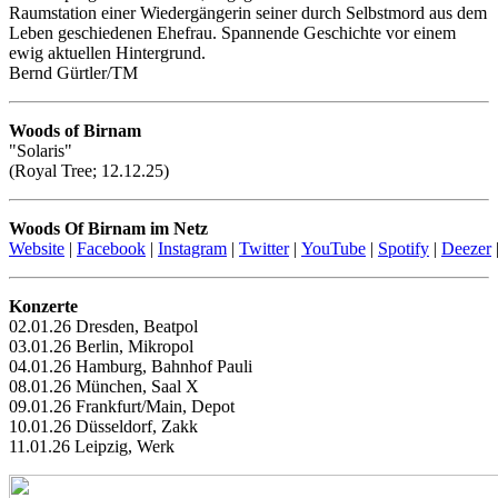
Raumstation einer Wiedergängerin seiner durch Selbstmord aus dem
Leben geschiedenen Ehefrau. Spannende Geschichte vor einem
ewig aktuellen Hintergrund.
Bernd Gürtler/TM
Woods of Birnam
"Solaris"
(Royal Tree; 12.12.25)
Woods Of Birnam im Netz
Website
|
Facebook
|
Instagram
|
Twitter
|
YouTube
|
Spotify
|
Deezer
Konzerte
02.01.26 Dresden, Beatpol
03.01.26 Berlin, Mikropol
04.01.26 Hamburg, Bahnhof Pauli
08.01.26 München, Saal X
09.01.26 Frankfurt/Main, Depot
10.01.26 Düsseldorf, Zakk
11.01.26 Leipzig, Werk