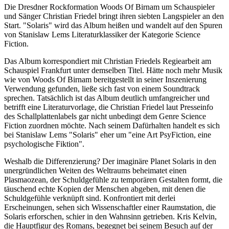
Die Dresdner Rockformation Woods Of Birnam um Schauspieler
und Sänger Christian Friedel bringt ihren siebten Langspieler an den
Start. "Solaris" wird das Album heißen und wandelt auf den Spuren
von Stanislaw Lems Literaturklassiker der Kategorie Science
Fiction.
Das Album korrespondiert mit Christian Friedels Regiearbeit am
Schauspiel Frankfurt unter demselben Titel. Hätte noch mehr Musik
wie von Woods Of Birnam bereitgestellt in seiner Inszenierung
Verwendung gefunden, ließe sich fast von einem Soundtrack
sprechen. Tatsächlich ist das Album deutlich umfangreicher und
betrifft eine Literaturvorlage, die Christian Friedel laut Presseinfo
des Schallplattenlabels gar nicht unbedingt dem Genre Science
Fiction zuordnen möchte. Nach seinem Dafürhalten handelt es sich
bei Stanislaw Lems "Solaris" eher um "eine Art PsyFiction, eine
psychologische Fiktion".
Weshalb die Differenzierung? Der imaginäre Planet Solaris in den
unergründlichen Weiten des Weltraums beheimatet einen
Plasmaozean, der Schuldgefühle zu temporären Gestalten formt, die
täuschend echte Kopien der Menschen abgeben, mit denen die
Schuldgefühle verknüpft sind. Konfrontiert mit derlei
Erscheinungen, sehen sich Wissenschaftler einer Raumstation, die
Solaris erforschen, schier in den Wahnsinn getrieben. Kris Kelvin,
die Hauptfigur des Romans, begegnet bei seinem Besuch auf der