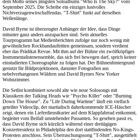
dem Motto seines jüngsten Soloalbums "Who Is The Sky?" vom
September 2025. Die Scheibe ein einziges lustvolles
Nichtverzagenwirschaffendas. "T-Shirt" funkt auf derselben
Wellenlänge.
David Byrne ist überzeugter Anhänger der Idee, dass Dinge
mitunter ganz anders anzupacken sind. Sein aktuelles
Tourprogramm hat Medienberichten zufolge nur noch wenig mit
gewöhnlichen Rockbandauftritten gemeinsam, sondern verdient
eher das Prädikat Revue. Mit ihm auf der Bühne ein zwölfköpfiges
Instrumentalistenensemble, das sich frei bewegen darf, sprich keiner
einstudierten Choreographie zu folgen hat. Der Bühnenhintergrund
genutzt für Bildprojektionen, darunter Fotografien aus
nebelverhangenen Wäldern und David Byrnes New Yorker
Wohnzimmer.
Die Setlist kombiniert sowohl alte wie neue Solosongs mit
Klassikern der Talking Heads wie "Psycho Killer" oder "Burning
Down The House". Zu "Life During Wartime" läuft ein vielfach
geteilter Videoclip, der martialisch daherkommende ICE-Häscher
zeigt, denen ein Lieferdienstkurier auf dem Klappfahrrad entkommt,
begleitet vom Beifall umstehender Passanten. So gesehen passt es,
dass David Byrne sich kürzlich während einer dreitägigen
Konzertresidenz in Philadelphia den dort stattfindenden No-Kings-
Protesten anschloss. Sein Überraschungssong "T-Shirt", ausgetüftelt