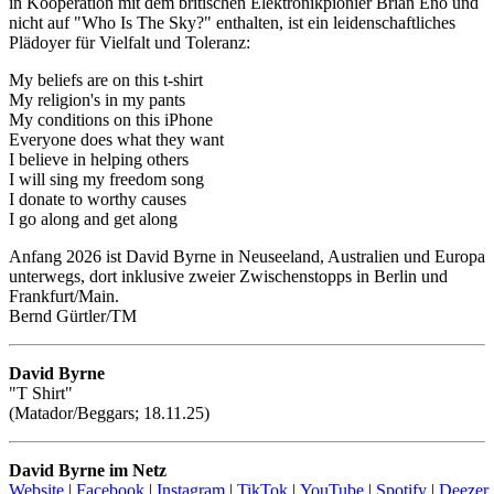
in Kooperation mit dem britischen Elektronikpionier Brian Eno und
nicht auf "Who Is The Sky?" enthalten, ist ein leidenschaftliches
Plädoyer für Vielfalt und Toleranz:
My beliefs are on this t-shirt
My religion's in my pants
My conditions on this iPhone
Everyone does what they want
I believe in helping others
I will sing my freedom song
I donate to worthy causes
I go along and get along
Anfang 2026 ist David Byrne in Neuseeland, Australien und Europa
unterwegs, dort inklusive zweier Zwischenstopps in Berlin und
Frankfurt/Main.
Bernd Gürtler/TM
David Byrne
"T Shirt"
(Matador/Beggars; 18.11.25)
David Byrne im Netz
Website
|
Facebook
|
Instagram
|
TikTok
|
YouTube
|
Spotify
|
Deezer