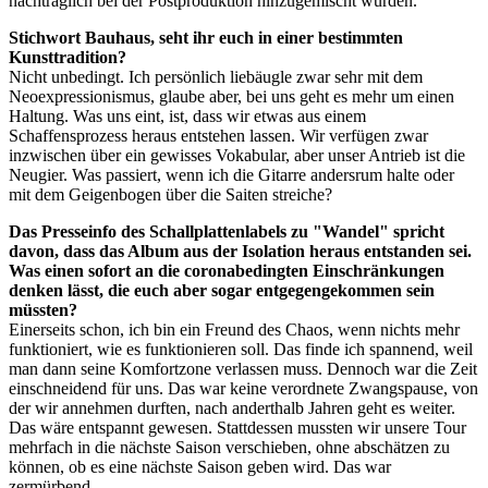
nachträglich bei der Postproduktion hinzugemischt wurden.
Stichwort Bauhaus, seht ihr euch in einer bestimmten
Kunsttradition?
Nicht unbedingt. Ich persönlich liebäugle zwar sehr mit dem
Neoexpressionismus, glaube aber, bei uns geht es mehr um einen
Haltung. Was uns eint, ist, dass wir etwas aus einem
Schaffensprozess heraus entstehen lassen. Wir verfügen zwar
inzwischen über ein gewisses Vokabular, aber unser Antrieb ist die
Neugier. Was passiert, wenn ich die Gitarre andersrum halte oder
mit dem Geigenbogen über die Saiten streiche?
Das Presseinfo des Schallplattenlabels zu "Wandel" spricht
davon, dass das Album aus der Isolation heraus entstanden sei.
Was einen sofort an die coronabedingten Einschränkungen
denken lässt, die euch aber sogar entgegengekommen sein
müssten?
Einerseits schon, ich bin ein Freund des Chaos, wenn nichts mehr
funktioniert, wie es funktionieren soll. Das finde ich spannend, weil
man dann seine Komfortzone verlassen muss. Dennoch war die Zeit
einschneidend für uns. Das war keine verordnete Zwangspause, von
der wir annehmen durften, nach anderthalb Jahren geht es weiter.
Das wäre entspannt gewesen. Stattdessen mussten wir unsere Tour
mehrfach in die nächste Saison verschieben, ohne abschätzen zu
können, ob es eine nächste Saison geben wird. Das war
zermürbend.