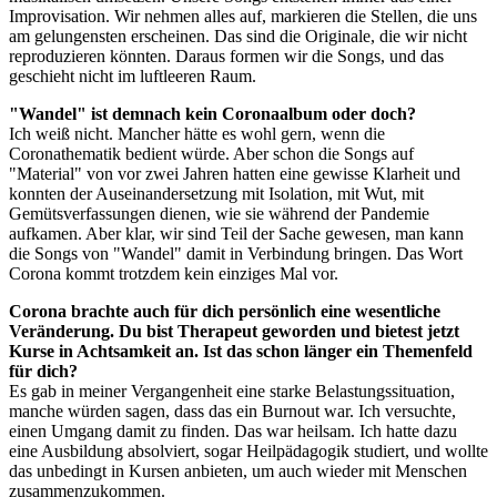
Improvisation. Wir nehmen alles auf, markieren die Stellen, die uns
am gelungensten erscheinen. Das sind die Originale, die wir nicht
reproduzieren könnten. Daraus formen wir die Songs, und das
geschieht nicht im luftleeren Raum.
"Wandel" ist demnach kein Coronaalbum oder doch?
Ich weiß nicht. Mancher hätte es wohl gern, wenn die
Coronathematik bedient würde. Aber schon die Songs auf
"Material" von vor zwei Jahren hatten eine gewisse Klarheit und
konnten der Auseinandersetzung mit Isolation, mit Wut, mit
Gemütsverfassungen dienen, wie sie während der Pandemie
aufkamen. Aber klar, wir sind Teil der Sache gewesen, man kann
die Songs von "Wandel" damit in Verbindung bringen. Das Wort
Corona kommt trotzdem kein einziges Mal vor.
Corona brachte auch für dich persönlich eine wesentliche
Veränderung. Du bist Therapeut geworden und bietest jetzt
Kurse in Achtsamkeit an. Ist das schon länger ein Themenfeld
für dich?
Es gab in meiner Vergangenheit eine starke Belastungssituation,
manche würden sagen, dass das ein Burnout war. Ich versuchte,
einen Umgang damit zu finden. Das war heilsam. Ich hatte dazu
eine Ausbildung absolviert, sogar Heilpädagogik studiert, und wollte
das unbedingt in Kursen anbieten, um auch wieder mit Menschen
zusammenzukommen.