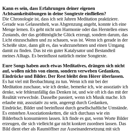
Kann es sein, dass Erfahrungen deiner eigenen
Achtsamkeitsübungen in deine Songtexte einfließen?
Die Chronologie ist, dass ich seit Jahren Meditation praktiziere.
Gerade was Gelassenheit, was Abgrenzung angeht, konnte ich eine
Menge lernen. Es geht nicht um Harmonie oder das Herstellen eines
Zustands, der das größtmögliche Glück erzeugt, sondern darum, das
Licht einzuschalten und zu schauen, was ist. Wenn ich gerade in der
Scheiße sitze, dann gilt es, das wahrzunehmen und einen Umgang
damit zu finden. Das ist ein guter Katalysator und Bestandteil
meines Alltags. Es beeinflusst natürlich meine Songtexte.
Eure Songs haben auch etwas Meditatives, drängen sich nicht
auf, wollen nichts von einem, sondern verweben Gedanken,
Eindrücke und Bilder. Der Rest bleibt dem Hörer überlassen.
Es hat viel mit Beobachtung zu tun. Wenn ich mir bei der
Meditation zuschaue, wie ich denke, bemerke ich, wie assoziativ ich
denke, wie fehleranfällig das Denken ist, und wie oft ich das mit der
Realität verwechsle. Dasselbe passiert, wenn ich Musik mache. Ich
erlaube mir, assoziativ zu sein, angeregt durch Gedanken,
Eindrücke, Bilder und beeinflusst durch gesellschaftliche Umstände.
Es entstehen Assoziationsketten, die sich durchaus wie ein
Bilderbuch konsumieren lassen. Ich finde es gut, wenn Worte Bilder
erzeugen, die sich vielleicht gar nicht konkret zuordnen lassen. Das
Bild dient eher als Raumöffner zur Auseinandersetzung mit sich