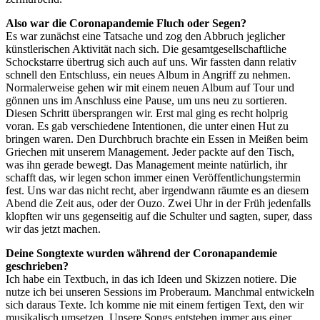
Also war die Coronapandemie Fluch oder Segen?
Es war zunächst eine Tatsache und zog den Abbruch jeglicher
künstlerischen Aktivität nach sich. Die gesamtgesellschaftliche
Schockstarre übertrug sich auch auf uns. Wir fassten dann relativ
schnell den Entschluss, ein neues Album in Angriff zu nehmen.
Normalerweise gehen wir mit einem neuen Album auf Tour und
gönnen uns im Anschluss eine Pause, um uns neu zu sortieren.
Diesen Schritt übersprangen wir. Erst mal ging es recht holprig
voran. Es gab verschiedene Intentionen, die unter einen Hut zu
bringen waren. Den Durchbruch brachte ein Essen in Meißen beim
Griechen mit unserem Management. Jeder packte auf den Tisch,
was ihn gerade bewegt. Das Management meinte natürlich, ihr
schafft das, wir legen schon immer einen Veröffentlichungstermin
fest. Uns war das nicht recht, aber irgendwann räumte es an diesem
Abend die Zeit aus, oder der Ouzo. Zwei Uhr in der Früh jedenfalls
klopften wir uns gegenseitig auf die Schulter und sagten, super, dass
wir das jetzt machen.
Deine Songtexte wurden während der Coronapandemie
geschrieben?
Ich habe ein Textbuch, in das ich Ideen und Skizzen notiere. Die
nutze ich bei unseren Sessions im Proberaum. Manchmal entwickeln
sich daraus Texte. Ich komme nie mit einem fertigen Text, den wir
musikalisch umsetzen. Unsere Songs entstehen immer aus einer