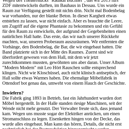
Wegen des Theaterstücks "Radikal Büchner", das wir 2013 fürs
ZDF mitentwickeln durften, im Bauhaus in Dessau. Uns wurde ein
Raum zur Verfügung gestellt mit nichts drin. Nicht mal Bodenbelag
war vorhanden, nur der blanke Beton. In dieser Kargheit etwas
entstehen zu lassen, war nicht einfach. Aber es brauchte die Leere,
um Zugriff auf die eigene Phantasie zu bekommen und ein Gefühl
für den Raum zu entwickeln, der aufgrund der Gegebenheiten einen
natürlichen Hall hatte. Das erste, das wir nach unserer Rückkehr
machten, war, unseren Proberaum auszuräumen. Wir entfernten die
Vorhänge, den Bodenbelag, die Bar, die wir eingebaut hatten. Die
Band platzierte sich in der Mitte des Raumes. Zuerst sind wir
überfordert gewesen von dem Hall, mit dem wir jetzt
zurechtkommen mussten, gewöhnten uns aber daran. Unser Album
"Modern Modern" mit Leo Hört Rauschen sollte entsprechend
klingen. Nicht wie Kloschüssel, auch nicht klinisch antiseptisch, der
Hall sollte etwas Warmes haben. Die ehemalige Möbelfabrik in
Ottendorf bot genau das, umweht von einem Hauch der Geschichte.
Inwiefern?
Die Fabrik ging 1893 in Betrieb, fast ein Jahrhundert wurden dort
Möbel hergestellt. In der Halle standen riesige Maschinen, seit der
Wende nicht mehr genutzt. Der Verwalter freute sich, dass jemand
kam. Wegen uns musste sogar der Elektriker anrücken, um einen
Stromanschluss zu legen. Eisenketten hingen von der Decke, das
wurde alles eingebaut. Man kann das hören, Details, die nicht erst