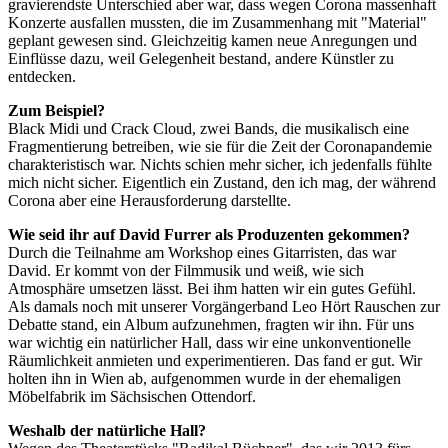
gravierendste Unterschied aber war, dass wegen Corona massenhaft
Konzerte ausfallen mussten, die im Zusammenhang mit "Material"
geplant gewesen sind. Gleichzeitig kamen neue Anregungen und
Einflüsse dazu, weil Gelegenheit bestand, andere Künstler zu
entdecken.
Zum Beispiel?
Black Midi und Crack Cloud, zwei Bands, die musikalisch eine
Fragmentierung betreiben, wie sie für die Zeit der Coronapandemie
charakteristisch war. Nichts schien mehr sicher, ich jedenfalls fühlte
mich nicht sicher. Eigentlich ein Zustand, den ich mag, der während
Corona aber eine Herausforderung darstellte.
Wie seid ihr auf David Furrer als Produzenten gekommen?
Durch die Teilnahme am Workshop eines Gitarristen, das war
David. Er kommt von der Filmmusik und weiß, wie sich
Atmosphäre umsetzen lässt. Bei ihm hatten wir ein gutes Gefühl.
Als damals noch mit unserer Vorgängerband Leo Hört Rauschen zur
Debatte stand, ein Album aufzunehmen, fragten wir ihn. Für uns
war wichtig ein natürlicher Hall, dass wir eine unkonventionelle
Räumlichkeit anmieten und experimentieren. Das fand er gut. Wir
holten ihn in Wien ab, aufgenommen wurde in der ehemaligen
Möbelfabrik im Sächsischen Ottendorf.
Weshalb der natürliche Hall?