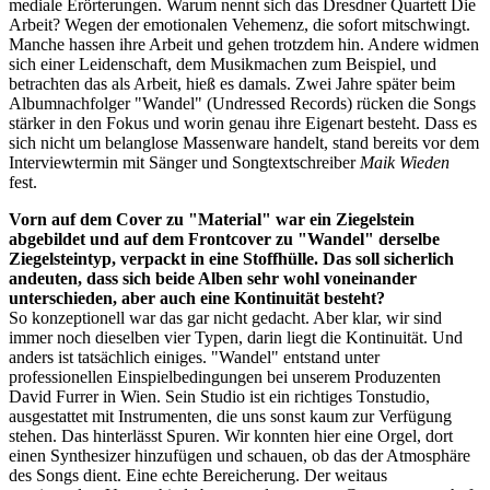
mediale Erörterungen. Warum nennt sich das Dresdner Quartett Die
Arbeit? Wegen der emotionalen Vehemenz, die sofort mitschwingt.
Manche hassen ihre Arbeit und gehen trotzdem hin. Andere widmen
sich einer Leidenschaft, dem Musikmachen zum Beispiel, und
betrachten das als Arbeit, hieß es damals. Zwei Jahre später beim
Albumnachfolger "Wandel" (Undressed Records) rücken die Songs
stärker in den Fokus und worin genau ihre Eigenart besteht. Dass es
sich nicht um belanglose Massenware handelt, stand bereits vor dem
Interviewtermin mit Sänger und Songtextschreiber
Maik Wieden
fest.
Vorn auf dem Cover zu "Material" war ein Ziegelstein
abgebildet und auf dem Frontcover zu "Wandel" derselbe
Ziegelsteintyp, verpackt in eine Stoffhülle. Das soll sicherlich
andeuten, dass sich beide Alben sehr wohl voneinander
unterschieden, aber auch eine Kontinuität besteht?
So konzeptionell war das gar nicht gedacht. Aber klar, wir sind
immer noch dieselben vier Typen, darin liegt die Kontinuität. Und
anders ist tatsächlich einiges. "Wandel" entstand unter
professionellen Einspielbedingungen bei unserem Produzenten
David Furrer in Wien. Sein Studio ist ein richtiges Tonstudio,
ausgestattet mit Instrumenten, die uns sonst kaum zur Verfügung
stehen. Das hinterlässt Spuren. Wir konnten hier eine Orgel, dort
einen Synthesizer hinzufügen und schauen, ob das der Atmosphäre
des Songs dient. Eine echte Bereicherung. Der weitaus