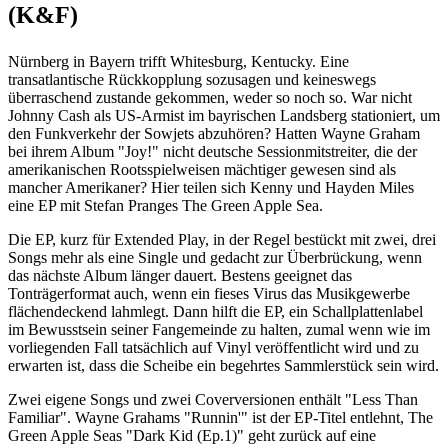
(K&F)
Nürnberg in Bayern trifft Whitesburg, Kentucky. Eine
transatlantische Rückkopplung sozusagen und keineswegs
überraschend zustande gekommen, weder so noch so. War nicht
Johnny Cash als US-Armist im bayrischen Landsberg stationiert, um
den Funkverkehr der Sowjets abzuhören? Hatten Wayne Graham
bei ihrem Album "Joy!" nicht deutsche Sessionmitstreiter, die der
amerikanischen Rootsspielweisen mächtiger gewesen sind als
mancher Amerikaner? Hier teilen sich Kenny und Hayden Miles
eine EP mit Stefan Pranges The Green Apple Sea.
Die EP, kurz für Extended Play, in der Regel bestückt mit zwei, drei
Songs mehr als eine Single und gedacht zur Überbrückung, wenn
das nächste Album länger dauert. Bestens geeignet das
Tonträgerformat auch, wenn ein fieses Virus das Musikgewerbe
flächendeckend lahmlegt. Dann hilft die EP, ein Schallplattenlabel
im Bewusstsein seiner Fangemeinde zu halten, zumal wenn wie im
vorliegenden Fall tatsächlich auf Vinyl veröffentlicht wird und zu
erwarten ist, dass die Scheibe ein begehrtes Sammlerstück sein wird.
Zwei eigene Songs und zwei Coverversionen enthält "Less Than
Familiar". Wayne Grahams "Runnin'" ist der EP-Titel entlehnt, The
Green Apple Seas "Dark Kid (Ep.1)" geht zurück auf eine