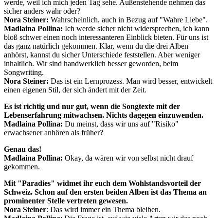
werde, weil ich mich jeden Tag sehe. Außenstehende nehmen das
sicher anders wahr oder?
Nora Steiner:
Wahrscheinlich, auch in Bezug auf "Wahre Liebe".
Madlaina Pollina:
Ich werde sicher nicht widersprechen, ich kann
bloß schwer einen noch interessanteren Einblick bieten. Für uns ist
das ganz natürlich gekommen. Klar, wenn du die drei Alben
anhörst, kannst du sicher Unterschiede feststellen. Aber weniger
inhaltlich. Wir sind handwerklich besser geworden, beim
Songwriting.
Nora Steiner:
Das ist ein Lernprozess. Man wird besser, entwickelt
einen eigenen Stil, der sich ändert mit der Zeit.
Es ist richtig und nur gut, wenn die Songtexte mit der
Lebenserfahrung mitwachsen. Nichts dagegen einzuwenden.
Madlaina Pollina:
Du meinst, dass wir uns auf "Risiko"
erwachsener anhören als früher?
Genau das!
Madlaina Pollina:
Okay, da wären wir von selbst nicht drauf
gekommen.
Mit "Paradies" widmet ihr euch dem Wohlstandsvorteil der
Schweiz. Schon auf den ersten beiden Alben ist das Thema an
prominenter Stelle vertreten gewesen.
Nora Steiner
: Das wird immer ein Thema bleiben.