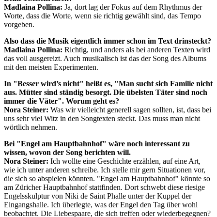
Madlaina Pollina:
Ja, dort lag der Fokus auf dem Rhythmus der
Worte, dass die Worte, wenn sie richtig gewählt sind, das Tempo
vorgeben.
Also dass die Musik eigentlich immer schon im Text drinsteckt?
Madlaina Pollina:
Richtig, und anders als bei anderen Texten wird
das voll ausgereizt. Auch musikalisch ist das der Song des Albums
mit den meisten Experimenten.
In "Besser wird’s nicht" heißt es, "Man sucht sich Familie nicht
aus. Mütter sind ständig besorgt. Die übelsten Täter sind noch
immer die Väter". Worum geht es?
Nora Steiner:
Was wir vielleicht generell sagen sollten, ist, dass bei
uns sehr viel Witz in den Songtexten steckt. Das muss man nicht
wörtlich nehmen.
Bei "Engel am Hauptbahnhof" wäre noch interessant zu
wissen, wovon der Song berichten will.
Nora Steiner:
Ich wollte eine Geschichte erzählen, auf eine Art,
wie ich unter anderen schreibe. Ich stelle mir gern Situationen vor,
die sich so abspielen könnten. "Engel am Hauptbahnhof" könnte so
am Züricher Hauptbahnhof stattfinden. Dort schwebt diese riesige
Engelsskulptur von Niki de Saint Phalle unter der Kuppel der
Eingangshalle. Ich überlegte, was der Engel den Tag über wohl
beobachtet. Die Liebespaare, die sich treffen oder wiederbegegnen?