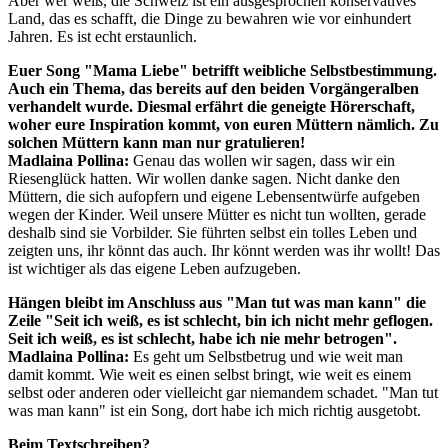
Aber wer weiß, die Schweiz ist ein ausgesprochen konservatives
Land, das es schafft, die Dinge zu bewahren wie vor einhundert
Jahren. Es ist echt erstaunlich.
Euer Song
"Mama Liebe" betrifft weibliche Selbstbestimmung.
Auch ein Thema, das bereits auf den beiden Vorgängeralben
verhandelt wurde. Diesmal erfährt die geneigte Hörerschaft,
woher eure Inspiration kommt, von euren Müttern nämlich. Zu
solchen Müttern kann man nur gratulieren!
Madlaina Pollina:
Genau das wollen wir sagen, dass wir ein
Riesenglück hatten. Wir wollen danke sagen. Nicht danke den
Müttern, die sich aufopfern und eigene Lebensentwürfe aufgeben
wegen der Kinder. Weil unsere Mütter es nicht tun wollten, gerade
deshalb sind sie Vorbilder. Sie führten selbst ein tolles Leben und
zeigten uns, ihr könnt das auch. Ihr könnt werden was ihr wollt! Das
ist wichtiger als das eigene Leben aufzugeben.
Hängen bleibt im Anschluss aus
"Man tut was man kann" die
Zeile "Seit ich weiß, es ist schlecht, bin ich nicht mehr geflogen.
Seit ich weiß, es ist schlecht, habe ich nie mehr betrogen".
Madlaina Pollina:
Es geht um Selbstbetrug und wie weit man
damit kommt. Wie weit es einen selbst bringt, wie weit es einem
selbst oder anderen oder vielleicht gar niemandem schadet. "Man tut
was man kann" ist ein Song, dort habe ich mich richtig ausgetobt.
Beim Textschreiben?