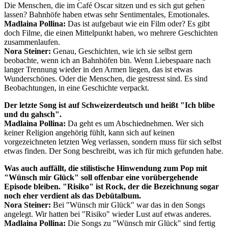
Die Menschen, die im Café Oscar sitzen und es sich gut gehen
lassen? Bahnhöfe haben etwas sehr Sentimentales, Emotionales.
Madlaina Pollina:
Das ist aufgebaut wie ein Film oder? Es gibt
doch Filme, die einen Mittelpunkt haben, wo mehrere Geschichten
zusammenlaufen.
Nora Steiner:
Genau, Geschichten, wie ich sie selbst gern
beobachte, wenn ich an Bahnhöfen bin. Wenn Liebespaare nach
langer Trennung wieder in den Armen liegen, das ist etwas
Wunderschönes. Oder die Menschen, die gestresst sind. Es sind
Beobachtungen, in eine Geschichte verpackt.
Der letzte Song ist auf Schweizerdeutsch und heißt "Ich blibe
und du gahsch".
Madlaina Pollina:
Da geht es um Abschiednehmen. Wer sich
keiner Religion angehörig fühlt, kann sich auf keinen
vorgezeichneten letzten Weg verlassen, sondern muss für sich selbst
etwas finden. Der Song beschreibt, was ich für mich gefunden habe.
Was auch auffällt, die stilistische Hinwendung zum Pop mit
"Wünsch mir Glück" soll offenbar eine vorübergehende
Episode bleiben. "Risiko" ist Rock, der die Bezeichnung sogar
noch eher verdient als das Debütalbum.
Nora Steiner:
Bei "Wünsch mir Glück" war das in den Songs
angelegt. Wir hatten bei "Risiko" wieder Lust auf etwas anderes.
Madlaina Pollina:
Die Songs zu "Wünsch mir Glück" sind fertig