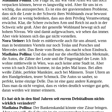
Madlaina Pollina
: Die Frage ist, auf wie viele Arten wir das noch
verpacken können, bevor es langweilig wird. Aber für uns ist es
wichtig, das anzusprechen. Es ist eins der gravierendsten Probleme,
dass sich die Leute in der Schweiz ihres Wohlstands zwar bewusst
sind, aber zu wenig bedenken, dass aus dem Privileg Verantwortung
erwächst. Klar, die Schere zwischen Arm und Reich ist auch in der
Schweiz sehr groß. Aber der generelle Wohlstand bewegt sich auf
hohem Niveau. Wir sind damit aufgewachsen, wir sehen das immer.
Aber viele können sich das gar nicht vorstellen.
Nora Steiner:
Ich finde es mittlerweile auch für uns absurd, wenn
man in bestimmten Vierteln nur noch Teslas und Porsches und
Mercedes sieht. Das Beste vom Besten, das macht schon Eindruck.
Madlaina Pollina:
Und das sind nur die oberflächlichen Merkmale,
die Autos, die Zähne der Leute und die Fingernägel der Leute. Ich
wohne mittlerweile in Wien, was auch keine arme Stadt ist. Aber
wenn ich nach Zürich komme, ist das jedes Mal krass. Bei allen
weiße Zähle, perfekte Maniküre, auch bei Männern. Teure Uhren an
den Handgelenken, teurer Schmuck. Die Autos so sauber, so
perfekt, keine einzige Delle. Das ist eine ganz andere Kategorie.
Dass man da nicht vergisst, dass es vielen deutlich weniger gut geht,
daran werden wir immer erinnern.
Es hat sich in den fünf Jahren seit eurem Debütalbum nichts
wirklich verändert?
Madlaina Pollina:
Der Bankenskandal könnte eine Zäsur bringen.