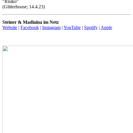
"Risiko"
(Glitterhouse; 14.4.23)
Steiner & Madlaina im Netz
Website
|
Facebook
|
Instagram
|
YouTube
|
Spotify
|
Apple