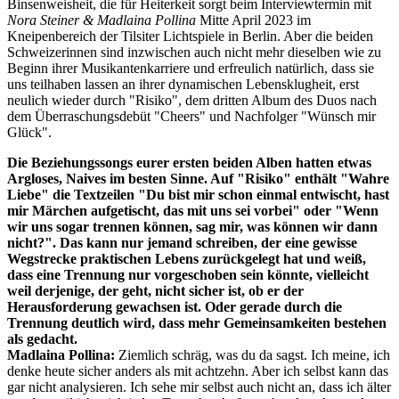
Binsenweisheit, die für Heiterkeit sorgt beim Interviewtermin mit
Nora Steiner & Madlaina Pollina
Mitte April 2023 im
Kneipenbereich der Tilsiter Lichtspiele in Berlin. Aber die beiden
Schweizerinnen sind inzwischen auch nicht mehr dieselben wie zu
Beginn ihrer Musikantenkarriere und erfreulich natürlich, dass sie
uns teilhaben lassen an ihrer dynamischen Lebensklugheit, erst
neulich wieder durch "Risiko", dem dritten Album des Duos nach
dem Überraschungsdebüt "Cheers" und Nachfolger "Wünsch mir
Glück".
Die Beziehungssongs eurer ersten beiden Alben hatten etwas
Argloses, Naives im besten Sinne. Auf "Risiko" enthält "Wahre
Liebe" die Textzeilen "Du bist mir schon einmal entwischt, hast
mir Märchen aufgetischt, das mit uns sei vorbei" oder "Wenn
wir uns sogar trennen können, sag mir, was können wir dann
nicht?". Das kann nur jemand schreiben, der eine gewisse
Wegstrecke praktischen Lebens zurückgelegt hat und weiß,
dass eine Trennung nur vorgeschoben sein könnte, vielleicht
weil derjenige, der geht, nicht sicher ist, ob er der
Herausforderung gewachsen ist. Oder gerade durch die
Trennung deutlich wird, dass mehr Gemeinsamkeiten bestehen
als gedacht.
Madlaina Pollina:
Ziemlich schräg, was du da sagst. Ich meine, ich
denke heute sicher anders als mit achtzehn. Aber ich selbst kann das
gar nicht analysieren. Ich sehe mir selbst auch nicht an, dass ich älter