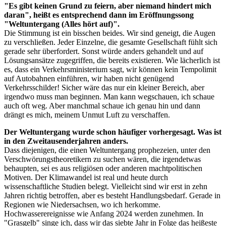
"Es gibt keinen Grund zu feiern, aber niemand hindert mich
daran", heißt es entsprechend dann im Eröffnungssong
"Weltuntergang (Alles hört auf)".
Die Stimmung ist ein bisschen beides. Wir sind geneigt, die Augen
zu verschließen. Jeder Einzelne, die gesamte Gesellschaft fühlt sich
gerade sehr überfordert. Sonst würde anders gehandelt und auf
Lösungsansätze zugegriffen, die bereits existieren. Wie lächerlich ist
es, dass ein Verkehrsministerium sagt, wir können kein Tempolimit
auf Autobahnen einführen, wir haben nicht genügend
Verkehrsschilder! Sicher wäre das nur ein kleiner Bereich, aber
irgendwo muss man beginnen. Man kann wegschauen, ich schaue
auch oft weg. Aber manchmal schaue ich genau hin und dann
drängt es mich, meinem Unmut Luft zu verschaffen.
Der Weltuntergang wurde schon häufiger vorhergesagt. Was ist
in den Zweitausenderjahren anders.
Dass diejenigen, die einen Weltuntergang prophezeien, unter den
Verschwörungstheoretikern zu suchen wären, die irgendetwas
behaupten, sei es aus religiösen oder anderen machtpolitischen
Motiven. Der Klimawandel ist real und heute durch
wissenschaftliche Studien belegt. Vielleicht sind wir erst in zehn
Jahren richtig betroffen, aber es besteht Handlungsbedarf. Gerade in
Regionen wie Niedersachsen, wo ich herkomme.
Hochwasserereignisse wie Anfang 2024 werden zunehmen. In
"Grasgelb" singe ich, dass wir das siebte Jahr in Folge das heißeste