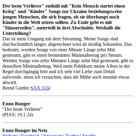
Der beste Verlierer" enthält mit "Kein Mensch startet einen
Krieg" und "Kinder" Songs zur Ukraine beziehungsweise
jungen Menschen, die sich fragen, ob sie überhaupt noch
Kinder in die Welt setzen sollten. Zu Ende geht es mit
"Häuserzeilen", unterteilt in drei Abschnitte. Weshalb die
Unterteilung?
Das ist mein Umgang mit dem Streaming. Meine Songs sind
durchschnittlich länger, abgerechnet wird ab dreißig Sekunden. Das
bedeutet, werden Songs von einer Minute Länge zehn Mal
gestreamt, gibt es einen bestimmten Minimalbetrag pro Stream.
Werden Songs von zehn Minuten Länge zehn Mal gestreamt, gibt es
denselben Minimalbetrag. Weil mein Publikum meine Alben in der
Regel durchgängig hört und ich sehr viel Liebe zum Detail
aufwende, muss ich versuchen, dass die Mühe auch monitär etwas
abwirft.
Bernd Gürtler
SAX 3/24
Enno Bunger
"Der beste Verlierer"
(PIAS; 19.1.24)
Enno Bunger im Netz
Website
|
Facebook
|
Instagram
|
Twitter
|
Spotify