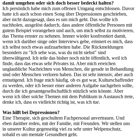
damit umgehen oder sich doch besser bedeckt halten?
Ich persönlich habe mich zum offenen Umgang entschlossen. Davor
hatte ich auch schon einen Song über Depressionen geschrieben,
aber nicht dazugesagt, dass es um mich geht. Das wollte ich
nachholen, ausgelöst dadurch, dass andere öffentliche Personen mit
gutem Beispiel vorangehen und auch, um mich selbst zu motivieren,
das Thema ernster zu nehmen. Immer wieder konfrontiert damit,
wenn ich darüber singe oder Interviews gebe, erinnert es mich, dass
ich selbst noch etwas aufzuarbeiten habe. Die Rückmeldungen
besonders zu "Ich sehe was, was du nicht siehst" sind
überwältigend. Ich teile das bisher noch nicht öffentlich, weil ich
finde, dass das etwas sehr Privates ist. Aber mich erreichen
unglaubliche Nachrichten von Menschen, die gerade in Behandlung
sind oder Menschen verloren haben. Das ist sehr intensiv, aber auch
ermutigend. Ich frage mich häufig, ob es gut war, Kulturschaffender
zu werden, oder ich besser einer anderen Aufgabe nachgehen sollte,
durch die ich gesamtgesellschaftlich nützlich sein könnte. Aber
wenn ich über solche Themen mit dem Publikum in Austausch trete,
denke ich, dass es vielleicht richtig ist, was ich tue.
Was hilft bei Depressionen?
Eine Therapie, sich geschultem Fachpersonal anvertrauen. Und
eben darüber reden, mit der Familie, mit Freunden. Wir stellen uns
in unserer Kultur gegenseitig viel zu sehr unter Welpenschutz,
sobald es um mentale Gesundheit geht.