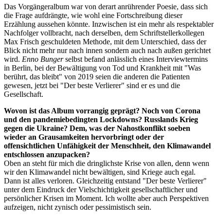
Das Vorgängeralbum war von derart anrührender Poesie, dass sich
die Frage aufdrängte, wie wohl eine Fortschreibung dieser
Erzählung aussehen könnte. Inzwischen ist ein mehr als respektabler
Nachfolger vollbracht, nach derselben, dem Schriftstellerkollegen
Max Frisch geschuldeten Methode, mit dem Unterschied, dass der
Blick nicht mehr nur nach innen sondern auch nach außen gerichtet
wird.
Enno Bunger
selbst befand anlässlich eines Interviewtermins
in Berlin, bei der Bewältigung von Tod und Krankheit mit "Was
berührt, das bleibt" von 2019 seien die anderen die Patienten
gewesen, jetzt bei "Der beste Verlierer" sind er es und die
Gesellschaft.
Wovon ist das Album vorrangig geprägt? Noch von Corona
und den pandemiebedingten Lockdowns? Russlands Krieg
gegen die Ukraine? Dem, was der Nahostkonflikt soeben
wieder an Grausamkeiten hervorbringt oder der
offensichtlichen Unfähigkeit der Menschheit, den Klimawandel
entschlossen anzupacken?
Oben an steht für mich die dringlichste Krise von allen, denn wenn
wir den Klimawandel nicht bewältigen, sind Kriege auch egal.
Dann ist alles verloren. Gleichzeitig entstand "Der beste Verlierer"
unter dem Eindruck der Vielschichtigkeit gesellschaftlicher und
persönlicher Krisen im Moment. Ich wollte aber auch Perspektiven
aufzeigen, nicht zynisch oder pessimistisch sein.