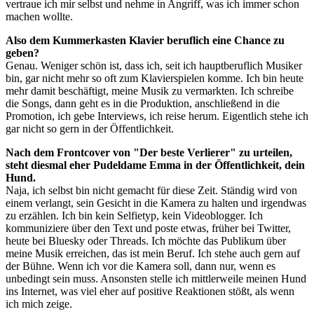
vertraue ich mir selbst und nehme in Angriff, was ich immer schon
machen wollte.
Also dem Kummerkasten Klavier beruflich eine Chance zu
geben?
Genau. Weniger schön ist, dass ich, seit ich hauptberuflich Musiker
bin, gar nicht mehr so oft zum Klavierspielen komme. Ich bin heute
mehr damit beschäftigt, meine Musik zu vermarkten. Ich schreibe
die Songs, dann geht es in die Produktion, anschließend in die
Promotion, ich gebe Interviews, ich reise herum. Eigentlich stehe ich
gar nicht so gern in der Öffentlichkeit.
Nach dem Frontcover von "Der beste Verlierer" zu urteilen,
steht diesmal eher Pudeldame Emma in der Öffentlichkeit, dein
Hund.
Naja, ich selbst bin nicht gemacht für diese Zeit. Ständig wird von
einem verlangt, sein Gesicht in die Kamera zu halten und irgendwas
zu erzählen. Ich bin kein Selfietyp, kein Videoblogger. Ich
kommuniziere über den Text und poste etwas, früher bei Twitter,
heute bei Bluesky oder Threads. Ich möchte das Publikum über
meine Musik erreichen, das ist mein Beruf. Ich stehe auch gern auf
der Bühne. Wenn ich vor die Kamera soll, dann nur, wenn es
unbedingt sein muss. Ansonsten stelle ich mittlerweile meinen Hund
ins Internet, was viel eher auf positive Reaktionen stößt, als wenn
ich mich zeige.