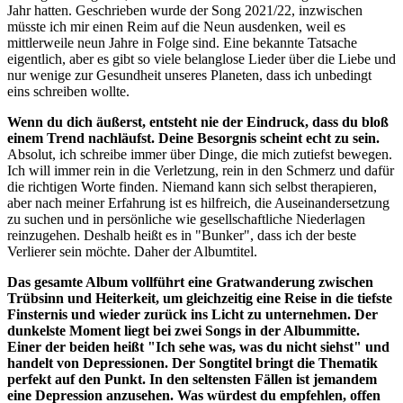
Jahr hatten. Geschrieben wurde der Song 2021/22, inzwischen
müsste ich mir einen Reim auf die Neun ausdenken, weil es
mittlerweile neun Jahre in Folge sind. Eine bekannte Tatsache
eigentlich, aber es gibt so viele belanglose Lieder über die Liebe und
nur wenige zur Gesundheit unseres Planeten, dass ich unbedingt
eins schreiben wollte.
Wenn du dich äußerst, entsteht nie der Eindruck, dass du bloß
einem Trend nachläufst. Deine Besorgnis scheint echt zu sein.
Absolut, ich schreibe immer über Dinge, die mich zutiefst bewegen.
Ich will immer rein in die Verletzung, rein in den Schmerz und dafür
die richtigen Worte finden. Niemand kann sich selbst therapieren,
aber nach meiner Erfahrung ist es hilfreich, die Auseinandersetzung
zu suchen und in persönliche wie gesellschaftliche Niederlagen
reinzugehen. Deshalb heißt es in "Bunker", dass ich der beste
Verlierer sein möchte. Daher der Albumtitel.
Das gesamte Album vollführt eine Gratwanderung zwischen
Trübsinn und Heiterkeit, um gleichzeitig eine Reise in die tiefste
Finsternis und wieder zurück ins Licht zu unternehmen. Der
dunkelste Moment liegt bei zwei Songs in der Albummitte.
Einer der beiden heißt "Ich sehe was, was du nicht siehst" und
handelt von Depressionen. Der Songtitel bringt die Thematik
perfekt auf den Punkt. In den seltensten Fällen ist jemandem
eine Depression anzusehen. Was würdest du empfehlen, offen