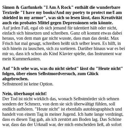
Simon & Garfunkels "I Am A Rock" enthält die wunderbare
Textzeile "I have my books/And my poetry to protect me/I am
shielded in my armor", was sich so lesen lässt, dass Kreativität
auch ein probates Mittel gegen Depressionen sein könnte.
Auf jeden Fall, egal ob sich jemand für talentiert hält oder nicht,
einfach sich hinsetzen und schreiben. Ganz oft kommt etwas dabei
heraus, von dem man gar nicht wusste, dass man das denkt. Max
Frisch hat mal gesagt, schreiben heißt sich selber lesen. Es hilft, in
sich hinein zu lauschen, sich zu sortieren. Darüber hinaus war es bei
mir so, dass ich schon als Kind Klavier spielte, das Instrument war
mein Kummerkasten.
Auf "Ich sehe was, was du nicht siehst" lässt du "Heute nicht"
folgen, über einen Selbstmordversuch, zum Glück
abgebrochen.
Selbstmord ist keine Option.
Nein, überhaupt nicht!
Der Tod ist nicht wirklich das, wonach Selbstmörder sich sehnen
sondern der Schmerz, von dem sie sich überwältigt fühlen, soll
endlich aufhören. "Heute nicht" ist ebenfalls autobiographisch und
handelt von einem Tag in meiner Jugend. Ich hatte lange verdrängt,
dass es diesen Tag gab, als ich zerstört am Boden lag. Das Schöne
war, dass das der Urknall war, der mich entscheiden ließ, ab sofort