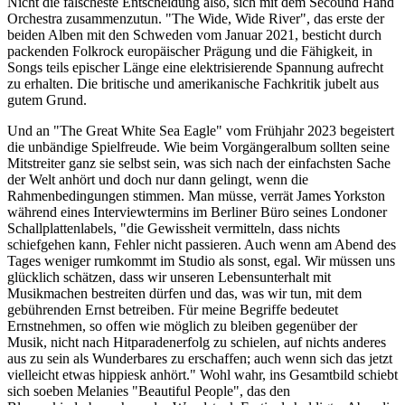
Nicht die falscheste Entscheidung also, sich mit dem Secound Hand
Orchestra zusammenzutun. "The Wide, Wide River", das erste der
beiden Alben mit den Schweden vom Januar 2021, besticht durch
packenden Folkrock europäischer Prägung und die Fähigkeit, in
Songs teils epischer Länge eine elektrisierende Spannung aufrecht
zu erhalten. Die britische und amerikanische Fachkritik jubelt aus
gutem Grund.
Und an "The Great White Sea Eagle" vom Frühjahr 2023 begeistert
die unbändige Spielfreude. Wie beim Vorgängeralbum sollten seine
Mitstreiter ganz sie selbst sein, was sich nach der einfachsten Sache
der Welt anhört und doch nur dann gelingt, wenn die
Rahmenbedingungen stimmen. Man müsse, verrät James Yorkston
während eines Interviewtermins im Berliner Büro seines Londoner
Schallplattenlabels, "die Gewissheit vermitteln, dass nichts
schiefgehen kann, Fehler nicht passieren. Auch wenn am Abend des
Tages weniger rumkommt im Studio als sonst, egal. Wir müssen uns
glücklich schätzen, dass wir unseren Lebensunterhalt mit
Musikmachen bestreiten dürfen und das, was wir tun, mit dem
gebührenden Ernst betreiben. Für meine Begriffe bedeutet
Ernstnehmen, so offen wie möglich zu bleiben gegenüber der
Musik, nicht nach Hitparadenerfolg zu schielen, auf nichts anderes
aus zu sein als Wunderbares zu erschaffen; auch wenn sich das jetzt
vielleicht etwas hippiesk anhört." Wohl wahr, ins Gesamtbild schiebt
sich soeben Melanies "Beautiful People", das den