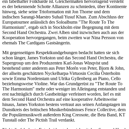
ein fabelhafter Folkbarde ist. Gleichermaßen hervorragend versteht
es der bekennende Schotte Allianzen zu schmieden, über Kontinente
hinweg, siehe seine Trioformation mit Jon Thorne und dem
indischen Sarangi-Maestro Suhail Yusuf Khan. Zum Abschluss der
Europatournee anlässlich des Soloalbums "The Route To The
Harmonium", ergab sich in Stockholm eine Begegnung mit dem
Second Hand Orchestra. Zwei Alben sind inzwischen auch aus der
Kooperation hervorgegangen, beim zweiten war Nina Persson von
ehemals The Cardigans Gastsängerin.
Mit gegenseitigen Respektkundgebungen bedacht hatten sie sich
schon länger, James Yorkston und das Second Hand Orchestra, die
Supergroup um den Produzenten Karl-Jonas Winqvist und
bestehend unter anderem aus Peter Morén von Peter, Bjorn & John,
der allseits geschätzten Nyckelharpa-Virtuosin Cecilia Österholm
sowie Emma Nordenstam und Ulrika Gyllenberg an Piano, Cello
beziehungsweise Violine. War das Grundgerüst zu "The Route To
The Harmonium" mehr oder weniger im Alleingang entstanden und
erst nachträglich durch Gastbeiträge verfeinert worden, lief es mit
dem Second Hand Orchestra auf eine kooperative Arbeitsweise
hinaus, James Yorkston bestens vertraut aus seinen Anfangstagen im
Dunstkreis des britischen Musikerbündnisses Fence Collective, dem
die Populärmusikwelt außerdem King Creosote, die Beta Band, KT
Tunstall oder The Pictish Trail verdankt.