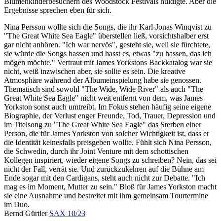
Blumenkinderbesuchern des Woodstock Festivals huldigte. Aber die
Ergebnisse sprechen eben für sich.
Nina Persson wollte sich die Songs, die ihr Karl-Jonas Winqvist zu
"The Great White Sea Eagle" überstellen ließ, vorsichtshalber erst
gar nicht anhören. "Ich war nervös", gesteht sie, weil sie fürchtete,
sie würde die Songs hassen und hasst es, etwas "zu hassen, das ich
mögen möchte." Vertraut mit James Yorkstons Backkatalog war sie
nicht, weiß inzwischen aber, sie sollte es sein. Die kreative
Atmosphäre während der Albumeinspielung habe sie genossen.
Thematisch sind sowohl "The Wide, Wide River" als auch "The
Great White Sea Eagle" nicht weit entfernt von dem, was James
Yorkston sonst auch umtreibt. Im Fokus stehen häufig seine eigene
Biographie, der Verlust enger Freunde, Tod, Trauer, Depression und
im Titelsong zu "The Great White Sea Eagle" das Sterben einer
Person, die für James Yorkston von solcher Wichtigkeit ist, dass er
die Identität keinesfalls preisgeben wollte. Fühlt sich Nina Persson,
die Schwedin, durch ihr Joint Venture mit dem schottischen
Kollegen inspiriert, wieder eigene Songs zu schreiben? Nein, das sei
nicht der Fall, verrät sie. Und zurückzukehren auf die Bühne am
Ende sogar mit den Cardigans, steht auch nicht zur Debatte. "Ich
mag es im Moment, Mutter zu sein." Bloß für James Yorkston macht
sie eine Ausnahme und bestreitet mit ihm gemeinsam Tourtermine
im Duo.
Bernd Gürtler
SAX 10/23