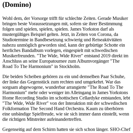
(Domino)
Wohl dem, der Vorsorge trifft für schlechte Zeiten. Gerade Musiker
bringen beste Voraussetzungen mit, sofern sie ihrer Bestimmung
folgen und spielen, spielen, spielen. James Yorkston darf als
mustergültiges Beispiel gelten. Jetzt, in Zeiten von Corona, da
Studiotermine in Bandbesetzung schwierig und Reiseaktivitäten
nahezu unmöglich geworden sind, kann der gebürtige Schotte ein
herrliches Bandalbum vorlegen, eingespielt mit schwedischen
Musikerfreunden. "The Wide, Wide River" entstand 2019 direkt im
Anschluss an seine Europatournee zum Albumvorgänger "The
Road To The Harmonium" in Stockholm.
Die beiden Scheiben gehören zu ein und demselben Paar Schuhe,
der linke das Gegenstück zum rechten und umgekehrt. War das
sorgsam abgewogene, wunderbar arrangierte "The Road To The
Harmonium" mehr oder weniger im Alleingang in James Yorkstons
Home Recording Studio im schottischen Cellardyke entstanden, lebt
"The Wide, Wide River" von der Interaktion mit der schwedischen
Folkformation The Second Hand Orchestra. Kaum zu überhören
eine unbändige Spielfreude, wie sie sich immer dann einstellt, wenn
die richtigen Mitstreiter aufeinandertreffen.
Gegenseitig auf dem Schirm hatten sie sich schon länger. SHO-Chef