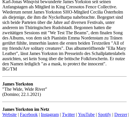
Karl-Jonas Winqvist bewunderte James Yorkston seit seinen
Anfangstagen als Mitglied in King Creosotos Fence Collective.
Wiederum nennt James Yorkston SHO-Mitglied Cecilia Österholm
als diejenige, die ihm die Nyckelharpa nahebrachte. Begegnet sind
sich beide Parteien über die Jahre auf diversen Festivals, unter
anderem im Thüringischen Rudolstadt. Begonnen hatten die
zweitätigen Sessions mit "We Test The Beams", dem finalen Song
des Albums, von dem sich Pianistin Emma Nordenstam zu Tränen
gerührt fühlte, immerhin lauten die ersten beiden Textzeilen "All of
my friends/Are solitary creatures". Das albumeröffnende "Ella Mary
Leather", lässt James Yorkston im Presseinfo des Schallplattenlabels
ausrichten, sei kein Song über die britische Folkforscherin. Er nutze
den Namen lediglich "as a mask, to protect the innocent".
BG/TM
James Yorkston
"The Wide, Wide River"
(Domino; 22.1.2021)
James Yorkston im Netz
Website
|
Facebook
|
Instagram
|
Twitter
|
YouTube
|
Spotify
|
Deezer