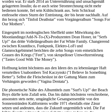
worden war. Er starb 2014 an Unterernährung und unsachgemäß
gelagertem Insulin; da er auch seine Stromrechnung nicht mehr
bedienen konnte, fiel sein Kühlschrank aus. Sein Schicksal
entfesselte einen Sturm der Entrüstung, der bis heute nachhallt. Auf
ihn bezog sich "Tinfoil Deathstar" vom Vorgängeralbum "Songs For
Our Mothers".
Eingespielt im nordenglischen Sheffield unter Mitwirkung des
Moonlandingz/Add-N-To-(X)-Produzenten Dean Honer, ist "Serfs
Up!" das dritte Vollelängealbum der Fat White Family. Changierend
zwischen Krautdisco, Funkpunk, Elektro-LoFi und
Glamrockgebimmel berichten die zehn Songs vom entsetzlichen
Grauen des Kriegs ("Feet"), von skrupelloser Umweltzerstörung
("Tastes Good With The Money").
Hoffnung keimt höchstens aus den Ideen des zu lebenslanger Haft
verurteilten Unabombers Ted Kaczynski ("I Believe In Something
Better"). Selbst die Fleischeslust ist der Gattung Mann zum
Verhängnis geworden ("Vagina Dentata").
Die phonetische Nähe des Albumtitels zum "Surf's Up!" der Beach
Boys dürfte kein Zufall sein. Das bis dahin höchstens verschrobene,
ansonsten stets nette, umgängliche Gesangsensemble von den
Sonnenstränden Kaliforniens wollte 1971 ebenfalls eine Zäsur
setzen und andeuten, dass die Zukunft ungemütlich wird. Die Fat