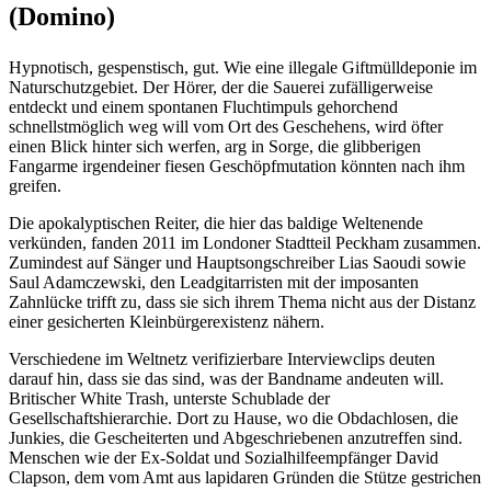
(Domino)
Hypnotisch, gespenstisch, gut. Wie eine illegale Giftmülldeponie im
Naturschutzgebiet. Der Hörer, der die Sauerei zufälligerweise
entdeckt und einem spontanen Fluchtimpuls gehorchend
schnellstmöglich weg will vom Ort des Geschehens, wird öfter
einen Blick hinter sich werfen, arg in Sorge, die glibberigen
Fangarme irgendeiner fiesen Geschöpfmutation könnten nach ihm
greifen.
Die apokalyptischen Reiter, die hier das baldige Weltenende
verkünden, fanden 2011 im Londoner Stadtteil Peckham zusammen.
Zumindest auf Sänger und Hauptsongschreiber Lias Saoudi sowie
Saul Adamczewski, den Leadgitarristen mit der imposanten
Zahnlücke trifft zu, dass sie sich ihrem Thema nicht aus der Distanz
einer gesicherten Kleinbürgerexistenz nähern.
Verschiedene im Weltnetz verifizierbare Interviewclips deuten
darauf hin, dass sie das sind, was der Bandname andeuten will.
Britischer White Trash, unterste Schublade der
Gesellschaftshierarchie. Dort zu Hause, wo die Obdachlosen, die
Junkies, die Gescheiterten und Abgeschriebenen anzutreffen sind.
Menschen wie der Ex-Soldat und Sozialhilfeempfänger David
Clapson, dem vom Amt aus lapidaren Gründen die Stütze gestrichen